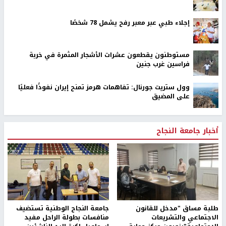
إجلاء طبي عبر معبر رفح يشمل 78 شخصًا
مستوطنون يقطعون عشرات الأشجار المثمرة في خربة
فراسين غرب جنين
وول ستريت جورنال: تفاهمات هرمز تمنح إيران نفوذًا فعليًا
على المضيق
أخبار جامعة النجاح
طلبة مساق "مدخل للقانون
جامعة النجاح الوطنية تستضيف
الاجتماعي والتشريعات
منافسات بطولة الراحل مفيد