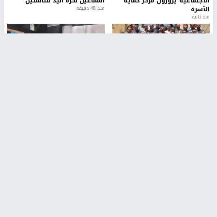
الاجتماعية"يزورون مركز حماية
اسماعيل لكرة اليد للناشئين
الأسرة
منذ 48 دقيقة
منذ ثانية
بمشاركة 25 مدرباً.. جامعة النجاح
مركز إعلام النجاح يستضيف وفدًا
تطلق دورة إعداد مدربي كرة
أكاديميًا من جامعة لوليو
القدم المستوى (C)
للتكنولوجيا السويدية
منذ 51 دقيقة
منذ 9 دقيقة
تقارير
بالصور| مرضى عالقون في غزة يناشدون بإجلائهم
العاجل مع انهيار النظام الصحي
منذ 3 دقيقة
تقارير
" قانون درومي".. بين حق الدفاع عن النفس وواقع
الفلسطينيين تحت الاحتلال
منذ 8 ثواني