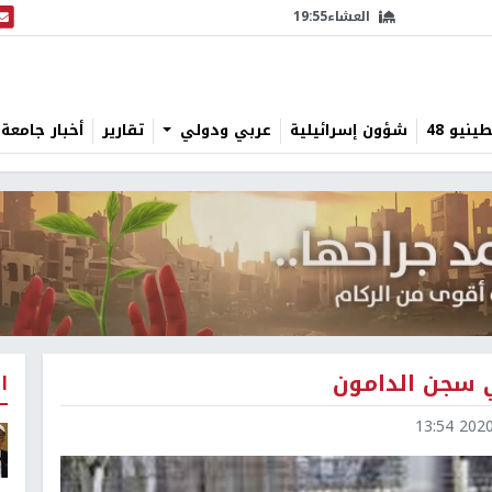
العشاء
19:55
البث
نيو 48
شؤون إسرائيلية
عربي ودولي
تقارير
أخبار جامعة 
ي سجن الدامون
ا
2020-0