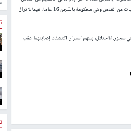
منذ 1
وهي محكومة بالسجن لمدة عشرة أعوام، وشروق دويات من القدس وهي محكومة بالسّجن 16 عاما، فيما لا تزال
ت
ونا" في سجون الاحتلال، بينهم أسيران اكتشفت إصابتهما عقب
ت
ت
ت
ت