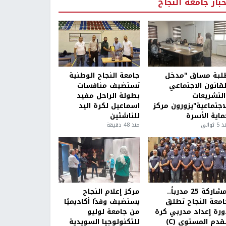
خبار جامعة النجاح
لبة مساق "مدخل
جامعة النجاح الوطنية
لقانون الاجتماعي
تستضيف منافسات
التشريعات
بطولة الراحل مفيد
لاجتماعية"يزورون مركز
اسماعيل لكرة اليد
ماية الأسرة
للناشئين
5 ثواني
منذ 48 دقيقة
بمشاركة 25 مدرباً..
مركز إعلام النجاح
امعة النجاح تطلق
يستضيف وفدًا أكاديميًا
ورة إعداد مدربي كرة
من جامعة لوليو
قدم المستوى (C)
للتكنولوجيا السويدية