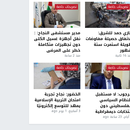
تصريحات خاصة
تصريحات خاصة
ازي حمد للشرق:
مدير مستشفى النجاح: :
لاتفاق حصيلة مفاوضات
نقل أجهزة غسيل الكلى
ويلة استمرت ستة
دون تجهيزات متكاملة
هور
خطر على المرضى
1 ثانية
منذ 2 ساعة
تصريحات خاصة
تصريحات خاصة
لرجوب: لا مستقبل
الخضور: نجاح تجربة
لنظام السياسي
امتحان التربية الإسلامية
لفلسطيني دون
يمهد للتوسع إلكترونيًا
نتخابات ديمقراطية
3 أسابيع، 1 يوم ago