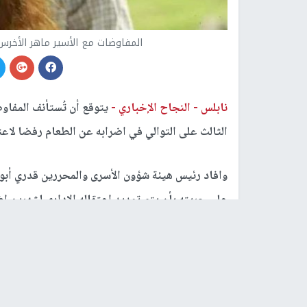
المفاوضات مع الأسير ماهر الأخرس 
نابلس -
النجاح الإخباري -
يتوقع أن تُستأنف المفاو
الثالث على التوالي في اضرابه عن الطعام رفضا لاعتق
وافاد رئيس هيئة شؤون الأسرى والمحررين قدري أبو
على حريته بأن يتم تمديد اعتقاله الاداري لشهرين اض
وفيما يتعلق بالأسيرين جهاد بعيرات ومحمود مبارك
مدخل قرية كفر مالك، أوضح أبو بكر أن حالتهما مستق
العظام بمستشفى "شعاري تصيدك".