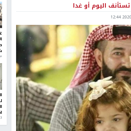
تستأنف اليوم أو غدا
2020-0
غ
ا
ط
ش
منذ 6
ا
ل
ا
ا
3 أيام، 23 ساعة ago