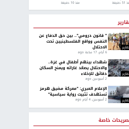
5 دقيقة
منذ 10 دقيقة
قارير
" قانون درومي".. بين حق الدفاع عن
النفس وواقع الفلسطينيين تحت
الاحتلال
قارير
6 أيام، 17 ساعة ago
شهداء بينهم أطفال في غزة..
والاحتلال يصعّد غاراته ويمنح السكان
دقائق للإخلاء
قارير
2 أسبوعين ago
الإعلام العبري: "معركة مضيق هرمز
تستهدف تثبيت رواية سياسية"
2 أسبوعين، 4 أيام ago
قارير
صريحات خاصة