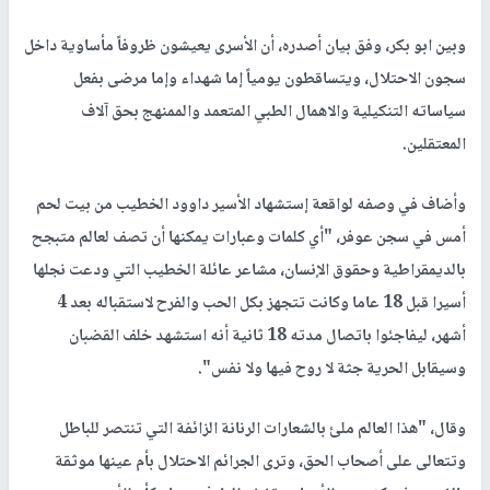
وبين ابو بكر، وفق بيان أصدره، أن الأسرى يعيشون ظروفاً مأساوية داخل
سجون الاحتلال، ويتساقطون يومياً إما شهداء وإما مرضى بفعل
سياساته التنكيلية والاهمال الطبي المتعمد والممنهج بحق آلاف
المعتقلين
.
وأضاف في وصفه لواقعة إستشهاد الأسير داوود الخطيب من بيت لحم
أمس في سجن عوفر، "أي كلمات وعبارات يمكنها أن تصف لعالم متبجح
بالديمقراطية وحقوق الإنسان، مشاعر عائلة الخطيب التي ودعت نجلها
أسيرا قبل 18 عاما وكانت تتجهز بكل الحب والفرح لاستقباله بعد 4
أشهر، ليفاجئوا باتصال مدته 18 ثانية أنه استشهد خلف القضبان
وسيقابل الحرية جثة لا روح فيها ولا نفس
"
.
وقال، "هذا العالم ملئ بالشعارات الرنانة الزائفة التي تنتصر للباطل
وتتعالى على أصحاب الحق، وترى الجرائم الاحتلال بأم عينها موثقة