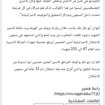
بالفيديو في كثير من الأحيان وتغض الطرف عنها وكأن الأسرى
الفلسطينيون ليسوا من هذا الكوكب، لذلك هم شركاء في كل جريمة
تحدث داخل السجون ومراكز التحقيق والتوقيف الاسرائيلية
"
.
أقوال أبو بكر تلك جاءت خلال زيارته ووفد من الهيئة بيت عائلة الاسير
الشهيد داوود طلعت الخطيب من بيت لحم والذي استشهد في سجون
الاحتلال الاسرائيلية أمس الخميس ليرفع حصيلة شهداء الحركة الاسيرة
منذ العام 67 الى 225 شهيدا
.
كما زار ابو بكر والوفد المرافق الاسير المحرر حمدون ابو اسنينة من
مدينة الخليل والذي أفرج عنه بعد اعتقال دام 12 عاما في سجون
الاحتلال
.
رابط قصير
https://nn.najah.edu/71JO/
الكلمات المفتاحية