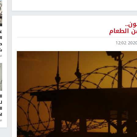
ن..
ن الطعام
غ
ا
2020-0
ط
ش
منذ 2
ا
ل
ا
ا
من