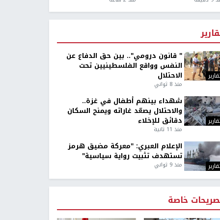
قارير
" قانون درومي".. بين حق الدفاع عن
النفس وواقع الفلسطينيين تحت
الاحتلال
قارير
منذ 8 ثواني
شهداء بينهم أطفال في غزة..
والاحتلال يصعّد غاراته ويمنح السكان
دقائق للإخلاء
قارير
منذ 11 ثانية
الإعلام العبري: "معركة مضيق هرمز
تستهدف تثبيت رواية سياسية"
منذ 9 ثواني
قارير
صريحات خاصة