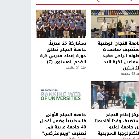
امعة النجاح الوطنية
بمشاركة 25 مدرباً..
ستضيف منافسات
جامعة النجاح تطلق
طولة الراحل مفيد
دورة إعداد مدربي كرة
سماعيل لكرة اليد
القدم المستوى (C)
لناشئين
منذ 51 دقيقة
4 دقيقة
كز إعلام النجاح
جامعة النجاح الأولى
ستضيف وفدًا أكاديميًا
فلسطينياً وضمن أفضل
ن جامعة لوليو
40 جامعة عربية في
لتكنولوجيا السويدية
تصنيف "ويبومتركس"
9 دقيقة
منذ 2 ساعة