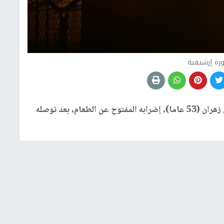
رة إرشيفية
علّق الأسير موسى حسن زهران (53 عاما)، إضرابه المفتوح عن الطعام، بعد توصله
يذكر أن الأسير زهران من قرية دير أبو مشعل شمال غرب مدينة رام الله، كان قد أمضى ما مجموعه 5 سنوات في