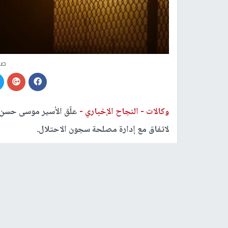
صو
وكالات -
النجاح الإخباري -
لاتفاق مع إدارة مصلحة سجون الاحتلال.
حيث استمر اضراب الاسير زهران لمدة 15 يوما في عزل سجن "عوفر".
سجون الاحتلال.