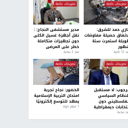
تصريحات خاصة
تصريحات خاصة
ازي حمد للشرق:
مدير مستشفى النجاح: :
لاتفاق حصيلة مفاوضات
نقل أجهزة غسيل الكلى
ويلة استمرت ستة
دون تجهيزات متكاملة
هور
خطر على المرضى
1 ثانية
منذ 2 ساعة
تصريحات خاصة
تصريحات خاصة
لرجوب: لا مستقبل
الخضور: نجاح تجربة
لنظام السياسي
امتحان التربية الإسلامية
لفلسطيني دون
يمهد للتوسع إلكترونيًا
نتخابات ديمقراطية
1 شهر ago
ذ ساعة