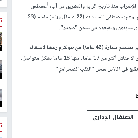
 الإضراب منذ تاريخ الرابع والعشرين من آب/ أغسطس
الجاري رفضا لاعتقالهم الإداري، وذلك وفقا لعائلاتهم، وهم: مصطفى الحسنات (22 عاما)، ورامز ملحم (23
ت
والتحق في الإضراب عن الطعام منذ أربعة أيام الأسير معتصم سمارة (42 عاما) من طولكرم رفضا لاعتقاله
ت
الإداري، وهو أسير سابق قضى ما مجموعه في سجون الاحتلال أكثر من 17 عاما، منها 15 عاما بشكل متواصل،
ت
ت
الاعتقال الإداري
ت