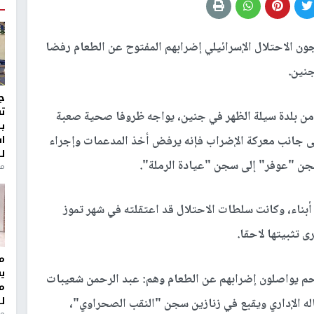
 الاحتلال الإسرائيلي إضرابهم المفتوح عن الطعام رفضا
جنين.
ج
ت
لأسير إلى أن الأسير الأخرس (49 عاما) من بلدة سيلة الظهر في جنين، يواجه ظروفا صحية صعبة
ب
ا
يوم (35) على التوالي، وإلى جانب معركة الإضراب فإنه يرفض أخذ المدعمات وإجراء
ل
جن "عوفر" إلى سجن "عيادة الرملة".
منذ 8
أبناء، وكانت سلطات الاحتلال قد اعتقلته في شهر تموز
ى تثبيتها لاحقا.
مر
ي
حم يواصلون إضرابهم عن الطعام وهم: عبد الرحمن شعيبات
م
ل
(11) يوما رفضا لاعتقاله الإداري ويقبع في زنازين سجن "النقب الصحراوي"،
منذ 