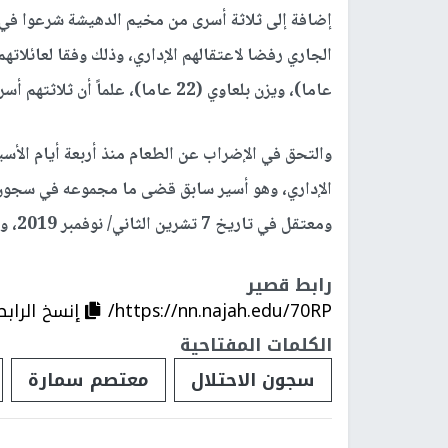
إضافة إلى ثلاثة أسرى من مخيم الدهيشة شرعوا في
عاما)، ويزن بلعاوي (22 عاما)، علماً أن ثلاثتهم أسرى سابقون، ويقبعون في سجن "مجدو".
ومعتقل في تاريخ 7 تشرين الثاني/ نوفمبر 2019، ويقبع في زنازين سجن "النقب الصحراوي".
رابط قصير
https://nn.najah.edu/70RP/
إنسخ الرابط
الكلمات المفتاحية
سجون الاحتلال
معتصم سمارة