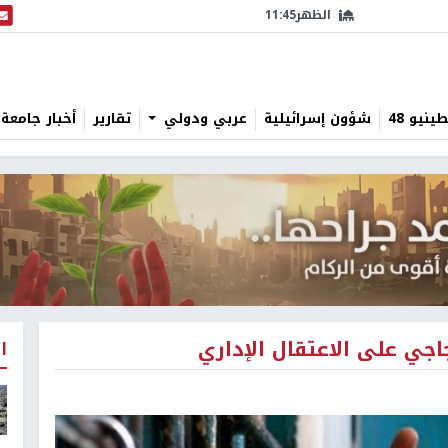
الظهر
11:45
البث
نيو 48
شؤون إسرائيلية
عربي ودولي
تقارير
أخبار جامعة 
جي على الاعتقال الإداري
ا