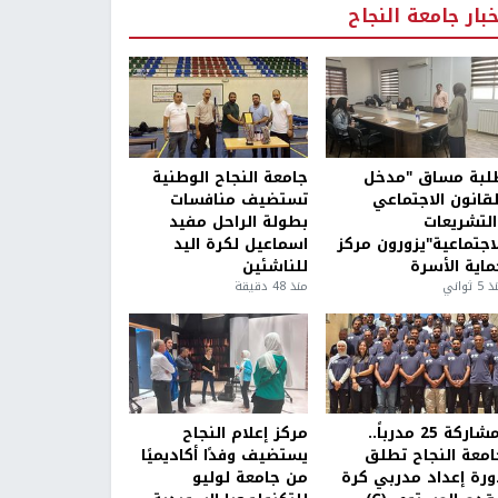
خبار جامعة النجاح
لبة مساق "مدخل
جامعة النجاح الوطنية
لقانون الاجتماعي
تستضيف منافسات
التشريعات
بطولة الراحل مفيد
لاجتماعية"يزورون مركز
اسماعيل لكرة اليد
ماية الأسرة
للناشئين
5 ثواني
منذ 48 دقيقة
بمشاركة 25 مدرباً..
مركز إعلام النجاح
امعة النجاح تطلق
يستضيف وفدًا أكاديميًا
ورة إعداد مدربي كرة
من جامعة لوليو