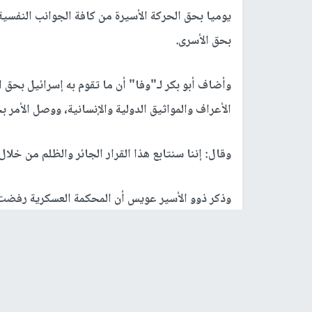
يوميا بحق الحركة الأسيرة من كافة الجوانب النفسية
بحق الأسرى.
وأضاف أبو بكر لـ"وفا" أن ما تقوم به إسرائيل بحق 
الأعراف والمواثيق الدولية والإنسانية، ووصل الأمر 
وقال: إننا سنتابع هذا القرار الجائر والظلم من خلا
وذكر ذوو الأسير عويس أن المحكمة العسكرية رفضت ق
يشاهده ويحتضنه منذ 17 عاما ، والموقوف في قسم الأشبال بسجن الجلمة .
وناشد الأسير عويس والمحكوم مدى الحياة، كافة ا
الاحتلال للسماح له بلقاء نجله.