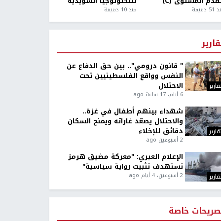
قدم المستوى (C)
للتكنولوجيا السويدية
5 دقيقة
منذ 10 دقيقة
قارير
" قانون درومي".. بين حق الدفاع عن
النفس وواقع الفلسطينيين تحت
الاحتلال
قارير
6 أيام، 17 ساعة ago
شهداء بينهم أطفال في غزة..
والاحتلال يصعّد غاراته ويمنح السكان
دقائق للإخلاء
قارير
2 أسبوعين ago
الإعلام العبري: "معركة مضيق هرمز
تستهدف تثبيت رواية سياسية"
2 أسبوعين، 4 أيام ago
قارير
صريحات خاصة