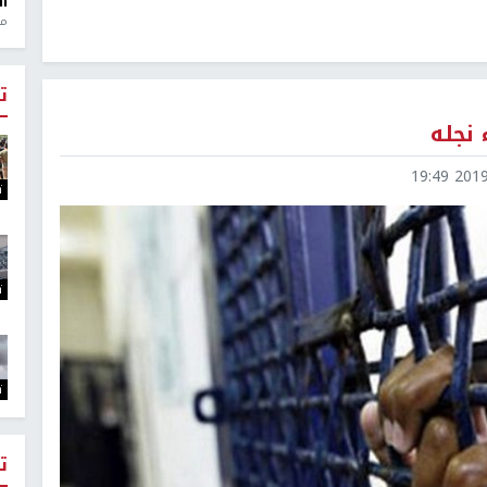
ال
منذ 1
ت
 نجله
2019-1
ت
ت
ت
ت