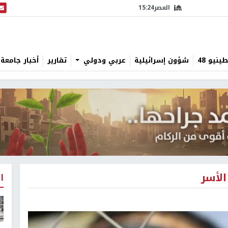
العصر
15:24
البث
نيو 48
شؤون إسرائيلية
عربي ودولي
تقارير
أخبار جامعة 
ا