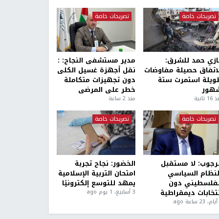
تصريحات خاصة
تصريحات خاصة
ازي حمد للشرق:
مدير مستشفى النجاح: :
لاتفاق حصيلة مفاوضات
نقل أجهزة غسيل الكلى
ويلة استمرت ستة
دون تجهيزات متكاملة
هور
خطر على المرضى
1 ثانية
منذ 2 ساعة
تصريحات خاصة
تصريحات خاصة
لرجوب: لا مستقبل
الخضور: نجاح تجربة
لنظام السياسي
امتحان التربية الإسلامية
لفلسطيني دون
يمهد للتوسع إلكترونيًا
نتخابات ديمقراطية
3 أسابيع، 1 يوم ago