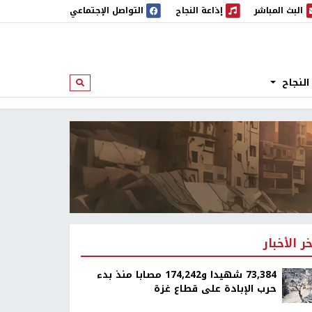
البث المباشر
إذاعة النجاح
التواصل الإجتماعي
 المباشر
إذاعة النجاح
النجاح
ابحث
خر الأخبار
73,384 شهيدا و174,242 مصابا منذ بدء
حرب الإبادة على قطاع غزة