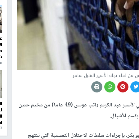
غ
ا
ط
ش
منذ 6
س من لقاء نجله الأسير الشبل سامر
ا
منعت سلطات الاحتلال الإسرائيلي الأسير عبد الكريم راتب عويس (49 عاما) من مخيم جنين
ل
بقسم الأشبال.
ا
ا
3 أيام، 23 ساعة ago
بكر، بإجراءات سلطات الاحتلال التعسفية التي تنتهج