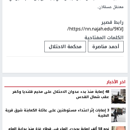
معتقل عسقلان.
رابط قصير
https://nn.najah.edu/9KVJ/
الكلمات المفتاحية
أحمد مناصرة
محكمة الاحتلال
اخر الأخبار
48 إصابة منذ بدء عدوان الاحتلال على مخيم قلنديا وكفر
عقب شمال القدس
‏3 إصابات إثر اعتداء مستوطنين على عائلة الكعابنة شرق قرية
الطيبة
نحو 58 ألف إصابة بجدري الماء في قطاع غزة منذ بداية العام