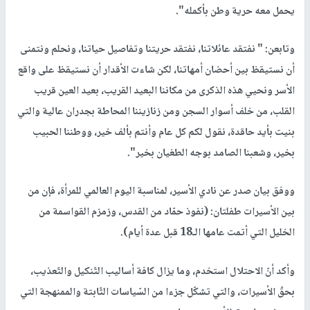
يحمل معه حرية وطن بأكمله".
وتابعن: " نفتقد عائلاتنا، نفتقد حريتنا وتفاصيل حياتنا، ونحلم ونتمنى
أن نستيقظ بين أحضان أمهاتنا، لكن شاءت الأقدار أن نستيقظ على واقع
الأسر ونحيي هذه الذكرى من مكاننا البعيد القريب، بعيد العين قريب
القلب، من خلف أسوار السجن ومن زنازيننا المحاطة بجدران عالية والتي
بنيت بأيد حاقدة، نقول لكم كل عام وأنتم بألف خير، ووطننا الحبيب
بخير، وشعبنا الصامد بوجه الطغيان بخير".
ووفق بيان صدر عن نادي الأسير، لمناسبة اليوم العالمي للمرأة، فإن من
بين الأسيرات طفلتان: (نفوذ حمّاد من القدس، وزمزم القواسمة من
الخليل التي أتمت عامها الـ18 قبل عدة أيام).
وأكد أنّ الاحتلال استخدم، وما يزال كافة أساليب التّنكيل والتّعذيب،
بحقّ الأسيرات، والتي تشكّل جزءا من السّياسات الثّابتة والممنهجة التي