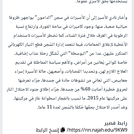
يستخدمها بحق الأسرى عموما.
وأشار نادي الأسير إلى أن الأسيرات في سجن "الدامون" يواجهن ظروفا
حياتية صعبة، منها: وجود كاميرات في ساحة الفورة، وارتفاع نسبة
الرطوبة في الغرف خلال فترة الشتاء، كما تضطر الأسيرات لاستخدام
الأغطية لإغلاق الحمامات، فيما تتعمد إدارة السّجن قطع التيار الكهربائي
المتكرر عليهنّ، عدا عن "البوسطة" التي تُشكّل رحلة عذاب إضافية،
خاصة للواتي يُعانين من أمراض، والأهم سياسة المماطلة في تقديم
العلاج اللازم لهن، وتحديدا المُصابات، وأصعبهنّ، حالة الأسيرة إسراء
جعابيص، التي تعاني من تشوهات حادة في جسدها، جرّاء تعرضها
لحروق خطيرة أصابت 60% من جسدها، جرّاء إطلاق جنود الاحتلال النار
على مركبتها عام 2015، ما تسبب بانفجار اسطوانة غاز في مركبتها،
وقد أصدر الاحتلال بحقّها حُكمًا بالسّجن لمدة 11 عاما.
رابط قصير
https://nn.najah.edu/9KW9/
إنسخ الرابط