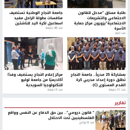
طلبة مساق "مدخل للقانون
جامعة النجاح الوطنية تستضيف
الاجتماعي والتشريعات
منافسات بطولة الراحل مفيد
الاجتماعية"يزورون مركز حماية
اسماعيل لكرة اليد للناشئين
الأسرة
منذ 48 دقيقة
منذ ثانية
بمشاركة 25 مدرباً.. جامعة النجاح
مركز إعلام النجاح يستضيف وفدًا
تطلق دورة إعداد مدربي كرة
أكاديميًا من جامعة لوليو
القدم المستوى (C)
للتكنولوجيا السويدية
منذ 51 دقيقة
منذ 9 دقيقة
تقارير
" قانون درومي".. بين حق الدفاع عن النفس وواقع
الفلسطينيين تحت الاحتلال
منذ 8 ثواني