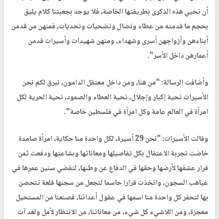
أن تحيي هذه الذكرى بطريقتها الخاصة، فلا يوجد بجعبتنا كلام يليق
بحجم ما قدمته من عطاء ونضال وتضحيات وتحديات، فمنهن من قدمن
أبناءهن وأزواجهن أسرى وشهداء، ومنهن شهيدات وأسيرات قدمن
أعمارهن داخل الأسر".
وأضافت الرسالة: "من هنا، ومن داخل معتقل الدامون، نبرق لكم نحن
الأسيرات تحية إكبار وإجلال، تحية العطاء والصمود، تحية الحرية لكل
امرأة في العالم عامة وكل امرأة في فلسطين خاصة".
وقالت الأسيرات: "نحن 29 أسيرة، لكل واحدة منا حكاية، امرأة صامدة
خاضت تجربة الاعتقال بكل تفاصيلها ومعاناتها وبشاعتها ودفعت ثمن
قرار عشقها لأرضها وحقها في الدفاع عن وطنها، لتقضي سنين عمرها في
غياهب السجون، واتخذت قرارا حاسما لتجعل من سجنها قلعة تتحصن
بها لتحفر كل واحدة منا اسمها في عقول أعدائنا، فصنعنا من المستحيل
معجزة، ومن اللاشيء كل شيء، من معاناتنا، من الانتظار لأمل ولغد آت