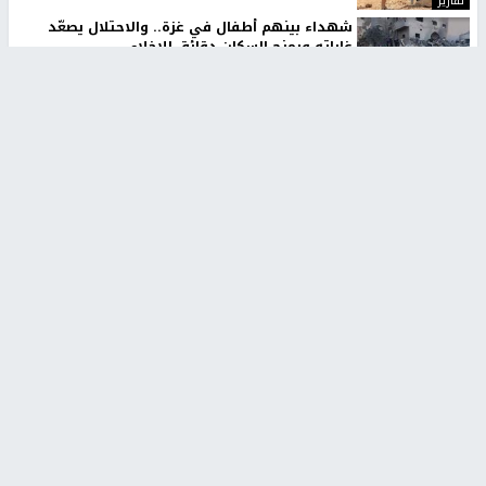
تقارير
شهداء بينهم أطفال في غزة.. والاحتلال يصعّد
غاراته ويمنح السكان دقائق للإخلاء
منذ 11 ثانية
تقارير
الإعلام العبري: "معركة مضيق هرمز تستهدف تثبيت
رواية سياسية"
منذ 9 ثواني
تقارير
تصريحات خاصة
تصريحات خاصة
تصريحات خاصة
غازي حمد للشرق: الاتفاق حصيلة
مدير مستشفى النجاح: : نقل
مفاوضات طويلة استمرت ستة
أجهزة غسيل الكلى دون تجهيزات
شهور
متكاملة خطر على المرضى
منذ 12 ثانية
منذ 2 ساعة