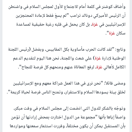
وأضاف كوشنر في كلمة أمام الاجتماع الأول لمجلس السلام في واشنطن
أن الرئيس الأميركي دونالد ترامب "لم يسعَ فقط لإعادة المحتجزين
الإسرائيليين في
غزة
، بل كان يحمل في قلبه رغبة حقيقية لمساعدة
سكان
غزة
".
وتابع: "لقد كانت الحرب مأساوية بكل المقاييس، وبفضل (رئيس اللجنة
الوطنية لإدارة
غزة
) علي شعث واللجنة، نحن هنا اليوم لتقديم الدعم
الكامل لأهالي
غزة
، لرفع المعاناة عنهم ومنحهم كل فرصة للنجاح".
ومضى قائلاً: "نحن نرى في هذا العمل شراكة معهم ومع الإسرائيليين
لخلق بيئة يسودها السلام والاستقرار، وتمنح الناس فرصة لحياة كريمة".
وتوجّه بالشكر للدول التي انضمت إلى مجلس السلام في وقت مبكر،
واصفاً إياها بأنها "مجموعة من الدول اختارت بمحض إرادتها أن تؤمن
بأن المستقبل يمكن أن يكون مختلفاً، وقررت استثمار سمعتها ومواردها