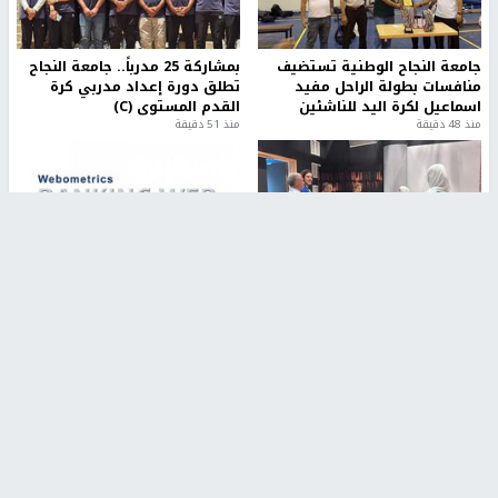
جامعة النجاح الوطنية تستضيف
بمشاركة 25 مدرباً.. جامعة النجاح
منافسات بطولة الراحل مفيد
تطلق دورة إعداد مدربي كرة
اسماعيل لكرة اليد للناشئين
القدم المستوى (C)
منذ 48 دقيقة
منذ 51 دقيقة
مركز إعلام النجاح يستضيف وفدًا
جامعة النجاح الأولى فلسطينياً
أكاديميًا من جامعة لوليو
وضمن أفضل 40 جامعة عربية في
للتكنولوجيا السويدية
تصنيف "ويبومتركس"
منذ 9 دقيقة
منذ 2 ساعة
تقارير
" قانون درومي".. بين حق الدفاع عن النفس وواقع
الفلسطينيين تحت الاحتلال
منذ 8 ثواني
تقارير