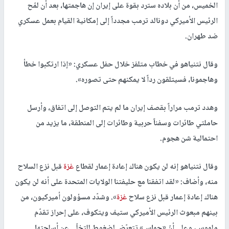
الخميس، من أن بلاده سترد بقوة على إيران إن هاجمتها، بعد أن لمّح
الرئيس الأميركي دونالد ترمب مجدداً إلى إمكانية القيام بعمل عسكري
ضد طهران.
وقال نتنياهو في خطاب متلفز خلال حفل عسكري: «إذا ارتكبوا خطأ
وهاجمونا، فسيتلقون رداً لا يمكنهم حتى تصوره».
وهدد ترمب مراراً بقصف إيران ما لم يتم التوصل إلى اتفاق، وأرسل
حاملتي طائرات وسفناً حربية وطائرات إلى المنطقة، ما يزيد من
احتمالية شن هجوم.
وقال نتنياهو إنه لن يكون هناك إعادة إعمار لقطاع
غزة
قبل نزع السلاح
منه، وأضاف: «لقد اتفقنا مع حليفتنا الولايات المتحدة على أنه لن يكون
هناك إعادة إعمار قبل نزع سلاح
غزة
». وشدّد مسؤولون أميركيون، من
بينهم مبعوث الرئيس الأميركي ستيف ويتكوف، على إحراز تقدّم
ملموس، وعلى أنّ «حماس» تتعرّض لضغوط للتخلّي عن أسلحتها.