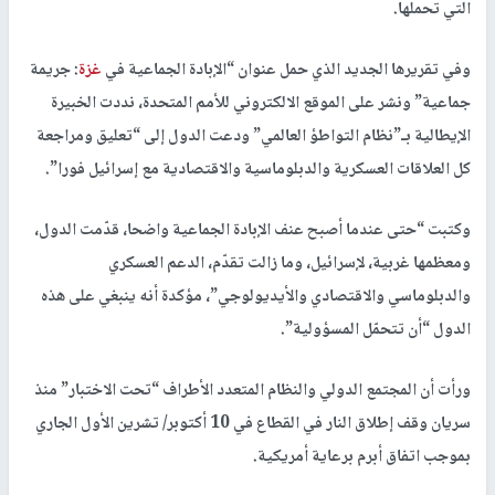
التي تحملها.
وفي تقريرها الجديد الذي حمل عنوان “الإبادة الجماعية في
غزة
: جريمة
جماعية” ونشر على الموقع الالكتروني للأمم المتحدة، نددت الخبيرة
الإيطالية بـ”نظام التواطؤ العالمي” ودعت الدول إلى “تعليق ومراجعة
كل العلاقات العسكرية والدبلوماسية والاقتصادية مع إسرائيل فورا”.
وكتبت “حتى عندما أصبح عنف الإبادة الجماعية واضحا، قدّمت الدول،
ومعظمها غربية، لإسرائيل، وما زالت تقدّم، الدعم العسكري
والدبلوماسي والاقتصادي والأيديولوجي”، مؤكدة أنه ينبغي على هذه
الدول “أن تتحمّل المسؤولية”.
ورأت أن المجتمع الدولي والنظام المتعدد الأطراف “تحت الاختبار” منذ
سريان وقف إطلاق النار في القطاع في 10 أكتوبر/ تشرين الأول الجاري
بموجب اتفاق أبرم برعاية أمريكية.