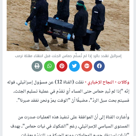
إسرائيل تهدد بالرد إذا لم تُسلّم حماس الجثث قبل انتهاء مهلة ترمب
وكالات -
النجاح الإخباري -
نقلت (القناة 12) عن مسؤول إسرائيلي، قوله
إنّه "إذا لم تُبدِ حماس حتى المساء أيّ تقدّم في عملية تسليم الجثث،
فسيتم بحث سبل الردّ"، مضيفًا أنّ "الوقت يمرّ ونحن نفقد صبرنا".
وأشارت القناة إلى أنّ الموافقة على تنفيذ هذه العمليات صدرت من
المستوى السياسي الإسرائيلي، رغم "الشكوك في نيات حماس"، بهدف
"إثبات استنفاد جميع المحاولات ومنع الحركة من التذرّع بعقبات