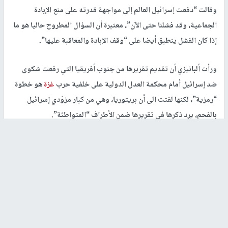
وقالت “دفعت إسرائيل العالم إلى مواجهة قدرته على منع الإبادة
الجماعية، وقد فشلنا حتى الآن”، معتبرة أن السؤال المطروح حاليا هو ما
إذا كان الفشل ينطبق أيضا على “وقف الإبادة والمعاقبة عليها”.
ورأت ألبانيزي أن تقديم تقريرها من جنوب أفريقيا التي رفعت شكوى
ضد إسرائيل أمام محكمة العدل الدولية على خلفية حرب
غزة
هو خطوة
“رمزية”، لكنها لفتت الى أن بريتوريا، وهي من كبار مزوّدي إسرائيل
بالفحم، يرد ذكرها في تقريرها ضمن الأطراف “المتواطئة”.
رابط قصير
https://nn.najah.edu/BJBN/
الكلمات المفتاحية
غزة