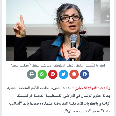
المقررة الأممية ألبانيزي تعتبر العقوبات الأمريكية بحقها “أساليب مافيا”
وكالات -
النجاح الإخباري -
نددت المقررة الخاصة للأمم المتحدة المعنية
بحالة حقوق الإنسان في الأراضي الفلسطينية المحتلة فرانشيسكا
ألبانيزي بالعقوبات الأمريكية المفروضة عليها، ووصفتها بأنها “أساليب
مافيا” هدفها “تشويه سمعتها”.