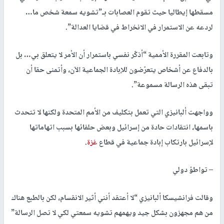
مسقطها إيطاليا حيث تقوم العصابات بـ”تشويه سمعة شخص ما…
لردعه عن الاستمرار في الانخراط في قضايا العدالة”.
وتابعت المقررة الأممية “أذكّر نفسي باستمرار أن الأمر لا يتعلق بي… بل
بالدفاع عن أشخاص يتعرّضون للإبادة الجماعية الآن، وأتمنى حقا أن
تبقى هذه الرسالة مسموعة”.
وواجهت ألبانيزي التي تعمل بتكليف من الأمم المتحدة ولكنها لا تتحدث
باسمها، انتقادات حادة من إسرائيل وبعض حلفائها بسبب اتهاماتها
لإسرائيل بارتكاب إبادة جماعية في قطاع
غزة
.
– تواطؤ دولي
وقالت فرانشيسكا ألبانيزي “لا أعتقد أنني أثير الانقسام، لكن بالطبع هناك
من هم مجهزون بشكل جيد ويهمهم تشويه سمعتي لكي لا تصل الرسالة”