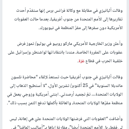
وقالت ألبانيزي في مقابلة مع وكالة فرانس برس إنها ستقدّم أحدث
تقاريرها إلى الأمم المتحدة من جنوب أفريقيا، بعدما حالت العقوبات
الأمريكية دون سفرها إلى مقرّ المنظمة في نيويورك.
وأعلن وزير الخارجية الأمريكي ماركو روبيو في يوليو/ تموز فرض
عقوبات على المقررة الخاصة، منددا بانتقاداتها لواشنطن وإسرائيل على
خلفية الحرب في قطاع
غزة
.
وقالت ألبانيزي في جنوب أفريقيا حيث تستعدّ لإلقاء “محاضرة نلسون
مانديلا السنوية” في 25 أكتوبر/ تشرين الأول، “لا أستطيع الذهاب إلى
الولايات المتحدة… تمّ تجميد أرصدتي. ابنتي أمريكية وزوجي يعمل في
منظمة مقرّها الولايات المتحدة، والعائلة بأكملها تدفع الثمن بسبب ذلك”.
وأضافت “العقوبات التي فرضتها الولايات المتحدة عليّ هي إهانة، ليس
لي فقط، بل للأمم المتحدة أيضا”، مقارنة إياها بـ”أساليب المافيا” في