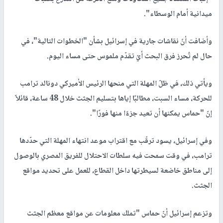
ميدانية أمام الوسطاء".
وأضافت أنّ نقاشات جارية في إسرائيل بشأن "الخطوات التالية"، في
حال لم تُحرز فرق البحث أيّ تقدّم ملموس حتى مساء اليوم.
ويأتي ذلك، في ظلّ المهلة التي منحها الرئيس الأميركي دونالد ترامب
للحركة، مساء السبت، مطالبًا إياها بتسليم الجثث خلال 48 ساعة، قائلاً
إنّ "حماس يمكنها أن تعيد جزءًا منها فورًا".
وفي إسرائيل، يسود ترقّب مع اقتراب موعد انتهاء المهلة التي حدّدها
ترامب، في وقت سمحت فيه سلطات الاحتلال للفريق المصري بالوصول
إلى مناطق خاضعة لسيطرتها داخل القطاع، للعمل على تحديد مواقع
الجثث.
وتزعم إسرائيل أنّ حماس "تملك معلومات عن مواقع معظم الجثث