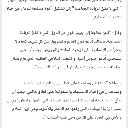
وفي خطابه الأخير أمام الجمعية العامة للأمم المتحدة، دعا بيترو الدول
"التي لا تقبل الإبادة الجماعية" إلى تشكيل "قوة مسلحة للدفاع عن حياة
الشعب الفلسطيني".
وقال: "نحن بحاجة إلى جيش قوي من الدول التي لا تقبل الإبادة
الجماعية. ولذلك، أدعو دول العالم وشعوبها، قبل كل شيء، كجزء لا
يتجزأ من الإنسانية، إلى توحيد السلاح والجيوش. يجب أن نحرر
فلسطين. أدعو جيوش آسيا، والشعب السلافي العظيم الذي هزم هتلر
ببطولة عظيمة، وجيوش بوليفار في أمريكا اللاتينية".
وأضاف: "واشنطن وحلف شمال الأطلسي يقتلان الديمقراطية
ويساعدان في إحياء الاستبداد والشمولية على نطاق عالمي. يجب أن
نرفع راية الحرية أو الموت السوداء والحمراء التي رفعها بوليفار، دون أن
ننسى الراية البيضاء، التي رفعها مع الأحمر والأسود، وهي لون السلام
والأمل في الحياة على الأرض وفي قلب البشرية".