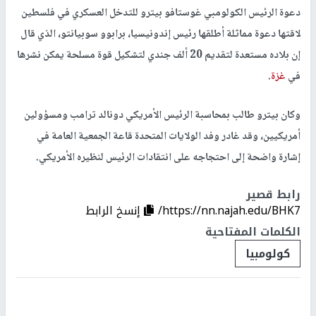
دعوة الرئيس الكولومبي غوستافو بيترو للتدخل العسكري في فلسطين
لاقتها دعوة مماثلة أطلقها رئيس إندونيسيا، برابوو سوبيانتو، الذي قال
إن بلاده مستعدة لتقديم 20 ألف جندي لتشكيل قوة مسلحة يمكن نشرها
في
غزة
.
وكان بيترو طالب بمحاسبة الرئيس الأمريكي دونالد ترامب ومسؤولين
أمريكيين، وقد غادر وفد الولايات المتحدة قاعة الجمعية العامة في
إشارة واضحة إلى احتجاجه على انتقادات الرئيس لنظيره الأمريكي.
رابط قصير
https://nn.najah.edu/BHK7/
إنسخ الرابط
الكلمات المفتاحية
كولومبيا