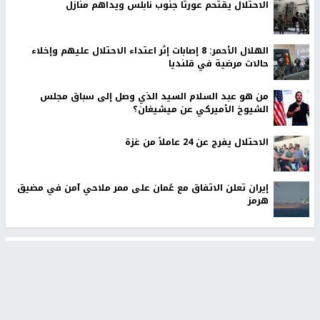
الاحتلال يقتحم عورتا جنوب نابلس ويداهم منازل
الهلال الأحمر: 8 إصابات إثر اعتداء الاحتلال عليهم وإخلاء
حالات مرضية في قلنديا
من هو عبد السلام السيد الذي وصل إلى سباق مجلس
الشيوخ الأميركي عن ميشيغان؟
الاحتلال يفرج عن 24 عاملاً من غزة
إيران تعلن الاتفاق مع عُمان على ممر ملاحي آمن في مضيق
هرمز
أخبار جامعة النجاح