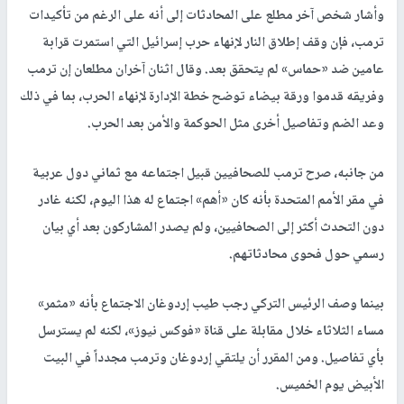
وأشار شخص آخر مطلع على المحادثات إلى أنه على الرغم من تأكيدات
ترمب، فإن وقف إطلاق النار لإنهاء حرب إسرائيل التي استمرت قرابة
عامين ضد «حماس» لم يتحقق بعد. وقال اثنان آخران مطلعان إن ترمب
وفريقه قدموا ورقة بيضاء توضح خطة الإدارة لإنهاء الحرب، بما في ذلك
وعد الضم وتفاصيل أخرى مثل الحوكمة والأمن بعد الحرب.
من جانبه، صرح ترمب للصحافيين قبيل اجتماعه مع ثماني دول عربية
في مقر الأمم المتحدة بأنه كان «أهم» اجتماع له هذا اليوم، لكنه غادر
دون التحدث أكثر إلى الصحافيين، ولم يصدر المشاركون بعد أي بيان
رسمي حول فحوى محادثاتهم.
بينما وصف الرئيس التركي رجب طيب إردوغان الاجتماع بأنه «مثمر»
مساء الثلاثاء خلال مقابلة على قناة «فوكس نيوز»، لكنه لم يسترسل
بأي تفاصيل. ومن المقرر أن يلتقي إردوغان وترمب مجدداً في البيت
الأبيض يوم الخميس.