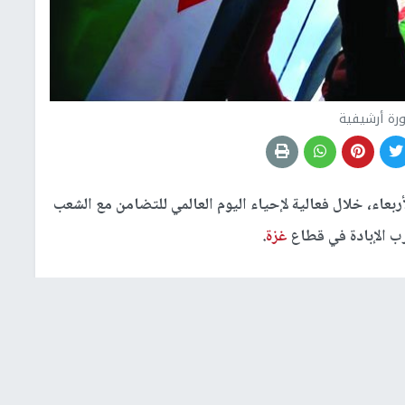
رة أرشيفية
ربعاء، خلال فعالية لإحياء اليوم العالمي للتضامن مع الشعب
ب الإبادة في قطاع
غزة
.
ية والدولة المستقلة"، برعاية رئيس دولة فلسطين محمود
اسر عرفات، والحملة الأكاديمية الدولية لمناهضة الاحتلال
ئرة حقوق الإنسان والمجتمع المدني في منظمة التحرير،
الأسير، ومعهد فلسطين لأبحاث الأمن القومي، والائتلاف