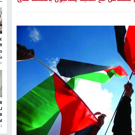
غ
ا
ط
ش
منذ 6
ا
ل
ا
ا
3 أيام، 23 ساعة ago