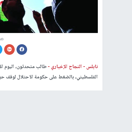
صو
نابلس -
النجاح الإخباري -
طالب متحدثون، اليوم الأ
الفلسطيني، بالضغط على حكومة الاحتلال لوقف حر
وجاءت الفعالية تحت شعار: "حقنا في الأمن والحما
عباس، وتنظيم من: اتحاد الكتاب والأدباء، ومؤسسة ي
والأبرتهايد، وهيئة مقاومة الجدار والاستيطان، ودا
والمكتبة الوطنية، والحملة العالمية للتعليم، ونادي 