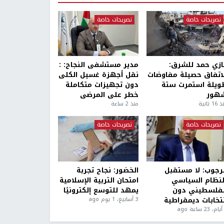
تصريحات خاصة
تصريحات خاصة
ازي حمد للشرق:
مدير مستشفى النجاح: :
لاتفاق حصيلة مفاوضات
نقل أجهزة غسيل الكلى
ويلة استمرت ستة
دون تجهيزات متكاملة
هور
خطر على المرضى
1 ثانية
منذ 2 ساعة
تصريحات خاصة
تصريحات خاصة
لرجوب: لا مستقبل
الخضور: نجاح تجربة
لنظام السياسي
امتحان التربية الإسلامية
لفلسطيني دون
يمهد للتوسع إلكترونيًا
نتخابات ديمقراطية
3 أسابيع، 1 يوم ago