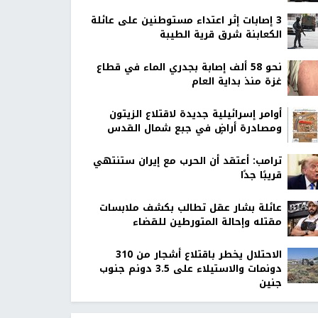
‏3 إصابات إثر اعتداء مستوطنين على عائلة
الكعابنة شرق قرية الطيبة
نحو 58 ألف إصابة بجدري الماء في قطاع
غزة منذ بداية العام
أوامر إسرائيلية جديدة لاقتلاع الزيتون
ومصادرة أراضٍ في جبع شمال القدس
ترامب: أعتقد أن الحرب مع إيران ستنتهي
قريبًا جدًا
عائلة بشار عقل تطالب بكشف ملابسات
مقتله وإحالة المتورطين للقضاء
الاحتلال يخطر باقتلاع أشجار من 310
دونمات والاستيلاء على 3.5 دونم جنوب
جنين