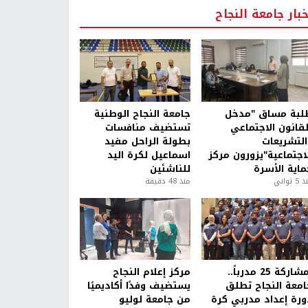
خبار جامعة النجاح
لبة مساق "مدخل
جامعة النجاح الوطنية
لقانون الاجتماعي
تستضيف منافسات
التشريعات
بطولة الراحل مفيد
لاجتماعية"يزورون مركز
اسماعيل لكرة اليد
ماية الأسرة
للناشئين
5 ثواني
منذ 48 دقيقة
بمشاركة 25 مدرباً..
مركز إعلام النجاح
امعة النجاح تطلق
يستضيف وفدًا أكاديميًا
ورة إعداد مدربي كرة
من جامعة لوليو