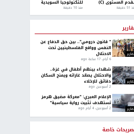
قدم المستوى (C)
للتكنولوجيا السويدية
5 دقيقة
منذ 10 دقيقة
قارير
" قانون درومي".. بين حق الدفاع عن
النفس وواقع الفلسطينيين تحت
الاحتلال
قارير
6 أيام، 17 ساعة ago
شهداء بينهم أطفال في غزة..
والاحتلال يصعّد غاراته ويمنح السكان
دقائق للإخلاء
قارير
2 أسبوعين ago
الإعلام العبري: "معركة مضيق هرمز
تستهدف تثبيت رواية سياسية"
2 أسبوعين، 4 أيام ago
قارير
صريحات خاصة