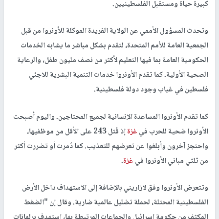
كبيرة حياة ومستقبل الفلسطينيين.
وتحدث المسؤول الأممي عن الولاية الفريدة الموكلة للأونروا من قبل
الجمعية العامة للأمم المتحدة، لتقدم بشكل مباشر ما يشابه الخدمات
الحكومية العامة بما فيها التعليم لأكثر من نصف مليون طفل، والرعاية
الصحية الأولية. كما تقدم الأونروا خدمات التنمية البشرية للاجئي
فلسطين في غياب وجود دولة فلسطينية.
كما تقدم الأونروا المساعدة الإنسانية لجميع المحتاجين. واليوم أصبحت
الأونروا ضحية للحرب في
غزة
إذ قُتل 243 على الأقل من موظفيها،
واحتجز آخرون وأبلغوا عن تعرضهم للتعذيب. كما دُمرت أو تضررت أكثر
من ثلثي مباني الأونروا في
غزة
.
وتتعرض الأونروا وفق لازاريني بالإضافة إلى الاستهداف داخل الأرض
الفلسطينية المحتلة، لحملة تضليل عالمية ضارية. وقال إن "الضغط
المكثف من حكومة إسرائيل والجماعات المرتبطة بها، استهدف برلمانات