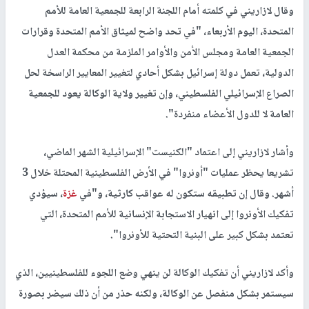
وقال لازاريني في كلمته أمام اللجنة الرابعة للجمعية العامة للأمم
المتحدة، اليوم الأربعاء، "في تحد واضح لميثاق الأمم المتحدة وقرارات
الجمعية العامة ومجلس الأمن والأوامر الملزمة من محكمة العدل
الدولية، تعمل دولة إسرائيل بشكل أحادي لتغيير المعايير الراسخة لحل
الصراع الإسرائيلي الفلسطيني، وإن تغيير ولاية الوكالة يعود للجمعية
العامة لا للدول الأعضاء منفردة".
وأشار لازاريني إلى اعتماد "الكنيست" الإسرائيلية الشهر الماضي،
تشريعا يحظر عمليات "أونروا" في الأرض الفلسطينية المحتلة خلال 3
أشهر. وقال إن تطبيقه ستكون له عواقب كارثية، و"في
غزة
، سيؤدي
تفكيك الأونروا إلى انهيار الاستجابة الإنسانية للأمم المتحدة، التي
تعتمد بشكل كبير على البنية التحتية للأونروا".
وأكد لازاريني أن تفكيك الوكالة لن ينهي وضع اللجوء للفلسطينيين، الذي
سيستمر بشكل منفصل عن الوكالة، ولكنه حذر من أن ذلك سيضر بصورة