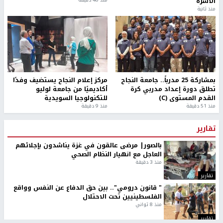
الأسرة
منذ ثانية
بمشاركة 25 مدرباً.. جامعة النجاح
مركز إعلام النجاح يستضيف وفدًا
تطلق دورة إعداد مدربي كرة
أكاديميًا من جامعة لوليو
القدم المستوى (C)
للتكنولوجيا السويدية
منذ 51 دقيقة
منذ 9 دقيقة
تقارير
بالصور| مرضى عالقون في غزة يناشدون بإجلائهم
العاجل مع انهيار النظام الصحي
منذ 3 دقيقة
تقارير
" قانون درومي".. بين حق الدفاع عن النفس وواقع
الفلسطينيين تحت الاحتلال
منذ 8 ثواني
تقارير