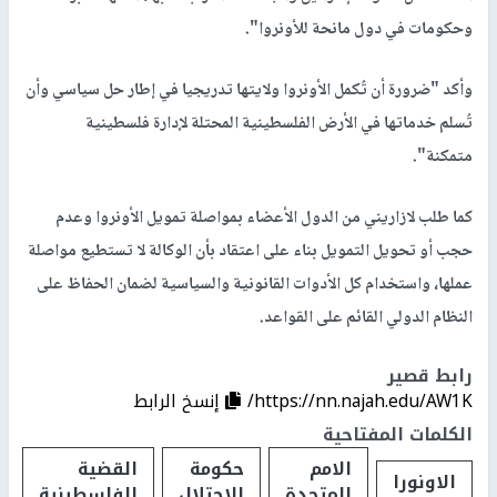
وحكومات في دول مانحة للأونروا".
وأكد "ضرورة أن تُكمل الأونروا ولايتها تدريجيا في إطار حل سياسي وأن
تُسلم خدماتها في الأرض الفلسطينية المحتلة لإدارة فلسطينية
متمكنة".
كما طلب لازاريني من الدول الأعضاء بمواصلة تمويل الأونروا وعدم
حجب أو تحويل التمويل بناء على اعتقاد بأن الوكالة لا تستطيع مواصلة
عملها، واستخدام كل الأدوات القانونية والسياسية لضمان الحفاظ على
النظام الدولي القائم على القواعد.
رابط قصير
https://nn.najah.edu/AW1K/
إنسخ الرابط
الكلمات المفتاحية
الامم
حكومة
القضية
الاونورا
المتحدة
الاحتلال
الفلسطينية