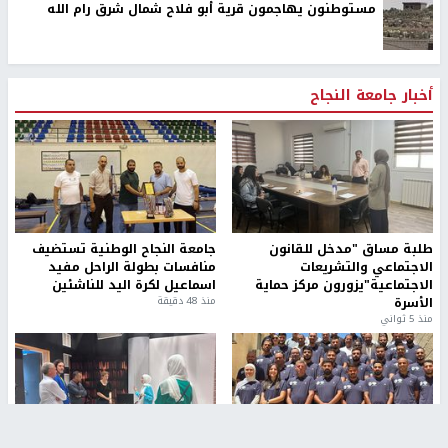
مستوطنون يهاجمون قرية أبو فلاح شمال شرق رام الله
أخبار جامعة النجاح
طلبة مساق "مدخل للقانون
جامعة النجاح الوطنية تستضيف
الاجتماعي والتشريعات
منافسات بطولة الراحل مفيد
الاجتماعية"يزورون مركز حماية
اسماعيل لكرة اليد للناشئين
الأسرة
منذ 48 دقيقة
منذ 5 ثواني