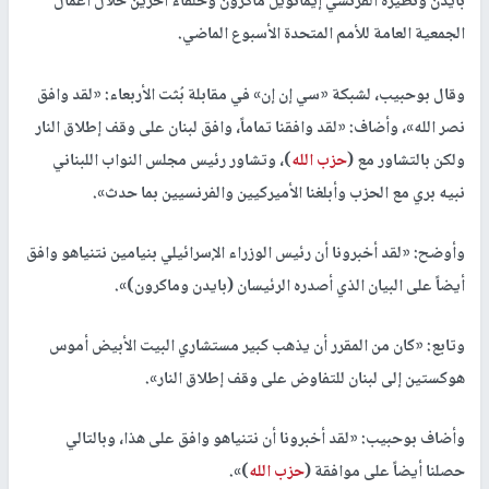
بايدن ونظيره الفرنسي إيمانويل ماكرون وحلفاء آخرين خلال أعمال
الجمعية العامة للأمم المتحدة الأسبوع الماضي.
وقال بوحبيب، لشبكة «سي إن إن» في مقابلة بُثت الأربعاء: «لقد وافق
نصر الله»، وأضاف: «لقد وافقنا تماماً، وافق لبنان على وقف إطلاق النار
ولكن بالتشاور مع (
حزب الله
)، وتشاور رئيس مجلس النواب اللبناني
نبيه بري مع الحزب وأبلغنا الأميركيين والفرنسيين بما حدث».
وأوضح: «لقد أخبرونا أن رئيس الوزراء الإسرائيلي بنيامين نتنياهو وافق
أيضاً على البيان الذي أصدره الرئيسان (بايدن وماكرون)».
وتابع: «كان من المقرر أن يذهب كبير مستشاري البيت الأبيض أموس
هوكستين إلى لبنان للتفاوض على وقف إطلاق النار».
وأضاف بوحبيب: «لقد أخبرونا أن نتنياهو وافق على هذا، وبالتالي
حصلنا أيضاً على موافقة (
حزب الله
)».