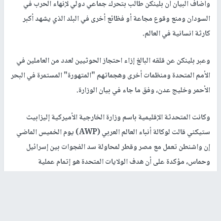
وأضاف البيان أن بلينكن طالب بتحرك جماعي دولي لإنهاء الحرب في
السودان ومنع وقوع مجاعة أو فظائع أخرى في البلد الذي يشهد أكبر
كارثة انسانية في العالم.
وعبر بلينكن عن قلقه البالغ إزاء احتجاز الحوثيين لعدد من العاملين في
الأمم المتحدة ومنظمات أخرى وهجماتهم "المتهورة" المستمرة في البحر
الأحمر وخليج عدن، وفق ما جاء في بيان الوزارة.
وكانت المتحدثة الإقليمية باسم وزارة الخارجية الأميركية إليزابيث
ستيكني قالت لوكالة أنباء العالم العربي (AWP) يوم الخميس الماضي
إن واشنطن تعمل مع مصر وقطر لمحاولة سد الفجوات بين إسرائيل
وحماس، مؤكدة على أن هدف الولايات المتحدة هو إتمام عملية
التفاوض.
رابط قصير
https://nn.najah.edu/AKQ6/