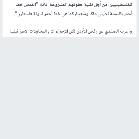
للفلسطينيين، من أجل تلبية حقوقهم المشروعة، قائلا "القدس خط
أحمر بالنسبة للأردن ملكا وشعبنا، كما هي خط أحمر لدولة فلسطين".
وأعرب الصفدي عن رفض الأردن لكل الإجراءات والمحاولات الإسرائيلية
ومحاولات تغيير الهوية العربية الاسلامية المسيحية للقدس المحتلة،
ولكل جهد يحاول تغيير الوضع التاريخي للمقدسات في القدس.
وقال "نتصدى لأي جهد يحاول المساس بالوضع التاريخي والقانوني
القائم للمقدسات الاسلامية والمسيحية في القدس، نحن منطلقنا واحد
ورؤيتنا مشتركة، والأردن وفلسطين كانتا وستبقيان الأقرب الى بعضهما
البعض، والجهد الأردني سيكون منصبا باتجاه إسناد الفلسطينيين
ودعمهم، وضمان وصولهم لحقوقهم المشروعة خاصة الحق في الحرية
والدولة المستقلة، لأن ذلك شرط لتحقيق الأمن والاستقرار والسلام
الإقليمي الذي نطلبه جميعا".