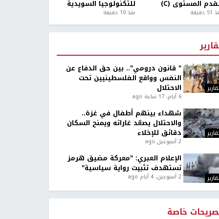
قدم المستوى (C)
للتكنولوجيا السويدية
5 دقيقة
منذ 10 دقيقة
قارير
" قانون درومي".. بين حق الدفاع عن
النفس وواقع الفلسطينيين تحت
الاحتلال
قارير
6 أيام، 17 ساعة ago
شهداء بينهم أطفال في غزة..
والاحتلال يصعّد غاراته ويمنح السكان
دقائق للإخلاء
قارير
2 أسبوعين ago
الإعلام العبري: "معركة مضيق هرمز
تستهدف تثبيت رواية سياسية"
2 أسبوعين، 4 أيام ago
قارير
صريحات خاصة