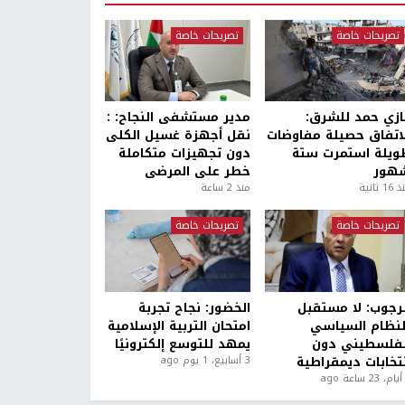
تصريحات خاصة
تصريحات خاصة
ازي حمد للشرق:
مدير مستشفى النجاح: :
لاتفاق حصيلة مفاوضات
نقل أجهزة غسيل الكلى
ويلة استمرت ستة
دون تجهيزات متكاملة
هور
خطر على المرضى
1 ثانية
منذ 2 ساعة
تصريحات خاصة
تصريحات خاصة
لرجوب: لا مستقبل
الخضور: نجاح تجربة
لنظام السياسي
امتحان التربية الإسلامية
لفلسطيني دون
يمهد للتوسع إلكترونيًا
نتخابات ديمقراطية
3 أسابيع، 1 يوم ago