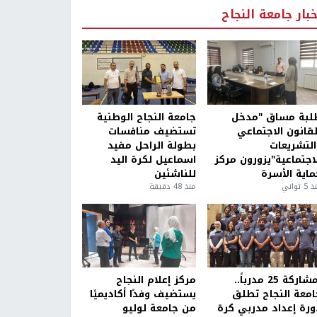
خبار جامعة النجاح
لبة مساق "مدخل
جامعة النجاح الوطنية
لقانون الاجتماعي
تستضيف منافسات
التشريعات
بطولة الراحل مفيد
لاجتماعية"يزورون مركز
اسماعيل لكرة اليد
ماية الأسرة
للناشئين
5 ثواني
منذ 48 دقيقة
بمشاركة 25 مدرباً..
مركز إعلام النجاح
امعة النجاح تطلق
يستضيف وفدًا أكاديميًا
ورة إعداد مدربي كرة
من جامعة لوليو