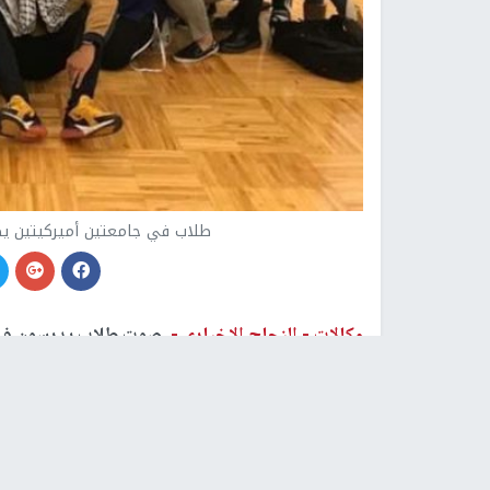
طلاب في جامعتين أميركيتين يص
وكالات -
النجاح الإخباري -
صوت طلاب يدرسون في ج
الاستثمارات من إسرائيل.
من "إسرائيل".