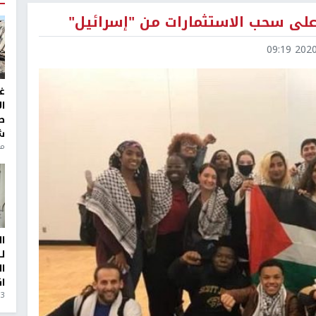
على سحب الاستثمارات من "إسرائيل"
2020-1
غ
ا
ط
ش
منذ 6
ا
ل
ا
ا
3 أيام، 23 ساعة ago