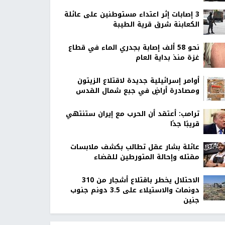
‏3 إصابات إثر اعتداء مستوطنين على عائلة
الكعابنة شرق قرية الطيبة
نحو 58 ألف إصابة بجدري الماء في قطاع
غزة منذ بداية العام
أوامر إسرائيلية جديدة لاقتلاع الزيتون
ومصادرة أراضٍ في جبع شمال القدس
ترامب: أعتقد أن الحرب مع إيران ستنتهي
قريبًا جدًا
عائلة بشار عقل تطالب بكشف ملابسات
مقتله وإحالة المتورطين للقضاء
الاحتلال يخطر باقتلاع أشجار من 310
دونمات والاستيلاء على 3.5 دونم جنوب
جنين