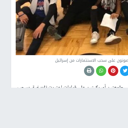
وتون على سحب الاستثمارات من إسرائيل
امعتين أميركيتين على قرارات اعتبرت تاريخية، بسحب
حيث قرر طلاب جامعة "الينوي" في اوربانا شامبين UIUC، وجامعة كولومبيا في نيويورك، بسحب الاستثمارات