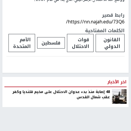
رابط قصير
https://nn.najah.edu/73Q6/
الكلمات المفتاحية
القانون
قوات
الأمم
فلسطين
الدولي
الاحتلال
المتحدة
اخر الأخبار
48 إصابة منذ بدء عدوان الاحتلال على مخيم قلنديا وكفر
عقب شمال القدس
‏3 إصابات إثر اعتداء مستوطنين على عائلة الكعابنة شرق قرية
الطيبة
نحو 58 ألف إصابة بجدري الماء في قطاع غزة منذ بداية العام