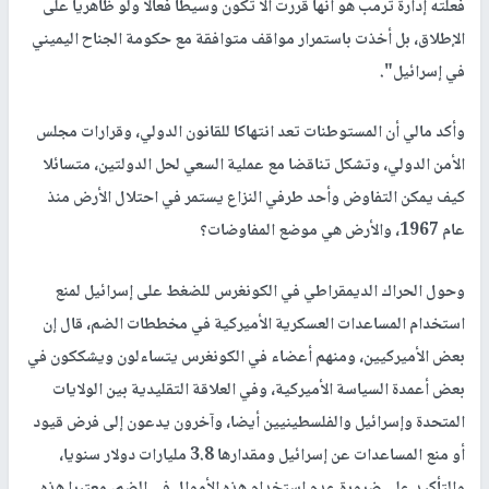
فعلته إدارة ترمب هو أنها قررت ألا تكون وسيطا فعالا ولو ظاهريا على
الإطلاق، بل أخذت باستمرار مواقف متوافقة مع حكومة الجناح اليميني
في إسرائيل".
وأكد مالي أن المستوطنات تعد انتهاكا للقانون الدولي، وقرارات مجلس
الأمن الدولي، وتشكل تناقضا مع عملية السعي لحل الدولتين، متسائلا
كيف يمكن التفاوض وأحد طرفي النزاع يستمر في احتلال الأرض منذ
عام 1967، والأرض هي موضع المفاوضات؟
وحول الحراك الديمقراطي في الكونغرس للضغط على إسرائيل لمنع
استخدام المساعدات العسكرية الأميركية في مخططات الضم، قال إن
بعض الأميركيين، ومنهم أعضاء في الكونغرس يتساءلون ويشككون في
بعض أعمدة السياسة الأميركية، وفي العلاقة التقليدية بين الولايات
المتحدة وإسرائيل والفلسطينيين أيضا، وآخرون يدعون إلى فرض قيود
أو منع المساعدات عن إسرائيل ومقدارها 3.8 مليارات دولار سنويا،
والتأكيد على ضرورة عدم استخدام هذه الأموال في الضم، معتبرا هذه