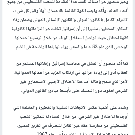
وعبر منصور عن امتناننا للمساعدة المقدمة للشعب الفلسطيني من جميع
أنحاء العالم. وأكد واجب القوة القائمة بالاحتلال، أولاً وقبل كل شيء،
الالتزام الكامل بالقانون الدولي والقانون الإنساني الدولي وضمان رفاه
السكان المحتلين، مشيرا إلى أن إسرائيل تخلت عن التزاماتها القانونية
كقوة احتلال حيث تواصل استغلال الوباء من خلال ترسيخ احتلالها
الوحشي الذي دام 53 عاما والسعي وراء نواياها الواضحة في الضم.
كما أكد منصور أن الفشل في محاسبة إسرائيل وإفلاتها المستمر من
العقاب أدى إلى زيادة جرأتها في ارتكاب المزيد من أعمالها العدوانية،
الأمر الذي سمح بإطالة أمد هذا الاحتلال الأجنبي الاستعماري غير
الشرعي لعقود، دون التمسك حتى بأبسط مبادئ القانون الدولي.
وشدد على أهمية عكس الاتجاهات السلبية والخطيرة والمظلمة التي
أوجدها الاحتلال غير الشرعي، من خلال المساءلة لتمكين الشعب
الفلسطيني من ممارسة حقه غير القابل للتصرف في تقرير المصير،
ووضع حد للاحتلال الإسرائيلي الذي بدأ في عام 1967.