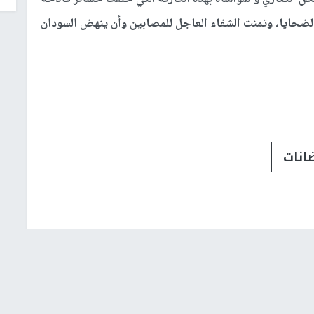
الضحايا، وتمنت الشفاء العاجل للمصابين وأن ينهض السودان
انات
شؤون إسرائيلية
عربي ودولي
إشترك بالنشرة الإخبارية
البريد الإلكتروني