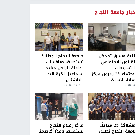
خبار جامعة النجاح
لبة مساق "مدخل
جامعة النجاح الوطنية
لقانون الاجتماعي
تستضيف منافسات
التشريعات
بطولة الراحل مفيد
لاجتماعية"يزورون مركز
اسماعيل لكرة اليد
ماية الأسرة
للناشئين
ذ ثانية
منذ 48 دقيقة
بمشاركة 25 مدرباً..
مركز إعلام النجاح
امعة النجاح تطلق
يستضيف وفدًا أكاديميًا