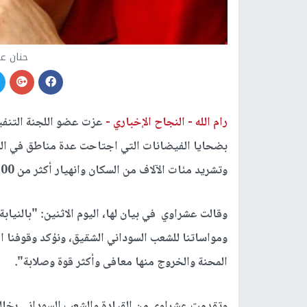
حنان عش
رام الله -
النجاح الإخباري -
عزت عضو اللجنة التنفي
بضحايا الفيضانات التي اجتاحت عدة مناطق في ا
وتشريد مئات الآلاف من السكان وانهيار أكثر من 100 ألف منزل.
وقالت عشراوي في بيان لها، اليوم الاثنين: "بالنياب
ومواساتنا للشعب السوداني الشقيق، ونؤكد وقوفنا ا
المحنة والخروج منها معافى وأكثر قوة وصلابة".
وتقدمت عشراوي من القيادة والشعب السوداني بخالص