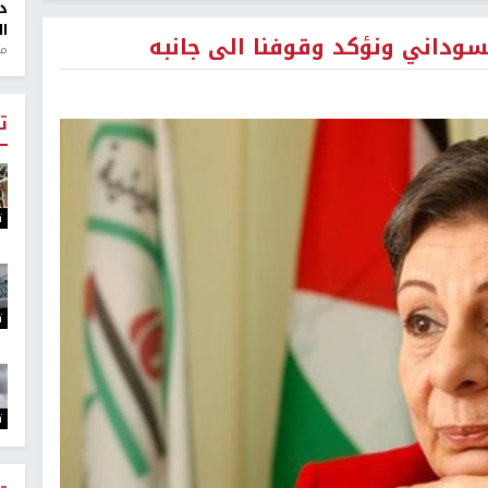
د
ال
سوداني ونؤكد وقوفنا الى جانبه
منذ 1
ت
ت
ت
ت