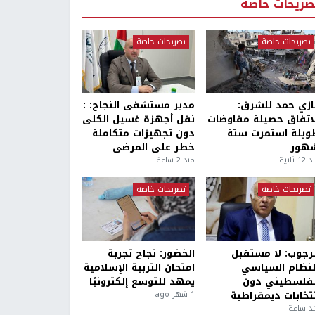
صريحات خاصة
تصريحات خاصة
تصريحات خاصة
ازي حمد للشرق:
مدير مستشفى النجاح: :
لاتفاق حصيلة مفاوضات
نقل أجهزة غسيل الكلى
ويلة استمرت ستة
دون تجهيزات متكاملة
هور
خطر على المرضى
1 ثانية
منذ 2 ساعة
تصريحات خاصة
تصريحات خاصة
لرجوب: لا مستقبل
الخضور: نجاح تجربة
لنظام السياسي
امتحان التربية الإسلامية
لفلسطيني دون
يمهد للتوسع إلكترونيًا
نتخابات ديمقراطية
1 شهر ago
ذ ساعة