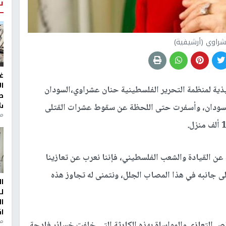
ت
راوي (أرشيفية)
غ
ا
ذية لمنظمة التحرير الفلسطينية حنان عشراوي،السودان
ط
ش
لسودان، وأسفرت حتى اللحظة عن سقوط عشرات القتلى
منذ 2
ة عن القيادة والشعب الفلسطيني، فإننا نعرب عن تعازينا
لى جانبه في هذا المصاب الجلل، ونتمنى له تجاوز هذه
ا
ل
ا
ا
من
 التعازي والمواساة بهذه الكارثة التي خلفت خسائر فادحة