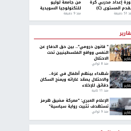
ورة إعداد مدربي كرة
من جامعة لوليو
قدم المستوى (C)
للتكنولوجيا السويدية
5 دقيقة
منذ 9 دقيقة
قارير
" قانون درومي".. بين حق الدفاع عن
النفس وواقع الفلسطينيين تحت
الاحتلال
قارير
منذ 8 ثواني
شهداء بينهم أطفال في غزة..
والاحتلال يصعّد غاراته ويمنح السكان
دقائق للإخلاء
قارير
منذ 11 ثانية
الإعلام العبري: "معركة مضيق هرمز
تستهدف تثبيت رواية سياسية"
منذ 9 ثواني
قارير