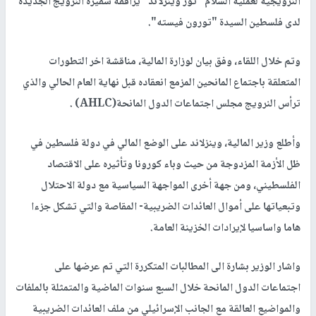
النرويجية لعملية السلام "تور وينزلاند" يرافقه سفيرة النرويج الجديدة
لدى فلسطين السيدة "تورون فيسته".
وتم خلال اللقاء، وفق بيان لوزارة المالية، مناقشة اخر التطورات
المتعلقة باجتماع المانحين المزمع انعقاده قبل نهاية العام الحالي والذي
ترأس النرويج مجلس اجتماعات الدول المانحة(AHLC) .
وأطلع وزير المالية، وينزلاند على الوضع المالي في دولة فلسطين في
ظل الأزمة المزدوجة من حيث وباء كورونا وتأثيره على الاقتصاد
الفلسطيني، ومن جهة أخرى المواجهة السياسية مع دولة الاحتلال
وتبعياتها على أموال العائدات الضريبية- المقاصة والتي تشكل جزءا
هاما واساسيا لإيرادات الخزينة العامة.
واشار الوزير بشارة الى المطالبات المتكررة التي تم عرضها على
اجتماعات الدول المانحة خلال السبع سنوات الماضية والمتمثلة بالملفات
والمواضيع العالقة مع الجانب الإسرائيلي من ملف العائدات الضريبية