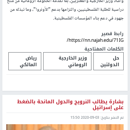
وأشاد وزير الخارجية والمغتربين، بما تقدمه الحكومة الرومانية من منح
دراسية للطلبة الفلسطينيين، والتزامها بدعم "الأونروا"، وما تبذله من
جهود في دعم بناء المؤسسات الفلسطينية.
رابط قصير
https://nn.najah.edu/71IG/
الكلمات المفتاحية
حل
وزير الخارجية
رياض
الدولتين
الروماني
المالكي
بشارة يطالب النرويج والدول المانحة بالضغط
على إسرائيل
تم النشر بتاريخ:
2020-09-03 15:50