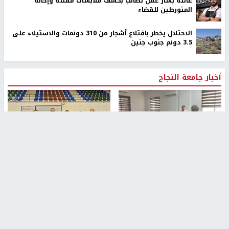
عائلة بشار عقل تطالب بكشف ملابسات مقتله وإحالة
المتورطين للقضاء
الاحتلال يخطر باقتلاع أشجار من 310 دونمات والاستيلاء على
3.5 دونم جنوب جنين
أخبار جامعة النجاح
طلبة مساق "مدخل للقانون
جامعة النجاح الوطنية تستضيف
الاجتماعي والتشريعات
منافسات بطولة الراحل مفيد
الاجتماعية"يزورون مركز حماية
اسماعيل لكرة اليد للناشئين
الأسرة
منذ 48 دقيقة
منذ 5 ثواني