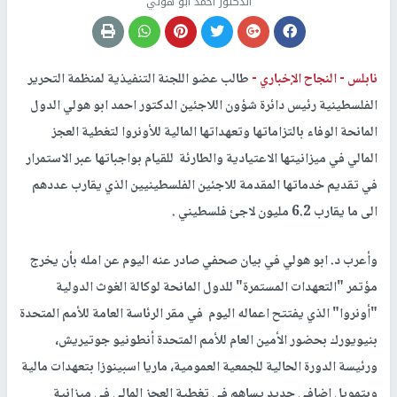
الدكتور احمد ابو هولي
نابلس -
النجاح الإخباري -
طالب عضو اللجنة التنفيذية لمنظمة التحرير
الفلسطينية رئيس دائرة شؤون اللاجئين الدكتور احمد ابو هولي الدول
المانحة الوفاء بالتزاماتها وتعهداتها المالية للأونروا لتغطية العجز
المالي في ميزانيتها الاعتيادية والطارئة للقيام بواجباتها عبر الاستمرار
في تقديم خدماتها المقدمة للاجئين الفلسطينيين الذي يقارب عددهم
الى ما يقارب 6.2 مليون لاجئ فلسطيني .
وأعرب د. ابو هولي في بيان صحفي صادر عنه اليوم عن امله بأن يخرج
مؤتمر "التعهدات المستمرة" للدول المانحة لوكالة الغوث الدولية
"أونروا" الذي يفتتح اعماله اليوم في مقر الرئاسة العامة للأمم المتحدة
بنيويورك بحضور الأمين العام للأمم المتحدة أنطونيو جوتيريش،
ورئيسة الدورة الحالية للجمعية العمومية، ماريا اسبينوزا بتعهدات مالية
وبتمويل اضافي جديد يساهم في تغطية العجز المالي في ميزانية