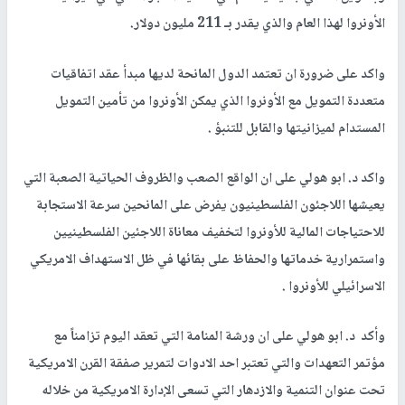
الأونروا لهذا العام والذي يقدر بـ 211 مليون دولار.
واكد على ضرورة ان تعتمد الدول المانحة لديها مبدأ عقد اتفاقيات
متعددة التمويل مع الأونروا الذي يمكن الأونروا من تأمين التمويل
المستدام لميزانيتها والقابل للتنبؤ .
واكد د. ابو هولي على ان الواقع الصعب والظروف الحياتية الصعبة التي
يعيشها اللاجئون الفلسطينيون يفرض على المانحين سرعة الاستجابة
للاحتياجات المالية للأونروا لتخفيف معاناة اللاجئين الفلسطينيين
واستمرارية خدماتها والحفاظ على بقائها في ظل الاستهداف الامريكي
الاسرائيلي للأونروا .
وأكد د. ابو هولي على ان ورشة المنامة التي تعقد اليوم تزامناً مع
مؤتمر التعهدات والتي تعتبر احد الادوات لتمرير صفقة القرن الامريكية
تحت عنوان التنمية والازدهار التي تسعى الإدارة الامريكية من خلاله