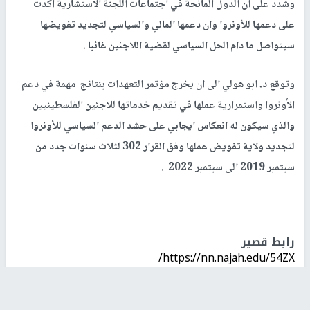
وشدد على ان الدول المانحة في اجتماعات اللجنة الاستشارية اكدت
على دعمها للأونروا وان دعمها المالي والسياسي لتجديد تفويضها
سيتواصل ما دام الحل السياسي لقضية اللاجئين غائبا .
وتوقع د. ابو هولي الى ان يخرج مؤتمر التعهدات بنتائج مهمة في دعم
الأونروا واستمرارية عملها في تقديم خدماتها للاجئين الفلسطينيين
والذي سيكون له انعكاس ايجابي على حشد الدعم السياسي للأونروا
لتجديد ولاية تفويض عملها وفق القرار 302 لثلاث سنوات جدد من
سبتمبر 2019 الى سبتمبر 2022 .
رابط قصير
https://nn.najah.edu/54ZX/
الكلمات المفتاحية
منظمة التحرير
الاونروا
فلسطين