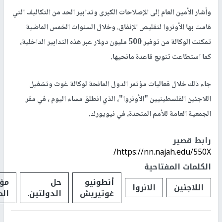
وأشار الأمين العام إلى الإصلاحات الكبرى وتدابير الحد من التكاليف التي
قامت بها الأونروا لتقليص الإنفاق. وخلال السنوات الخمس الماضية
تمكنت الوكالة من توفير 500 مليون دولار عبر هذه التدابير الداخلية،
كما استطاعت تنويع قاعدة مانحيها.
جاء ذلك خلال فعاليات مؤتمر الدول المانحة لوكالة غوث وتشغيل
اللاجئين الفلسطينيين "الأونروا"، الذي انطلق مساء اليوم ، في مقر
الجمعية العامة للأمم المتحدة، في نيويورك.
رابط قصير
https://nn.najah.edu/550X/
الكلمات المفتاحية
أنطونيو
حل
مؤت
اللاجئين
الانروا
غوتيريش
الدولتين.
الم