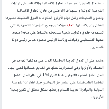
باستبدال الحلول السياسية بالحلول الانسانية والالتفاف على قرارات
الشرعية الدولية واستهداف اللاجئين من خلال الحلول الانسانية
وتطوير المخيمات ونقل مهام الأونروا لحكومات الدول المضيفة مصيرها
الفشل ولن يكتب لها
النجاح
مؤكدا ان جميع المؤمرات التصوفية التي
تستهدف حقوق وثوابت شعبنا ستتحطم وتسقط على صخرة صمود
شعبنا الفلسطيني وقيادته برئاسة الرئيس محمود عباس رئيس دولة
فلسطين .
وشدد على ان الدول العربية المضيفة اكدت على موقفها الموحد في
التمسك بالأونروا وفي استمرارية عملها في تقديم خدماتها لحين ايجاد
الحل العادل لقضية اللاجئين طبقا للقرار 194 في اطار الحل الشامل
للقضية الفلسطينية على اساس حل الدولتين طبقا لقرارات الشرعية
الدولية والمبادرة العربية للسلام ورفضها بشكل مطلق ان تكون بديلا ً
للأونروا .