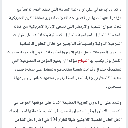
وأكد د. ابو هولي على ان ورشة المنامة التي تعقد اليوم تزامناً مع
مؤتمر التعهدات والتي تعتبر احد الادوات لتمرير صفقة القرن الامريكية
تحت عنوان التنمية والازدهار التي تسعى الإدارة الامريكية من خلاله
باستبدال الحلول السياسية بالحلول الانسانية والالتفاف على قرارات
الشرعية الدولية واستهداف اللاجئين من خلال الحلول الانسانية
وتطوير المخيمات ونقل مهام الأونروا لحكومات الدول المضيفة مصيرها
الفشل ولن يكتب لها
النجاح
مؤكدا ان جميع المؤمرات التصوفية التي
تستهدف حقوق وثوابت شعبنا ستتحطم وتسقط على صخرة صمود
شعبنا الفلسطيني وقيادته برئاسة الرئيس محمود عباس رئيس دولة
فلسطين .
وشدد على ان الدول العربية المضيفة اكدت على موقفها الموحد في
التمسك بالأونروا وفي استمرارية عملها في تقديم خدماتها لحين ايجاد
الحل العادل لقضية اللاجئين طبقا للقرار 194 في اطار الحل الشامل