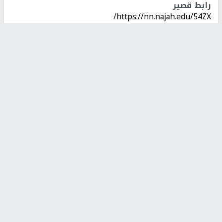
رابط قصير
https://nn.najah.edu/54ZX/
الكلمات المفتاحية
منظمة التحرير
الاونروا
فلسطين
الفلسطينية
اخر الأخبار
48 إصابة منذ بدء عدوان الاحتلال على مخيم قلنديا وكفر
عقب شمال القدس
‏3 إصابات إثر اعتداء مستوطنين على عائلة الكعابنة شرق قرية
الطيبة
نحو 58 ألف إصابة بجدري الماء في قطاع غزة منذ بداية العام