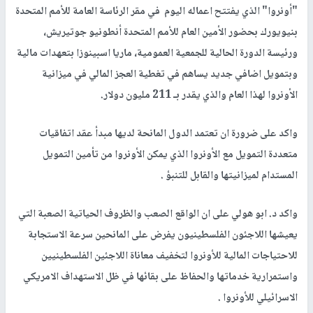
"أونروا" الذي يفتتح اعماله اليوم في مقر الرئاسة العامة للأمم المتحدة
بنيويورك بحضور الأمين العام للأمم المتحدة أنطونيو جوتيريش،
ورئيسة الدورة الحالية للجمعية العمومية، ماريا اسبينوزا بتعهدات مالية
وبتمويل اضافي جديد يساهم في تغطية العجز المالي في ميزانية
الأونروا لهذا العام والذي يقدر بـ 211 مليون دولار.
واكد على ضرورة ان تعتمد الدول المانحة لديها مبدأ عقد اتفاقيات
متعددة التمويل مع الأونروا الذي يمكن الأونروا من تأمين التمويل
المستدام لميزانيتها والقابل للتنبؤ .
واكد د. ابو هولي على ان الواقع الصعب والظروف الحياتية الصعبة التي
يعيشها اللاجئون الفلسطينيون يفرض على المانحين سرعة الاستجابة
للاحتياجات المالية للأونروا لتخفيف معاناة اللاجئين الفلسطينيين
واستمرارية خدماتها والحفاظ على بقائها في ظل الاستهداف الامريكي
الاسرائيلي للأونروا .