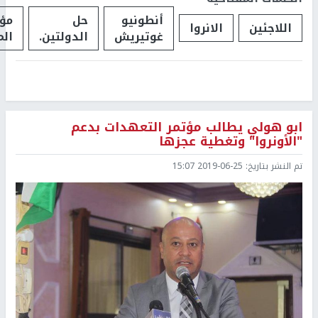
أنطونيو
حل
مؤت
اللاجئين
الانروا
غوتيريش
الدولتين.
الم
ابو هولي يطالب مؤتمر التعهدات بدعم
"الأونروا" وتغطية عجزها
تم النشر بتاريخ:
2019-06-25 15:07