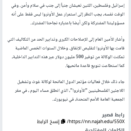
إسرائيل وفلسطين، اللتين تعيشان جنباً إلى جنب في سلام وأمن. وفي
الوقت نفسه، يجب النظر إلى استمرار عمل الأونروا ليس فقط على أنه
مسؤوليتنا المشتركة ولكن أيضا باعتباره نجاحنا المشترك.
وأشار الأمين العام إلى الإصلاحات الكبرى وتدابير الحد من التكاليف التي
قامت بها الأونروا لتقليص الإنفاق. وخلال السنوات الخمس الماضية
تمكنت الوكالة من توفير 500 مليون دولار عبر هذه التدابير الداخلية،
كما استطاعت تنويع قاعدة مانحيها.
جاء ذلك خلال فعاليات مؤتمر الدول المانحة لوكالة غوث وتشغيل
اللاجئين الفلسطينيين "الأونروا"، الذي انطلق مساء اليوم ، في مقر
الجمعية العامة للأمم المتحدة، في نيويورك.
رابط قصير
https://nn.najah.edu/550X/
إنسخ الرابط
الكلمات المفتاحية