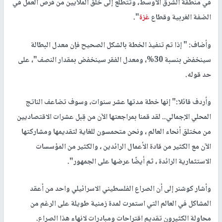
في منطقة الشرق الاوسط، وتتطلع إلى خلق الملايين من فرص العمل في
الضفة الغربية وقطاع
غزة
".
وأضاف: " إذا تم تنفيذ الخطة بالشكل الصحيح فإن معدل البطالة
سينخفض بنسبة 30%، ومعدل الفقر سينخفض بمقدار النصف"، على
حد قوله.
وأردف قائلا:" إنها خطة مدتها عشر سنوات، وسوف تضاعف الناتج
المحلي الإجمالي.. لقد قمنا بمراجعتها الآن من قِبل عشرات الاقتصاديين
من مختلق أنحاء العالم ، ونحن متحمسون للغاية لتقديمها ومشاركتها
الآن مع الكثير من قادة الأعمال الرائدين ، والكثير من المؤسسات
الاستثمارية الرائدة ، ثم أيضًا عرضها على الجمهور".
وأشار كوشنر إلى أن الصراع الفلسطيني الاسرائيلي واحد من أعقد
المشاكل في العالم التي استمرت لمدة زمنية طويلة على الرغم من
محاولة الكثيرون تقديم اقتراحات ومبادرات لانهاء هذا الصراع.