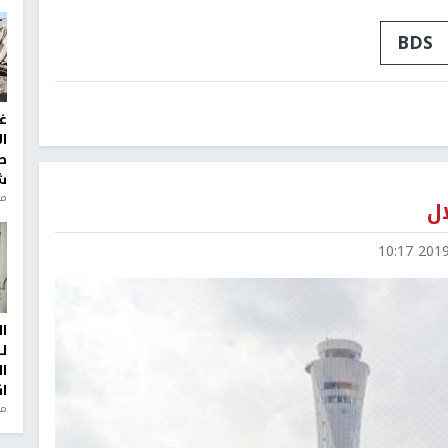
BDS
غ
ا
ط
ش
منذ 2
ل
2019-0
ا
ل
ا
ا
من