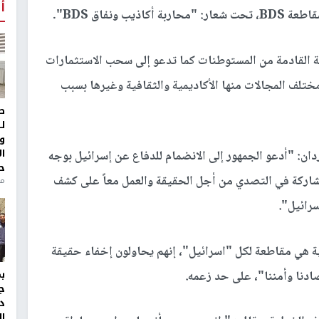
أ
ونفاق BDS".
رائيلية القادمة من المستوطنات كما تدعو إلى سحب الاستثمارات
تلف المجالات منها الأكاديمية والثقافية وغيرها بسبب
ط
ل
و
ا
دان: "أدعو الجمهور إلى الانضمام للدفاع عن إسرائيل بوجه
ح
شاركة في التصدي من أجل الحقيقة والعمل معاً على كشف
من
رائيل".
 هي مقاطعة لكل "اسرائيل"، إنهم يحاولون إخفاء حقيقة
ادنا وأمننا"، على حد زعمه.
ج
د
ال