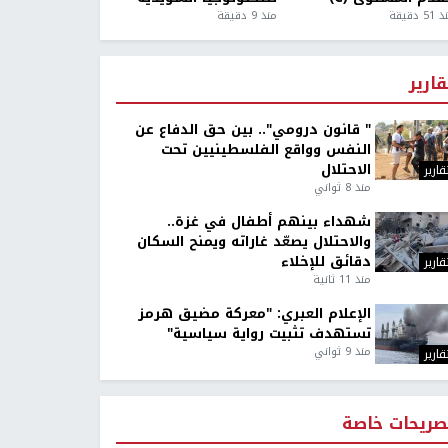
5 دقيقة
منذ 9 دقيقة
قارير
" قانون درومي".. بين حق الدفاع عن
النفس وواقع الفلسطينيين تحت
الاحتلال
قارير
منذ 8 ثواني
شهداء بينهم أطفال في غزة..
والاحتلال يصعّد غاراته ويمنح السكان
دقائق للإخلاء
قارير
منذ 11 ثانية
الإعلام العبري: "معركة مضيق هرمز
تستهدف تثبيت رواية سياسية"
منذ 9 ثواني
قارير
صريحات خاصة