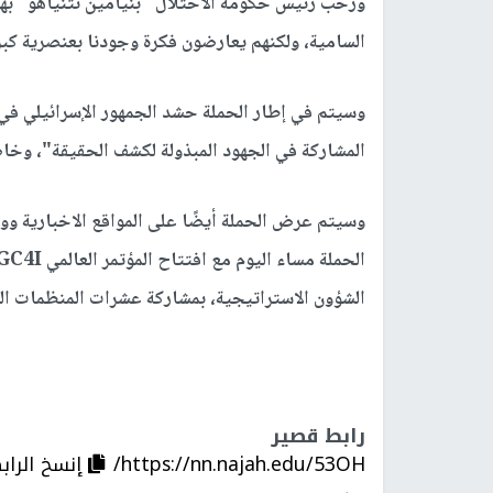
ورحب رئيس حكومة الاحتلال "بنيامين نتنياهو" بهذه
السامية، ولكنهم يعارضون فكرة وجودنا بعنصرية كبر
وسيتم في إطار الحملة حشد الجمهور الإسرائيلي ف
المشاركة في الجهود المبذولة لكشف الحقيقة"، وخا
وسيتم عرض الحملة أيضًا على المواقع الاخبارية وو
الشؤون الاستراتيجية، بمشاركة عشرات المنظمات الد
رابط قصير
https://nn.najah.edu/53OH/
إنسخ الراب