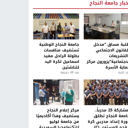
خبار جامعة النجاح
لبة مساق "مدخل
جامعة النجاح الوطنية
لقانون الاجتماعي
تستضيف منافسات
التشريعات
بطولة الراحل مفيد
لاجتماعية"يزورون مركز
اسماعيل لكرة اليد
ماية الأسرة
للناشئين
ذ ثانية
منذ 48 دقيقة
بمشاركة 25 مدرباً..
مركز إعلام النجاح
امعة النجاح تطلق
يستضيف وفدًا أكاديميًا
ورة إعداد مدربي كرة
من جامعة لوليو
قدم المستوى (C)
للتكنولوجيا السويدية