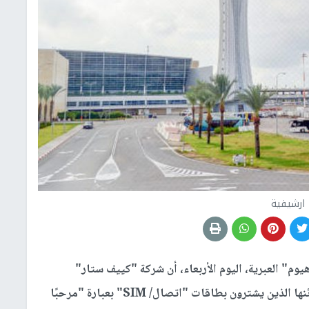
ارشيفية
م" العبرية، اليوم الأربعاء، أن شركة "كييف ستار"
الأوكرانية للهواتف الخلوية، تبرق رسالة ترحيبية لزبائنها الذين يشترون بطاقات "اتصال/ SIM" بعبارة "مرحبًا