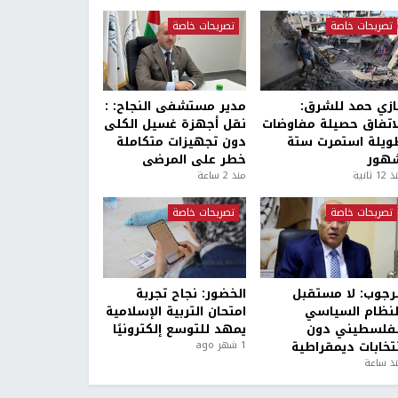
تصريحات خاصة
تصريحات خاصة
ازي حمد للشرق:
مدير مستشفى النجاح: :
لاتفاق حصيلة مفاوضات
نقل أجهزة غسيل الكلى
ويلة استمرت ستة
دون تجهيزات متكاملة
هور
خطر على المرضى
1 ثانية
منذ 2 ساعة
تصريحات خاصة
تصريحات خاصة
لرجوب: لا مستقبل
الخضور: نجاح تجربة
لنظام السياسي
امتحان التربية الإسلامية
لفلسطيني دون
يمهد للتوسع إلكترونيًا
نتخابات ديمقراطية
1 شهر ago
ذ ساعة