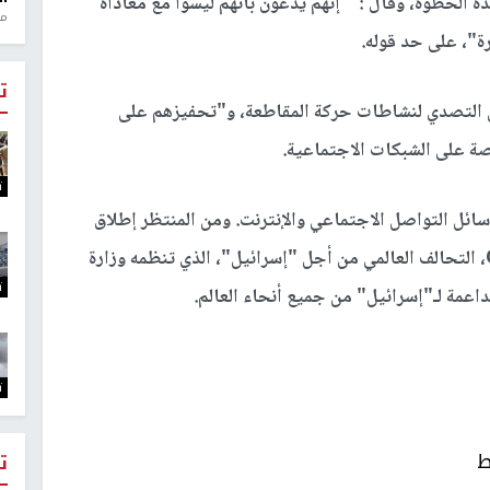
 الخطوة، وقال : " إنهم يدعون بأنهم ليسوا مع معاداة
منذ 1
ة"، على حد قوله.
ت
ي التصدي لنشاطات حركة المقاطعة، و"تحفيزهم على
صة على الشبكات الاجتماعية.
ت
سائل التواصل الاجتماعي والإنترنت. ومن المنتظر إطلاق
الحملة مساء اليوم مع افتتاح المؤتمر العالمي GC4I، التحالف العالمي من أجل "إسرائيل"، الذي تنظمه وزارة
ت
اعمة لـ"إسرائيل" من جميع أنحاء العالم.
ت
ط
ت