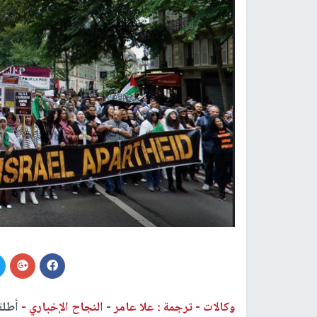
وكالات -
ترجمة : علا عامر
-
النجاح الإخباري -
أطلق