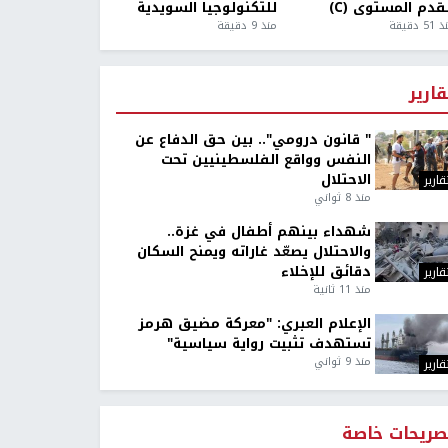
قدم المستوى (C)
للتكنولوجيا السويدية
5 دقيقة
منذ 9 دقيقة
قارير
" قانون درومي".. بين حق الدفاع عن
النفس وواقع الفلسطينيين تحت
الاحتلال
قارير
منذ 8 ثواني
شهداء بينهم أطفال في غزة..
والاحتلال يصعّد غاراته ويمنح السكان
دقائق للإخلاء
قارير
منذ 11 ثانية
الإعلام العبري: "معركة مضيق هرمز
تستهدف تثبيت رواية سياسية"
منذ 9 ثواني
قارير
صريحات خاصة