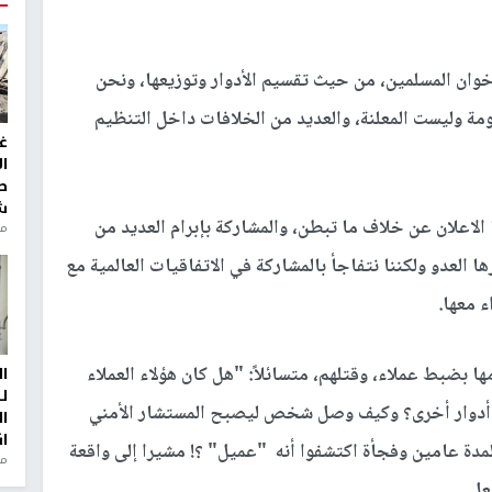
ان المسلمين، من حيث تقسيم الأدوار وتوزيعها، ونحن
مة وليست المعلنة، والعديد من الخلافات داخل التنظيم
غ
ا
ط
ش
لاعلان عن خلاف ما تبطن، والمشاركة بإبرام العديد من
منذ 2
العدو ولكننا نتفاجأ بالمشاركة في الاتفاقيات العالمية مع
ء معها.
ا بضبط عملاء، وقتلهم، متسائلاً: "هل كان هؤلاء العملاء
ا
ل
 أدوار أخرى؟ وكيف وصل شخص ليصبح المستشار الأمني
ا
ا
دة عامين وفجأة اكتشفوا أنه "عميل" ؟! مشيرا إلى واقعة
من
عل.