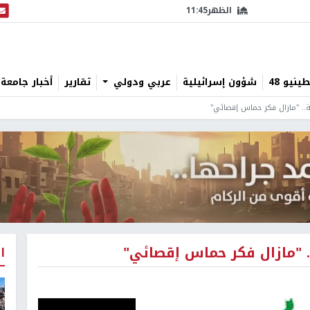
الظهر
11:45
البث
نيو 48
شؤون إسرائيلية
عربي ودولي
تقارير
أخبار جامعة 
.. "مازال فكر حماس إقصائي"
. "مازال فكر حماس إقصائي"
ا