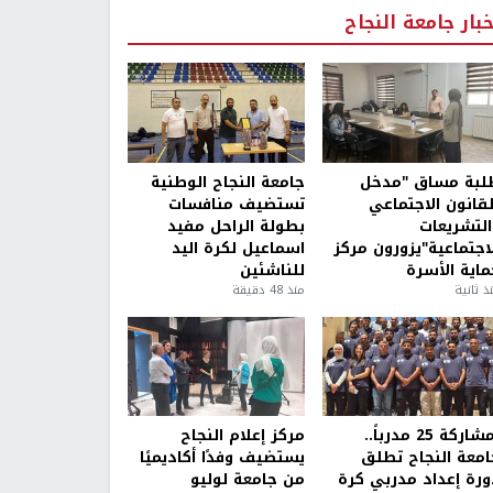
خبار جامعة النجاح
لبة مساق "مدخل
جامعة النجاح الوطنية
لقانون الاجتماعي
تستضيف منافسات
التشريعات
بطولة الراحل مفيد
لاجتماعية"يزورون مركز
اسماعيل لكرة اليد
ماية الأسرة
للناشئين
ذ ثانية
منذ 48 دقيقة
بمشاركة 25 مدرباً..
مركز إعلام النجاح
امعة النجاح تطلق
يستضيف وفدًا أكاديميًا
ورة إعداد مدربي كرة
من جامعة لوليو