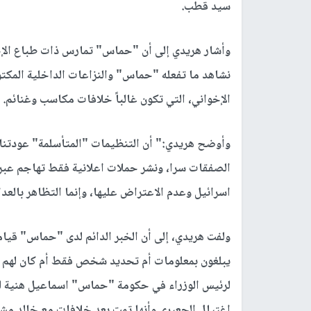
سيد قطب.
وأشار هريدي إلى أن "حماس" تمارس ذات طباع الإخو
نشاهد ما تفعله "حماس" والنزاعات الداخلية المكتو
الإخواني، التي تكون غالباً خلافات مكاسب وغنائم.
وأوضح هريدي:" أن التنظيمات "المتأسلمة" عودتنا ا
الصفقات سرا، ونشر حملات اعلانية فقط تهاجم عبرها 
اسرائيل وعدم الاعتراض عليها، وإنما التظاهر بالعدا
ولفت هريدي، إلى أن الخبر الدائم لدى "حماس" قيامه
يبلغون بمعلومات أم تحديد شخص فقط أم كان لهم
لرئيس الوزراء في حكومة "حماس" اسماعيل هنية لم
اغتيال الجعبري وأنها تمت بعد خلافات مع خالد مش