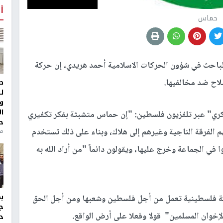
أ
حماس
باحث في شؤون الحركات الاسلامية أحمد هريدي، إن حركة
اح ضد مخالفيها.
ط
ل
و
ا
ي" عبر تلفزيون فلسطين: "إن حماس متشبثة بفكر تكفيري
ح
م الفرقة الناجية وغيرهم إلى هلاك، وبناء على ذلك تستخدم
من
ي الجماعة وخرج عليها، ويقولون دائماً "من أراد الله به
كة فلسطينية تعمل من أجل فلسطين وشعبها ومن أجل الحق
ج
لإخوان المسلمين" قولا وفعلا على أرض الواقع.
د