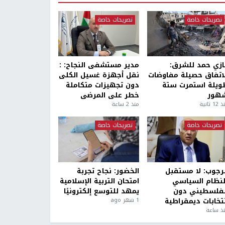
تصريحات خاصة
تصريحات خاصة
ازي حمد للشرق:
مدير مستشفى النجاح: :
لاتفاق حصيلة مفاوضات
نقل أجهزة غسيل الكلى
ويلة استمرت ستة
دون تجهيزات متكاملة
هور
خطر على المرضى
1 ثانية
منذ 2 ساعة
تصريحات خاصة
تصريحات خاصة
لرجوب: لا مستقبل
الخضور: نجاح تجربة
لنظام السياسي
امتحان التربية الإسلامية
لفلسطيني دون
يمهد للتوسع إلكترونيًا
نتخابات ديمقراطية
1 شهر ago
ذ ساعة