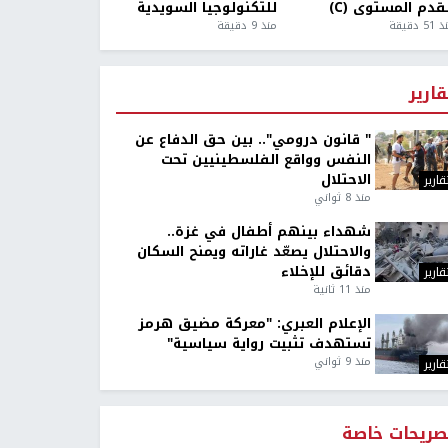
قدم المستوى (C)
للتكنولوجيا السويدية
5 دقيقة
منذ 9 دقيقة
قارير
" قانون درومي".. بين حق الدفاع عن
النفس وواقع الفلسطينيين تحت
الاحتلال
قارير
منذ 8 ثواني
شهداء بينهم أطفال في غزة..
والاحتلال يصعّد غاراته ويمنح السكان
دقائق للإخلاء
قارير
منذ 11 ثانية
الإعلام العبري: "معركة مضيق هرمز
تستهدف تثبيت رواية سياسية"
منذ 9 ثواني
قارير
صريحات خاصة