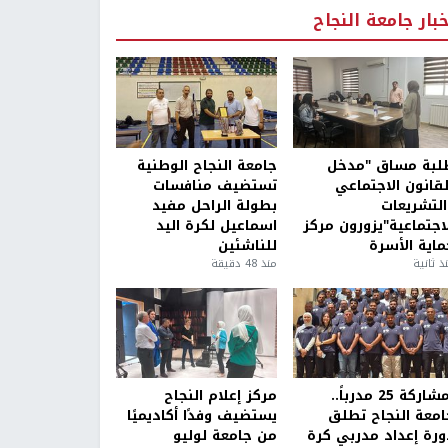
خبار جامعة النجاح
لبة مساق "مدخل
جامعة النجاح الوطنية
لقانون الاجتماعي
تستضيف منافسات
التشريعات
بطولة الراحل مفيد
لاجتماعية"يزورون مركز
اسماعيل لكرة اليد
ماية الأسرة
للناشئين
ذ ثانية
منذ 48 دقيقة
بمشاركة 25 مدرباً..
مركز إعلام النجاح
امعة النجاح تطلق
يستضيف وفدًا أكاديميًا
ورة إعداد مدربي كرة
من جامعة لوليو