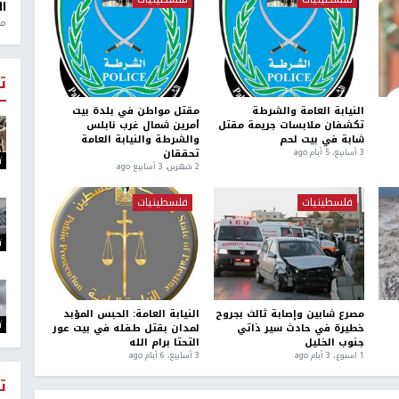
ال
منذ 1
ت
النيابة العامة والشرطة
مقتل مواطن في بلدة بيت
تكشفان ملابسات جريمة مقتل
أمرين شمال غرب نابلس
شابة في بيت لحم
والشرطة والنيابة العامة
تحققان
3 أسابيع، 5 أيام ago
ت
2 شهرين، 3 أسابيع ago
فلسطينيات
فلسطينيات
ت
مصرع شابين وإصابة ثالث بجروح
النيابة العامة: الحبس المؤبد
ت
خطيرة في حادث سير ذاتي
لمدان بقتل طفله في بيت عور
جنوب الخليل
التحتا برام الله
1 اسبوع.، 3 أيام ago
3 أسابيع، 6 أيام ago
ت