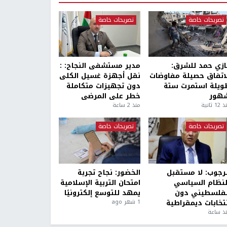
تصريحات خاصة
تصريحات خاصة
ازي حمد للشرق:
مدير مستشفى النجاح: :
لاتفاق حصيلة مفاوضات
نقل أجهزة غسيل الكلى
ويلة استمرت ستة
دون تجهيزات متكاملة
هور
خطر على المرضى
1 ثانية
منذ 2 ساعة
تصريحات خاصة
تصريحات خاصة
لرجوب: لا مستقبل
الخضور: نجاح تجربة
لنظام السياسي
امتحان التربية الإسلامية
لفلسطيني دون
يمهد للتوسع إلكترونيًا
نتخابات ديمقراطية
1 شهر ago
ذ ساعة