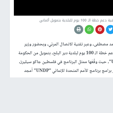
د مصطفى، وعبر تقنية الاتصال المرئي، وبحضور وزير
الحكم المحلي سامي حجاوي، جرى توقيع اتفاقية دعم خطة الـ 100 يوم لبلدية دير البلح، بتمويل من الحكومة
الألمانية عبر برنامج الأمم المتحدة الإنمائي "UNDP"، حيث وقَّعَها ممثل البرنامج في فلسطين جاكو سيليرز،
ورئيس بلدية دير البلح خليل أبو سمرة، بحضور مدير برامج برنامج الأمم المتحدة الإنمائي "UNDP" أمجد
وتبلغ قيمة الاتفاقية 2.5 مليون دولار، وتهدف إلى دعم تنفيذ خطة البلدية للتعافي خلال 100 يوم، عبر تمكينها
لأساسية، من خلال حزمة تدخلات تشمل إعادة تأهيل البنية