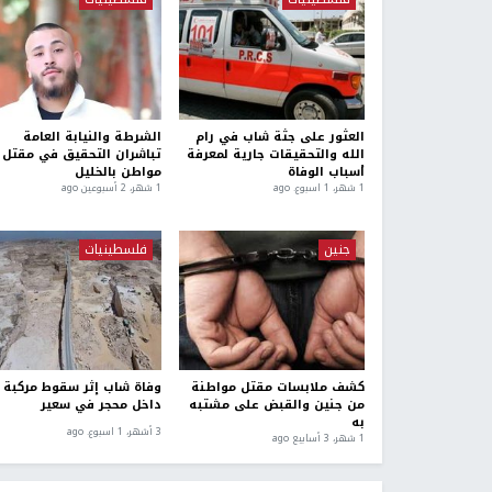
العثور على جثة شاب في رام
الشرطة والنيابة العامة
الله والتحقيقات جارية لمعرفة
تباشران التحقيق في مقتل
أسباب الوفاة
مواطن بالخليل
1 شهر، 1 اسبوع. ago
1 شهر، 2 أسبوعين ago
جنين
فلسطينيات
كشف ملابسات مقتل مواطنة
وفاة شاب إثر سقوط مركبة
من جنين والقبض على مشتبه
داخل محجر في سعير
به
3 أشهر، 1 اسبوع. ago
1 شهر، 3 أسابيع ago