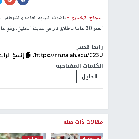
النجاح الإخباري -
باشرت النيابة العامة والشرطة، ا
العمر 20 عاما بإطلاق نار في مدينة الخليل، وفق ما أفاد به الناطق الإعلامي باسم الشرطة العميد لؤي ارزيقات.
رابط قصير
https://nn.najah.edu/C23U/
إنسخ الراب
الكلمات المفتاحية
الخليل
مقالات ذات صلة
فلسطينيات
فلسطينيات