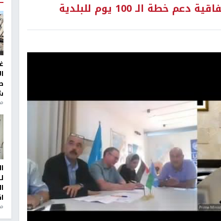
بلدية دير البلح و"UNDP" توقعان اتفاقية دعم خطة الـ 100 يوم للبلدية
غ
ا
ط
ش
منذ 2
ا
ل
ا
ا
من