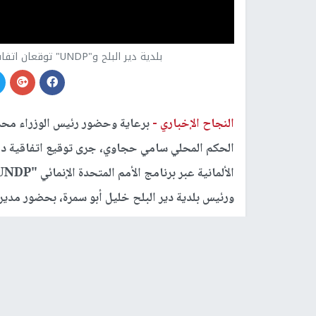
بلدية دير البلح و"UNDP" توقعان اتفاقية دعم خطة الـ 100 يوم للبلدية بتمويل ألماني
النجاح الإخباري -
برعاية وحضور رئيس الوزراء محم
الشوا.
من قيادة جهود التعافي المبكر واستعادة الخدمات ا