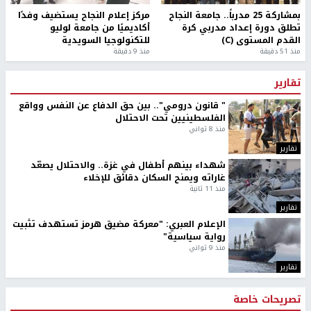
بمشاركة 25 مدرباً.. جامعة النجاح
مركز إعلام النجاح يستضيف وفدًا
تطلق دورة إعداد مدربي كرة
أكاديميًا من جامعة لوليو
القدم المستوى (C)
للتكنولوجيا السويدية
منذ 51 دقيقة
منذ 9 دقيقة
تقارير
" قانون درومي".. بين حق الدفاع عن النفس وواقع
الفلسطينيين تحت الاحتلال
منذ 8 ثواني
تقارير
شهداء بينهم أطفال في غزة.. والاحتلال يصعّد
غاراته ويمنح السكان دقائق للإخلاء
منذ 11 ثانية
تقارير
الإعلام العبري: "معركة مضيق هرمز تستهدف تثبيت
رواية سياسية"
منذ 9 ثواني
تقارير
تصريحات خاصة