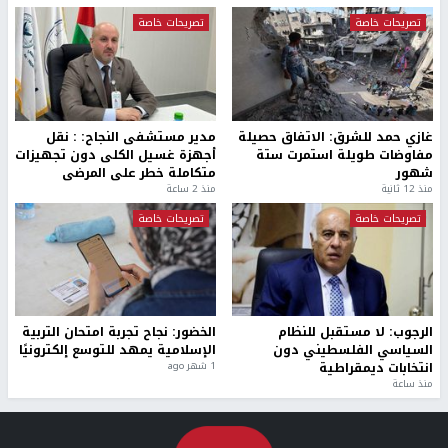
تصريحات خاصة
تصريحات خاصة
غازي حمد للشرق: الاتفاق حصيلة
مدير مستشفى النجاح: : نقل
مفاوضات طويلة استمرت ستة
أجهزة غسيل الكلى دون تجهيزات
شهور
متكاملة خطر على المرضى
منذ 12 ثانية
منذ 2 ساعة
تصريحات خاصة
تصريحات خاصة
الرجوب: لا مستقبل للنظام
الخضور: نجاح تجربة امتحان التربية
السياسي الفلسطيني دون
الإسلامية يمهد للتوسع إلكترونيًا
انتخابات ديمقراطية
1 شهر ago
منذ ساعة