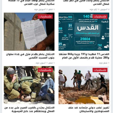
الاحتلال يخطر بإخلاء منازل في كفر عقب
الاحتلال يخطر بوقف البناء في 13 منشأة
شمال القدس
سكنية شمال غرب القدس
2 أسبوعين، 5 أيام ago
1 شهر، 2 أسبوعين ago
فلسطينيات
فلسطينيات
القدس:11 شهيدا و191 جريحا و866 معتقلا
الاحتلال يخطر بهدم منزل في بلدة سلوان
و288 عملية هدم بالنصف الأول من العام
جنوب المسجد الأقصى
1 شهر ago
1 شهر، 1 اسبوع. ago
فلسطينيات
فلسطينيات
تقرير: غضب دولي متصاعد ضد عنف
الاحتلال يعتدي بالضرب المبرح على عدد من
المستوطنين والاستيطان
العمال ويعتقلهم عند حاجز العيسوية