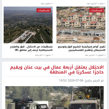
1 شهر، 3 أسابيع ago
2 شهرين ago
فلسطينيات
فلسطينيات
تقرير: أوامر إسرائيلية لتشريع البؤر وتوسيع
بتسهيلات من الاحتلال.. البؤر والمزارع
الاستيطان وتهجير الفلسطينيين
الاستيطانية تزحف إلى مناطق (B)
2 شهرين، 3 أسابيع ago
1 اسبوع.، 4 أيام ago
الاحتلال يعتقل أربعة عمال في بيت عنان ويقيم
حاجزًا عسكريًا في المنطقة
تم النشر بتاريخ:
2026-07-06 16:53