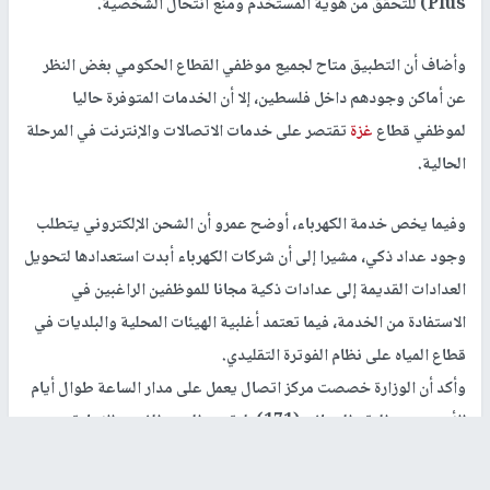
Plus) للتحقق من هوية المستخدم ومنع انتحال الشخصية.
وأضاف أن التطبيق متاح لجميع موظفي القطاع الحكومي بغض النظر
عن أماكن وجودهم داخل فلسطين، إلا أن الخدمات المتوفرة حاليا
لموظفي قطاع
غزة
تقتصر على خدمات الاتصالات والإنترنت في المرحلة
الحالية.
وفيما يخص خدمة الكهرباء، أوضح عمرو أن الشحن الإلكتروني يتطلب
وجود عداد ذكي، مشيرا إلى أن شركات الكهرباء أبدت استعدادها لتحويل
العدادات القديمة إلى عدادات ذكية مجانا للموظفين الراغبين في
الاستفادة من الخدمة، فيما تعتمد أغلبية الهيئات المحلية والبلديات في
قطاع المياه على نظام الفوترة التقليدي.
وأكد أن الوزارة خصصت مركز اتصال يعمل على مدار الساعة طوال أيام
الأسبوع عبر الرقم المجاني (171)، لتقديم الدعم الفني والإجابة عن
استفسارات الموظفين خلال المرحلة التجريبية، داعياً الموظفين
المستفيدين إلى التواصل مع المركز عند الحاجة.