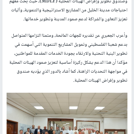
وصندوق تطوير وإقراض الهيئات المحلية (MDLF)، حيث بحث معهم
احتياجات مدينة الخليل من المشاريع الاستراتيجية والتنموية، وآليات
تعزيز التعاون والشراكة لدعم صمود المدينة وتطوير خدماتها.
وأعرب الجعبري عن تقديره للجهات المانحة، ومثمنا التزامها المتواصل
بدعم شعبنا الفلسطيني وتمويل المشاريع التنموية التي أسهمت في
تطوير البنية التحتية والارتقاء بجودة الخدمات المقدمة للمواطنين،
مؤكدا أن هذا الدعم يشكل ركيزة أساسية لتعزيز صمود الهيئات المحلية
في مواجهة التحديات الراهنة، كما أشاد بالدور الذي يؤديه صندوق
تطوير وإقراض الهيئات المحلية.