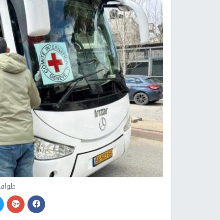
طواقم