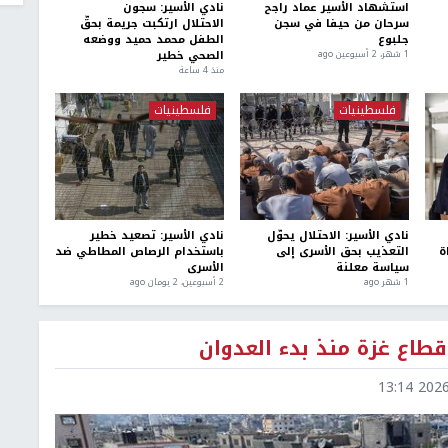
استشهاد الأسير عماد راجح
نادي الأسير: سجون
سرحان من حيفا في سجن
الاحتلال ارتكبت جريمة بحقّ
جلبوع
الطفل محمد حميد ووضعه
الصحي خطير
1 شهر، 2 أسبوعين ago
منذ 4 ساعة
فلسطينيات
فلسطينيات
نادي الأسير: الاحتلال يحوّل
نادي الأسير: تصعيد خطير
ة
التعذيب بحق الأسرى إلى
باستخدام الرصاص المطاطي ضد
سياسة معلنة
الأسرى
1 شهر ago
2 أسبوعين، 2 يومان ago
2026-0