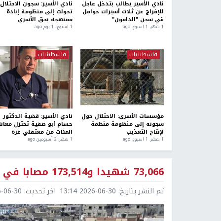
نادي الأسير يطالب بتدخل عاجل
نادي الأسير: سجون الاحتلال
للإفراج عن ثلاث أسيرات حوامل
تحولت إلى منظومة إبادة
في سجن "الدامون"
ممنهجة بحق الأسرى
1 شهر، 1 اسبوع. ago
1 اسبوع.، 1 يوم ago
فلسطينيات
فلسطينيات
مؤسسات الأسرى: الاحتلال حول
نادي الأسير: قضية الدكتور
سجونه إلى منظومة منظمة
حسام أبو صفية تختزل معانا
لإنتاج التعذيب
المئات من معتقلي غزة
1 شهر، 1 اسبوع. ago
1 شهر، 2 أسبوعين ago
73,066 شهيدا و173,514 مصابا في قطاع غزة منذ بدء العدوان
تم النشر بتاريخ:
2026-06-30 13:14
اخر تحديث:
6-30 13:14