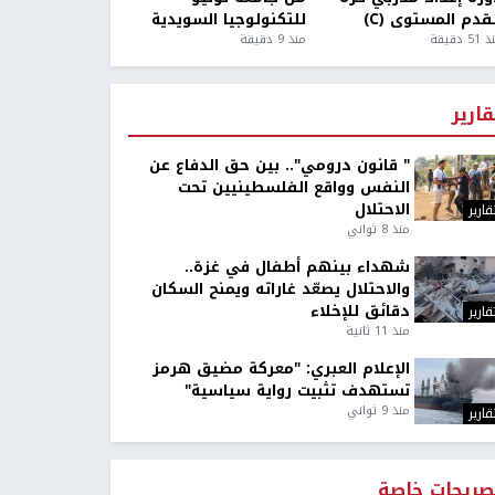
قدم المستوى (C)
للتكنولوجيا السويدية
5 دقيقة
منذ 9 دقيقة
قارير
" قانون درومي".. بين حق الدفاع عن
النفس وواقع الفلسطينيين تحت
الاحتلال
قارير
منذ 8 ثواني
شهداء بينهم أطفال في غزة..
والاحتلال يصعّد غاراته ويمنح السكان
دقائق للإخلاء
قارير
منذ 11 ثانية
الإعلام العبري: "معركة مضيق هرمز
تستهدف تثبيت رواية سياسية"
منذ 9 ثواني
قارير
صريحات خاصة