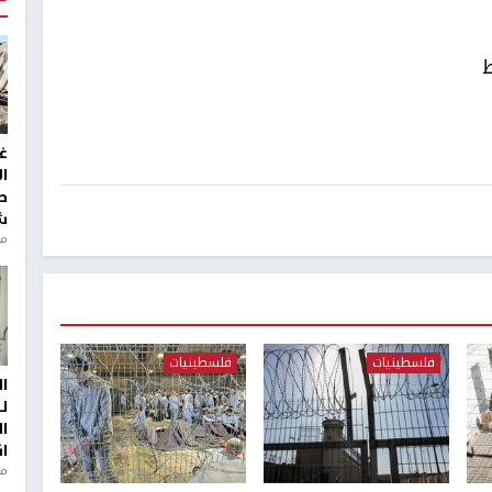
ط
غ
ا
ط
ش
منذ 2
فلسطينيات
فلسطينيات
ا
ل
ا
ا
من