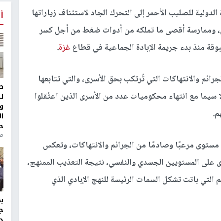
 الدولية للصليب الأحمر إلى التحرك الجاد لاستئناف زياراتها
أ
ي، وممارسة أقصى ما تملكه من أدوات ضغط من أجل كسر
قة منذ بدء جريمة الإبادة الجماعية في قطاع
غزة
.
رائم والانتهاكات التي تُرتكب بحق الأسرى، والتي تتابعها
ط
 سيما مع انتهاء محكوميات عدد من الأسرى الذين اعتُقلوا
ل
و
م.
ا
ح
من
 مستوى مرعبًا وصادمًا من الجرائم والانتهاكات، وتعكس
 على المستويين الجسدي والنفسي، نتيجة التعذيب الممنهج،
 التي باتت تشكل السمات الرئيسة للنهج الإبادي الذي
ج
د