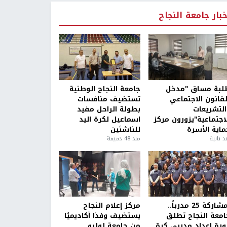
خبار جامعة النجاح
لبة مساق "مدخل
جامعة النجاح الوطنية
لقانون الاجتماعي
تستضيف منافسات
التشريعات
بطولة الراحل مفيد
لاجتماعية"يزورون مركز
اسماعيل لكرة اليد
ماية الأسرة
للناشئين
ذ ثانية
منذ 48 دقيقة
بمشاركة 25 مدرباً..
مركز إعلام النجاح
امعة النجاح تطلق
يستضيف وفدًا أكاديميًا
ورة إعداد مدربي كرة
من جامعة لوليو