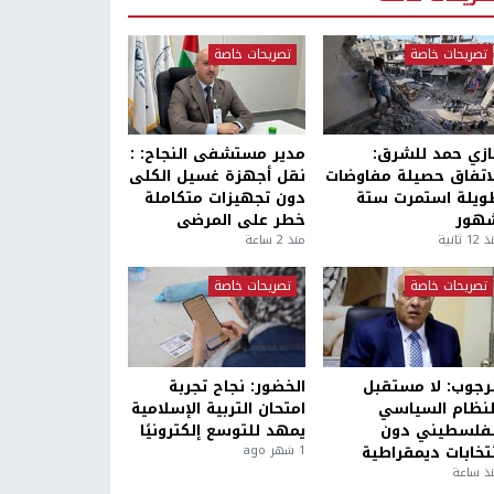
تصريحات خاصة
تصريحات خاصة
ازي حمد للشرق:
مدير مستشفى النجاح: :
لاتفاق حصيلة مفاوضات
نقل أجهزة غسيل الكلى
ويلة استمرت ستة
دون تجهيزات متكاملة
هور
خطر على المرضى
1 ثانية
منذ 2 ساعة
تصريحات خاصة
تصريحات خاصة
لرجوب: لا مستقبل
الخضور: نجاح تجربة
لنظام السياسي
امتحان التربية الإسلامية
لفلسطيني دون
يمهد للتوسع إلكترونيًا
نتخابات ديمقراطية
1 شهر ago
ذ ساعة