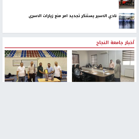
نادي الاسير يستنكر تجديد امر منع زيارات الاسرى
أخبار جامعة النجاح
طلبة مساق "مدخل للقانون
جامعة النجاح الوطنية تستضيف
الاجتماعي والتشريعات
منافسات بطولة الراحل مفيد
الاجتماعية"يزورون مركز حماية
اسماعيل لكرة اليد للناشئين
الأسرة
منذ 48 دقيقة
منذ 5 ثواني