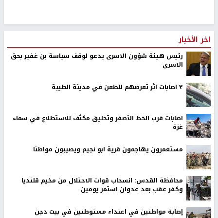
اخر الأخبار
رئيس هيئة شؤون الاسرى يدعو لوقف سياسة بن غفير بحق
الاسرى
٣ اصابات اثر تعرضهم للطعن في مدينة الطيبة
اصابات قرب الخط الأصفر وتحليق مكثف للاستطلاع في سماء
غزة
مستعمرون يهاجمون قرية ابو نجيم ويصيبون مواطنا
محافظة القدس: انسحاب قوات الاحتلال من مخيم قلنديا
وكفر عقب بعد عدوان استمر يومين
إصابة مواطنين في اعتداء مستوطنين في بيت دجن