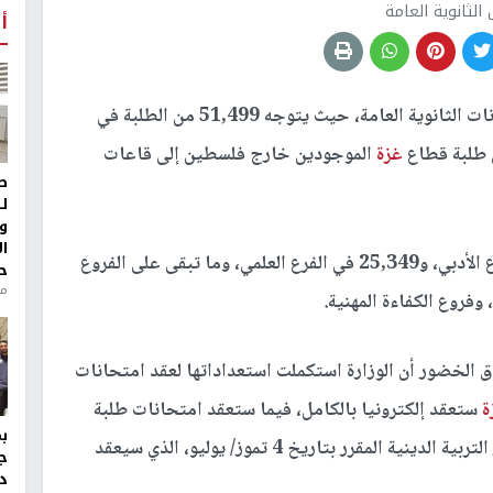
 الثانوية العامة
أ
تنطلق غدا السبت امتحانات الثانوية العامة، حيث يتوجه 51,499 من الطلبة في
غزة
الموجودين خارج فلسطين إلى قاعات
ط
ل
و
ا
ويتوزع الطلبة على الفروع كالآتي: 55,751 في الفرع الأدبي، و25,349 في الفرع العلمي، وما تبقى على الفروع
ح
منذ 
 وفروع الكفاءة المهنية.
دق الخضور أن الوزارة استكملت استعداداتها لعقد امتحانات
ة
ستعقد إلكترونيا بالكامل، فيما ستعقد امتحانات طلبة
الضفة الغربية بالطريقة الاعتيادية، باستثناء اختبار التربية الدينية المقرر بتاريخ 4 تموز/ يوليو، الذي سيعقد
ج
د