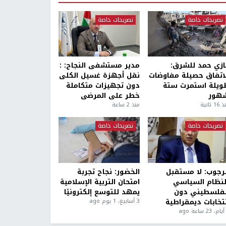
تصريحات خاصة
تصريحات خاصة
ازي حمد للشرق:
مدير مستشفى النجاح: :
لاتفاق حصيلة مفاوضات
نقل أجهزة غسيل الكلى
ويلة استمرت ستة
دون تجهيزات متكاملة
هور
خطر على المرضى
1 ثانية
منذ 2 ساعة
تصريحات خاصة
تصريحات خاصة
لرجوب: لا مستقبل
الخضور: نجاح تجربة
لنظام السياسي
امتحان التربية الإسلامية
لفلسطيني دون
يمهد للتوسع إلكترونيًا
نتخابات ديمقراطية
3 أسابيع، 1 يوم ago