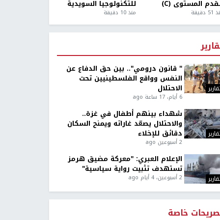
قدم المستوى (C)
للتكنولوجيا السويدية
5 دقيقة
منذ 10 دقيقة
قارير
" قانون درومي".. بين حق الدفاع عن
النفس وواقع الفلسطينيين تحت
الاحتلال
قارير
6 أيام، 17 ساعة ago
شهداء بينهم أطفال في غزة..
والاحتلال يصعّد غاراته ويمنح السكان
دقائق للإخلاء
قارير
2 أسبوعين ago
الإعلام العبري: "معركة مضيق هرمز
تستهدف تثبيت رواية سياسية"
2 أسبوعين، 4 أيام ago
قارير
صريحات خاصة