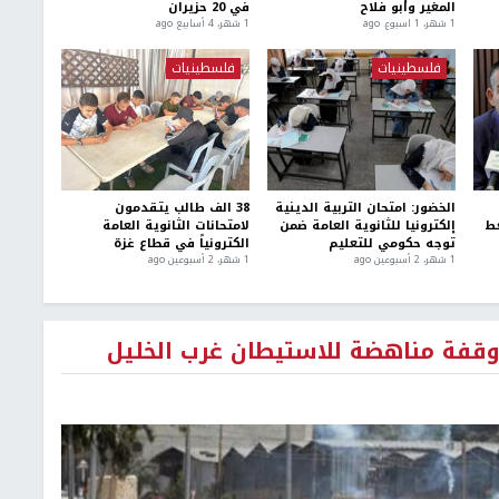
المغير وأبو فلاح
في 20 حزيران
1 شهر، 1 اسبوع. ago
1 شهر، 4 أسابيع ago
فلسطينيات
فلسطينيات
الخضور: امتحان التربية الدينية
38 الف طالب يتقدمون
غط
إلكترونيا للثانوية العامة ضمن
لامتحانات الثانوية العامة
توجه حكومي للتعليم
الكترونياً في قطاع غزة
1 شهر، 2 أسبوعين ago
1 شهر، 2 أسبوعين ago
ل وقفة مناهضة للاستيطان غرب الخليل