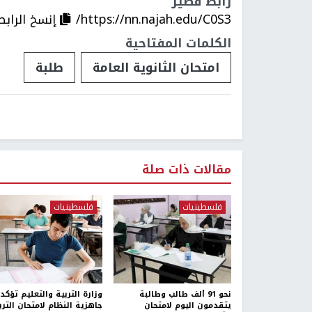
رابط قصير
https://nn.najah.edu/C0S3/
إنسخ الرابط
الكلمات المفتاحية
امتحان الثانوية العامة
طلبة
مقالات ذات صلة
فلسطينيات
فلسطينيات
نحو 91 ألف طالب وطالبة
وزارة التربية والتعليم تؤكد
يتقدمون اليوم لامتحان
جاهزية النظام لامتحان الترب