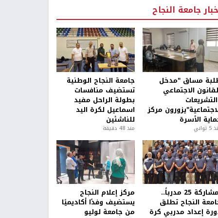
خبار جامعة النجاح
لبة مساق "مدخل
جامعة النجاح الوطنية
لقانون الاجتماعي
تستضيف منافسات
التشريعات
بطولة الراحل مفيد
لاجتماعية"يزورون مركز
اسماعيل لكرة اليد
ماية الأسرة
للناشئين
5 ثواني
منذ 48 دقيقة
بمشاركة 25 مدرباً..
مركز إعلام النجاح
امعة النجاح تطلق
يستضيف وفدًا أكاديميًا
ورة إعداد مدربي كرة
من جامعة لوليو