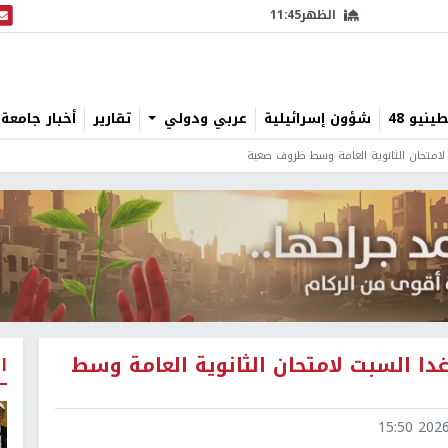
الظهر
11:45
البث
نيو 48
شؤون إسرائيلية
عربي ودولي
تقارير
أخبار جامعة 
ن غدا السبت لامتحان الثانوية العامة وسط
ا
2026-0