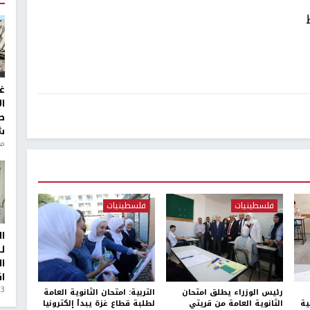
غ
ا
ط
ش
منذ 6
فلسطينيات
فلسطينيات
ا
ل
ا
ا
3 أيام، 23 ساعة ago
رئيس الوزراء يطلق امتحان
التربية: امتحان الثانوية العامة
ية
الثانوية العامة من قريتي
لطلبة قطاع غزة يبدأ إلكترونيا