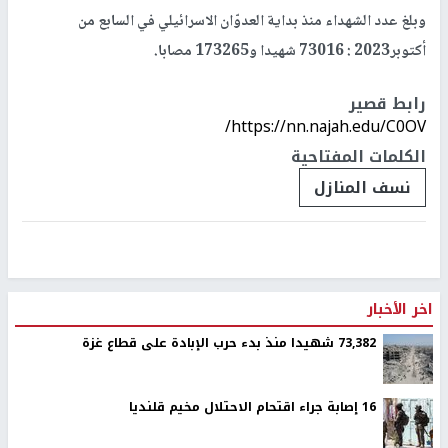
وبلغ عدد الشهداء منذ بداية العدوّان الاسرائيلي في السابع من
أكتوبر2023 : 73016 شهيدا و173265 مصابا.
رابط قصير
https://nn.najah.edu/C0OV/
الكلمات المفتاحية
نسف المنازل
اخر الأخبار
73,382 شهيدا منذ بدء حرب الإبادة على قطاع غزة
16 إصابة جراء اقتحام الاحتلال مخيم قلنديا