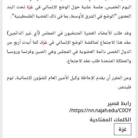
اليوم الخميس، جلسة علنية حول الوضع الإنساني في
غزة
تحت البند
المعنون "الوضع في الشرق الأوسط، بما في ذلك القضية الفلسطينية".
وقد طلب الأعضاء العشرة المنتخبون في المجلس (أي غير الدائمين)
عقد هذا الاجتماع لمناقشة الوضع الإنساني في
غزة
، كما أيدت أربع من
الدول الخمس دائمة العضوية في المجلس وهي الصين وفرنسا وروسيا
والمملكة المتحدة طلب عقد الاجتماع.
ومن المقرر أن يقدم الإحاطة وكيل الأمين العام للشؤون الإنسانية، توم
فليتشر.
رابط قصير
https://nn.najah.edu/C0OY/
الكلمات المفتاحية
غزة