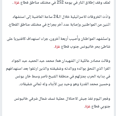
لملف وقف إطلاق النار في يومه 252 في مختلف مناطق قطاع
غزة
.
وادّت الخروقات الاسرائيلية خلال الـ24 ساعة الماضية إلى استشهاد
اثنين من المواطنين وإصابة عدد آخر بجراح في مختلف مناطق القطاع.
واستُشهد المواطنان وأُصيب أربعة آخرون، جراء استهداف كافتيريا على
شاطئ بحر خانيونس جنوب قطاع
غزة
.
وقالت مصادر عائلية ان الشهيدان هما: محمد عبد الحميد عبد الجواد
الفرا الذي التحق بوالده ووالدته وشقيقته والذين ارتقوا بعد استهدافهم
في بدايه الحرب بمنزلهم في منطقة الشيخ ناصر وسط خان يونس
وحسين محمد القدرة وهو وحيد بين الأبناء وله ثماني شقيقات.
وفجر اليوم نفذ جيش الاحتلال عملية نسف شمال شرقي خانيونس
جنوبي قطاع
غزة
.