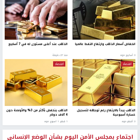
انخفاض أسعار الذهب وارتفاع النفط عالميا
الذهب عند أعلى مستوى له في 7 أسابيع
3 أسابيع ago
منذ 27 دقيقة
اقتصاد
اقتصاد
الذهب يبدأ بالارتفاع رغم توجهه لتسجيل
الذهب ينخفض بأكثر من 3% والأونصة دون
خسارة أسبوعية
4 آلاف دولار
3 أشهر ago
1 شهر، 1 اسبوع. ago
اجتماع بمجلس الأمن اليوم بشأن الوضع الإنساني