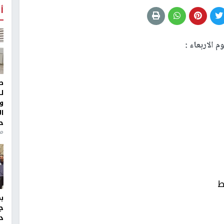
أ
 الاربعاء :
ط
ل
و
ا
ح
من
ط
ج
د