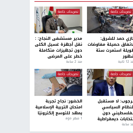
تصريحات خاصة
تصريحات خاصة
ازي حمد للشرق:
مدير مستشفى النجاح: :
لاتفاق حصيلة مفاوضات
نقل أجهزة غسيل الكلى
ويلة استمرت ستة
دون تجهيزات متكاملة
هور
خطر على المرضى
1 ثانية
منذ 2 ساعة
تصريحات خاصة
تصريحات خاصة
لرجوب: لا مستقبل
الخضور: نجاح تجربة
لنظام السياسي
امتحان التربية الإسلامية
لفلسطيني دون
يمهد للتوسع إلكترونيًا
نتخابات ديمقراطية
1 شهر ago
ذ ساعة