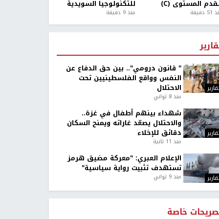
قدم المستوى (C)
للتكنولوجيا السويدية
5 دقيقة
منذ 9 دقيقة
قارير
" قانون درومي".. بين حق الدفاع عن
النفس وواقع الفلسطينيين تحت
الاحتلال
قارير
منذ 8 ثواني
شهداء بينهم أطفال في غزة..
والاحتلال يصعّد غاراته ويمنح السكان
دقائق للإخلاء
قارير
منذ 11 ثانية
الإعلام العبري: "معركة مضيق هرمز
تستهدف تثبيت رواية سياسية"
منذ 9 ثواني
قارير
صريحات خاصة