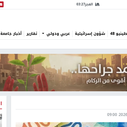
الفجر
03:27
البث
نيو 48
شؤون إسرائيلية
عربي ودولي
تقارير
أخبار جامعة 
ا
2026-0