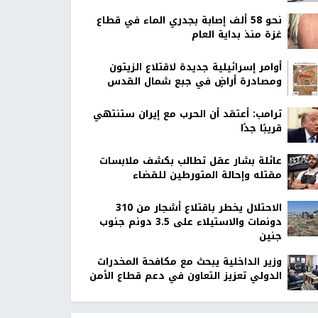
نحو 58 ألف إصابة بجدري الماء في قطاع
غزة منذ بداية العام
أوامر إسرائيلية جديدة لاقتلاع الزيتون
ومصادرة أراضٍ في جبع شمال القدس
ترامب: أعتقد أن الحرب مع إيران ستنتهي
قريبًا جدًا
عائلة بشار عقل تطالب بكشف ملابسات
مقتله وإحالة المتورطين للقضاء
الاحتلال يخطر باقتلاع أشجار من 310
دونمات والاستيلاء على 3.5 دونم جنوب
جنين
وزير الداخلية يبحث مع مكافحة المخدرات
الدولي تعزيز التعاون في دعم قطاع الأمن