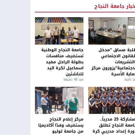
خبار جامعة النجاح
لبة مساق "مدخل
جامعة النجاح الوطنية
لقانون الاجتماعي
تستضيف منافسات
التشريعات
بطولة الراحل مفيد
لاجتماعية"يزورون مركز
اسماعيل لكرة اليد
ماية الأسرة
للناشئين
ذ ثانية
منذ 48 دقيقة
بمشاركة 25 مدرباً..
مركز إعلام النجاح
امعة النجاح تطلق
يستضيف وفدًا أكاديميًا
ورة إعداد مدربي كرة
من جامعة لوليو