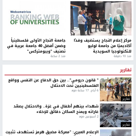
مركز إعلام النجاح يستضيف وفدًا
جامعة النجاح الأولى فلسطينياً
أكاديميًا من جامعة لوليو
وضمن أفضل 40 جامعة عربية في
للتكنولوجيا السويدية
تصنيف "ويبومتركس"
منذ 10 دقيقة
منذ 2 ساعة
تقارير
" قانون درومي".. بين حق الدفاع عن النفس وواقع
الفلسطينيين تحت الاحتلال
6 أيام، 17 ساعة ago
تقارير
شهداء بينهم أطفال في غزة.. والاحتلال يصعّد
غاراته ويمنح السكان دقائق للإخلاء
2 أسبوعين ago
تقارير
الإعلام العبري: "معركة مضيق هرمز تستهدف تثبيت