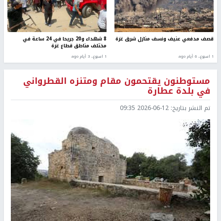
قصف مدفعي عنيف ونسف منازل شرق غزة
8 شهداء و20 جريحا في 24 ساعة في
مختلف مناطق قطاع غزة
1 اسبوع.، 6 أيام ago
1 اسبوع.، 3 أيام ago
مستوطنون يقتحمون مقام ومتنزه القطرواني
في بلدة عطارة
تم النشر بتاريخ:
2026-06-12 09:35