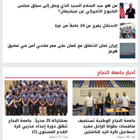
من هو عبد السلام السيد الذي وصل إلى سباق مجلس
الشيوخ الأميركي عن ميشيغان؟
الاحتلال يفرج عن 24 عاملاً من غزة
إيران تعلن الاتفاق مع عُمان على ممر ملاحي آمن في مضيق
هرمز
أخبار جامعة النجاح
جامعة النجاح الوطنية تستضيف
بمشاركة 25 مدرباً.. جامعة النجاح
منافسات بطولة الراحل مفيد
تطلق دورة إعداد مدربي كرة
اسماعيل لكرة اليد للناشئين
القدم المستوى (C)
منذ 48 دقيقة
منذ 51 دقيقة