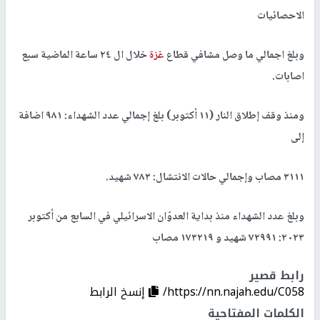
الاحصائيات
وبلغ اجمالي ما وصل مشافي قطاع
غزة
خلال ال ٢٤ ساعة الماضية سبع
اصابات.
ومنذ وقف إطلاق النار (١١ أكتوبر) بلغ إجمالي عدد الشهداء: ٩٨١ اضافة
إلى
٣١١١ مصاب وإجمالي حالات الانتشال: ٧٨٣ شهيد.
وبلغ عدد الشهداء منذ بداية العدوّان الاسرائيلي في السابع من أكتوبر
٢٠٢٣: ٧٢٩٩١ شهيد و ١٧٣٢١٩ مصاب
رابط قصير
https://nn.najah.edu/C058/
إنسخ الرابط
الكلمات المفتاحية