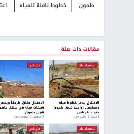
طمون
خطوط ناقلة للمياه
اعت
مقالات ذات صلة
فلسطينيات
طوباس
الاحتلال يدمر خطوط مياه
الاحتلال يغلق طريقاً ويدمر
ومحاصيل زراعية شرق طمون
شبكات مياه في سهل عاط
جنوب طوباس
شرق طمون
1 شهر، 3 أسابيع ago
2 شهرين، 2 أسبوعين ago
فلسطينيات
طوباس