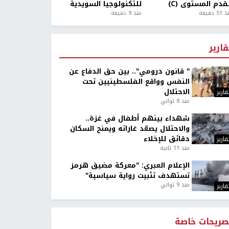
قدم المستوى (C)
للتكنولوجيا السويدية
5 دقيقة
منذ 9 دقيقة
قارير
" قانون درومي".. بين حق الدفاع عن
النفس وواقع الفلسطينيين تحت
الاحتلال
قارير
منذ 8 ثواني
شهداء بينهم أطفال في غزة..
والاحتلال يصعّد غاراته ويمنح السكان
دقائق للإخلاء
قارير
منذ 11 ثانية
الإعلام العبري: "معركة مضيق هرمز
تستهدف تثبيت رواية سياسية"
منذ 9 ثواني
قارير
صريحات خاصة