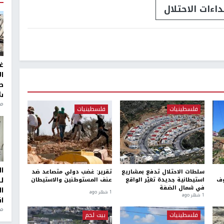
داءات الاحتلال
غ
ا
ط
ش
منذ 2
فلسطينيات
فلسطينيات
ا
سلطات الاحتلال تدفع بمشاريع
تقرير: غضب دولي متصاعد ضد
ل
وف
استيطانية جديدة تغيّر الواقع
عنف المستوطنين والاستيطان
في شمال الضفة
ا
1 شهر ago
1 شهر ago
ا
من
فلسطينيات
بيت لحم