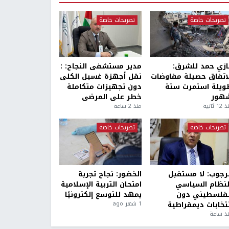
تصريحات خاصة
تصريحات خاصة
ازي حمد للشرق:
مدير مستشفى النجاح: :
لاتفاق حصيلة مفاوضات
نقل أجهزة غسيل الكلى
ويلة استمرت ستة
دون تجهيزات متكاملة
هور
خطر على المرضى
1 ثانية
منذ 2 ساعة
تصريحات خاصة
تصريحات خاصة
لرجوب: لا مستقبل
الخضور: نجاح تجربة
لنظام السياسي
امتحان التربية الإسلامية
لفلسطيني دون
يمهد للتوسع إلكترونيًا
نتخابات ديمقراطية
1 شهر ago
ذ ساعة