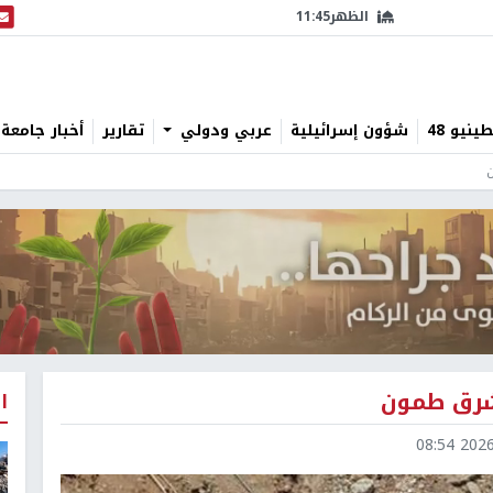
الظهر
11:45
البث
نيو 48
شؤون إسرائيلية
عربي ودولي
تقارير
أخبار جامعة 
ن
 شرق طمون
ا
2026-0