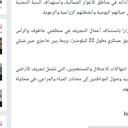
اته في مناطق الأغوار الشمالية، واستهداف البنية التحتية
ال
منذ 1
حياتهم اليومية وأنشطتهم الزراعية والرعوية.
ت
ارا باستئناف أعمال التجريف في منطقتي عاطوف والرأس
الأحمر جنوب شرق طوباس، بهدف استكمال شق طريق عسكري بطول 22 كيلومترا، يربط بين حاجزي عين شبلي
ت
انتهاكات الاحتلال والمستعمرين، التي تشمل تجريف الأراضي
ت
يد وصول المواطنين إلى مصادر المياه والمراعي، في محاولة
م.
ت
ط
ت