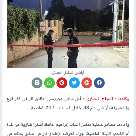
أراضي الداخل المحتل
وكالات -
النجاح الإخباري -
قُتل شابان بجريمتي إطلاق نار في كفر قرع
والمشيرفة بأراضي عام 48، خلال الساعلت الـ 24 الماضية.
وأفادت مصادر محلية بمقتل الشاب إبراهيم حافظ أشقر إغبارية من بلدة
أم الفحم، الليلة الماضية، جراء تعرضه لإطلاق نار في مخبز يملكه في