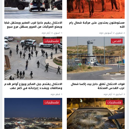
مستوطنون يعتدون على مركبة شمال رام
الاحتلال يقيم حاجزا قرب المغير ويعتقل شابا
الله
ويمنع المركبات من المرور بسهل مرج سيع
2 شهرين، 2 أسبوعين ago
1 اسبوع.، 3 أيام ago
القدس
فلسطينيات
قوات الاحتلال تغلق حاجز بيت إكسا شمال
الاحتلال يقتحم جبل المكبر ويوزع أوامر هدم
غرب القدس المحتلة
ومخالفات ويشدد إجراءاته في كفر عقب
3 أسابيع، 4 أيام ago
1 شهر ago
فلسطينيات
فلسطينيات