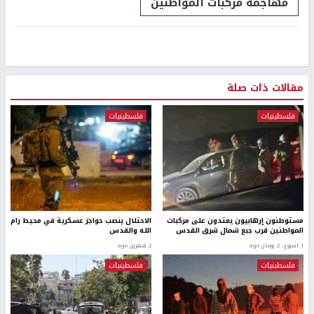
مهاجمة مركبات المواطنين
مقالات ذات صلة
فلسطينيات
فلسطينيات
مستوطنون إرهابيون يعتدون على مركبات
الاحتلال ينصب حواجز عسكرية في محيط رام
المواطنين قرب جبع شمال شرق القدس
الله والقدس
1 اسبوع.، 2 يومان ago
2 شهرين ago
فلسطينيات
فلسطينيات