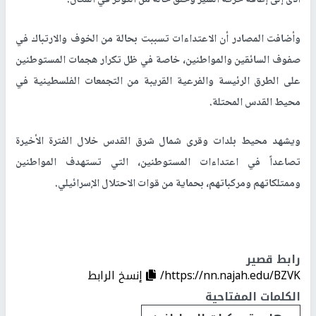
أدى إلى إعاقة حركة السير وخلق حالة من التوتر في المكان
.
وأضافت المصادر أن الاعتداءات تسببت بحالة من الخوف والارتباك في
صفوف السائقين والمواطنين، خاصة في ظل تكرار هجمات المستوطنين
على الطرق الرئيسة والفرعية القريبة من التجمعات الفلسطينية في
محيط القدس المحتلة
.
ويشهد محيط بلدات وقرى شمال شرق القدس خلال الفترة الأخيرة
تصاعداً في اعتداءات المستوطنين، التي تستهدف المواطنين
وممتلكاتهم ومركباتهم، بحماية من قوات الاحتلال الإسرائيلي
.
رابط قصير
https://nn.najah.edu/BZVK/
إنسخ الرابط
الكلمات المفتاحية