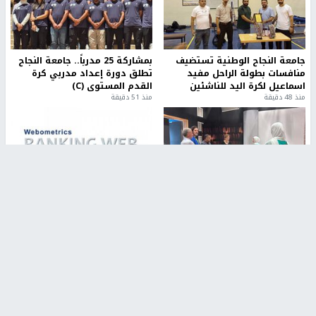
جامعة النجاح الوطنية تستضيف
بمشاركة 25 مدرباً.. جامعة النجاح
منافسات بطولة الراحل مفيد
تطلق دورة إعداد مدربي كرة
اسماعيل لكرة اليد للناشئين
القدم المستوى (C)
منذ 48 دقيقة
منذ 51 دقيقة
مركز إعلام النجاح يستضيف وفدًا
جامعة النجاح الأولى فلسطينياً
أكاديميًا من جامعة لوليو
وضمن أفضل 40 جامعة عربية في
للتكنولوجيا السويدية
تصنيف "ويبومتركس"
منذ 10 دقيقة
منذ 2 ساعة
تقارير
" قانون درومي".. بين حق الدفاع عن النفس وواقع
الفلسطينيين تحت الاحتلال
6 أيام، 17 ساعة ago