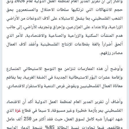
وأشار إلى أن تقرير المدير العام لمنظمة العمل الدولية لعام 2026 وثّق
حجم الانتهاكات التي ترتكبها سلطات الاحتلال والمستعمرون بحق
الشعب الفلسطيني، بما يشمل الاستيلاء على آلاف الدونمات من الأراضي
الزراعية، والاعتداء على المزارعين، وإحراق وتجريف الأراضي، إلى جانب
هدم المنشآت السكنية والزراعية والصناعية والاقتصادية، الأمر الذي
ألحق أضراراً بالغة بقطاعات الإنتاج الفلسطينية وأفقد آلاف العمال
مصادر رزقهم
.
وأوضح أن هذه الممارسات تتزامن مع التوسع الاستيطاني المتسارع
وإقامة عشرات البؤر الاستيطانية الجديدة في الضفة الغربية، بما يفاقم
معاناة العمال الفلسطينيين ويقوض فرص التنمية والاستقرار الاقتصادي
.
وأضاف أن تقرير المدير العام لمنظمة العمل الدولية أكد أن الاقتصاد
الفلسطيني يمر بأزمة خطيرة وغير مسبوقة، لا سيما في قطاع
غزة
الذي
شهد انهياراً شبه كامل لسوق العمل، حيث فقد أكثر من 250 ألف عامل
وظائفهم، فيما تجاوزت نسبة البطالة 85% نتيجة الدمار الواسع