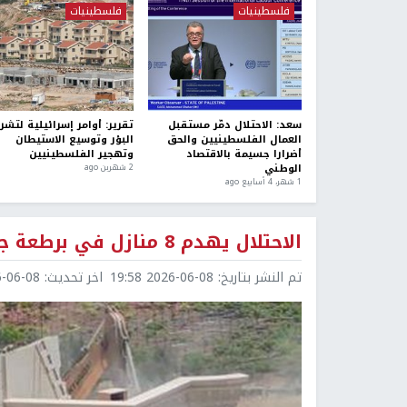
فلسطينيات
فلسطينيات
سعد: الاحتلال دمّر مستقبل
تقرير: أوامر إسرائيلية لتشر
العمال الفلسطينيين والحق
البؤر وتوسيع الاستيطان
أضرارا جسيمة بالاقتصاد
وتهجير الفلسطينيين
الوطني
2 شهرين ago
1 شهر، 4 أسابيع ago
الاحتلال يهدم 8 منازل في برطعة جنوب غرب جنين ويهدد بهدم 12 أخرى
تم النشر بتاريخ:
2026-06-08 19:58
اخر تحديث:
6-08 22:08