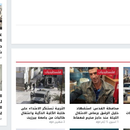
غ
ا
ط
ش
منذ 2
فلسطينيات
فلسطينيات
ا
ل
ا
محافظة القدس: استشهاد
التربية تستنكر الاعتداء على
ا
ات
خليل الرشق برصاص الاحتلال
طلبة الكلية الذكية واعتقال
الليلة عند حاجز مخيم شعفاط
طالبات من جامعة بيرزيت
من
1 اسبوع.، 5 أيام ago
2 شهرين ago