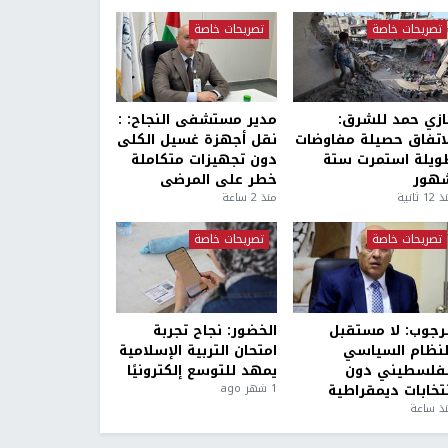
تصريحات خاصة
تصريحات خاصة
ازي حمد للشرق:
مدير مستشفى النجاح: :
لاتفاق حصيلة مفاوضات
نقل أجهزة غسيل الكلى
ويلة استمرت ستة
دون تجهيزات متكاملة
هور
خطر على المرضى
1 ثانية
منذ 2 ساعة
تصريحات خاصة
تصريحات خاصة
لرجوب: لا مستقبل
الخضور: نجاح تجربة
لنظام السياسي
امتحان التربية الإسلامية
لفلسطيني دون
يمهد للتوسع إلكترونيًا
نتخابات ديمقراطية
1 شهر ago
ذ ساعة