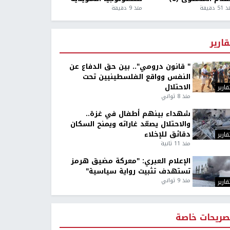
5 دقيقة
منذ 9 دقيقة
قارير
" قانون درومي".. بين حق الدفاع عن
النفس وواقع الفلسطينيين تحت
الاحتلال
قارير
منذ 8 ثواني
شهداء بينهم أطفال في غزة..
والاحتلال يصعّد غاراته ويمنح السكان
دقائق للإخلاء
قارير
منذ 11 ثانية
الإعلام العبري: "معركة مضيق هرمز
تستهدف تثبيت رواية سياسية"
منذ 9 ثواني
قارير
صريحات خاصة