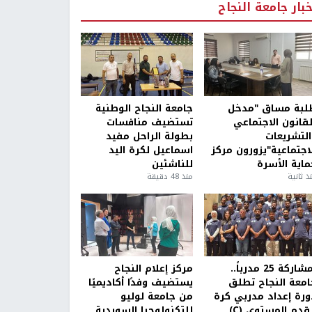
خبار جامعة النجاح
لبة مساق "مدخل
جامعة النجاح الوطنية
لقانون الاجتماعي
تستضيف منافسات
التشريعات
بطولة الراحل مفيد
لاجتماعية"يزورون مركز
اسماعيل لكرة اليد
ماية الأسرة
للناشئين
ذ ثانية
منذ 48 دقيقة
بمشاركة 25 مدرباً..
مركز إعلام النجاح
امعة النجاح تطلق
يستضيف وفدًا أكاديميًا
ورة إعداد مدربي كرة
من جامعة لوليو
قدم المستوى (C)
للتكنولوجيا السويدية