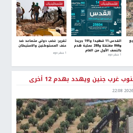
فلسطينيات
فلسطينيات
يع
القدس:11 شهيدا و191 جريحا
تقرير: غضب دولي متصاعد ضد
و866 معتقلا و288 عملية هدم
عنف المستوطنين والاستيطان
بالنصف الأول من العام
1 شهر ago
1 شهر ago
2026-0