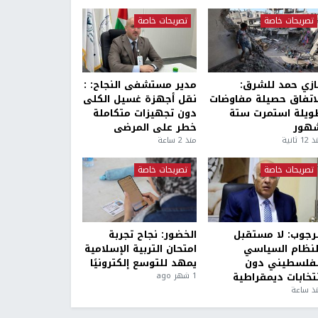
تصريحات خاصة
تصريحات خاصة
ازي حمد للشرق:
مدير مستشفى النجاح: :
لاتفاق حصيلة مفاوضات
نقل أجهزة غسيل الكلى
ويلة استمرت ستة
دون تجهيزات متكاملة
هور
خطر على المرضى
1 ثانية
منذ 2 ساعة
تصريحات خاصة
تصريحات خاصة
لرجوب: لا مستقبل
الخضور: نجاح تجربة
لنظام السياسي
امتحان التربية الإسلامية
لفلسطيني دون
يمهد للتوسع إلكترونيًا
نتخابات ديمقراطية
1 شهر ago
ذ ساعة