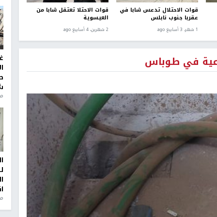
قوات الاحتلال تدعس شابا في
قوات الاحتلا تعتقل شابا من
عقربا جنوب نابلس
العيسوية
1 شهر، 3 أسابيع ago
2 شهرين، 4 أسابيع ago
غ
عية في طوباس
ا
ط
ش
منذ 2
ا
ل
ا
ا
من