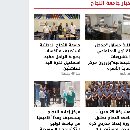
خبار جامعة النجاح
لبة مساق "مدخل
جامعة النجاح الوطنية
لقانون الاجتماعي
تستضيف منافسات
التشريعات
بطولة الراحل مفيد
لاجتماعية"يزورون مركز
اسماعيل لكرة اليد
ماية الأسرة
للناشئين
ذ ثانية
منذ 48 دقيقة
بمشاركة 25 مدرباً..
مركز إعلام النجاح
امعة النجاح تطلق
يستضيف وفدًا أكاديميًا
ورة إعداد مدربي كرة
من جامعة لوليو
قدم المستوى (C)
للتكنولوجيا السويدية