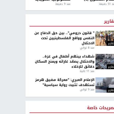
5 دقيقة
منذ 9 دقيقة
قارير
" قانون درومي".. بين حق الدفاع عن
النفس وواقع الفلسطينيين تحت
الاحتلال
قارير
منذ 8 ثواني
شهداء بينهم أطفال في غزة..
والاحتلال يصعّد غاراته ويمنح السكان
دقائق للإخلاء
قارير
منذ 11 ثانية
الإعلام العبري: "معركة مضيق هرمز
تستهدف تثبيت رواية سياسية"
منذ 9 ثواني
قارير
صريحات خاصة