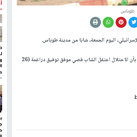
أ
طوباس
إسرائيلي، اليوم الجمعة، شابا من مدينة طوباس.
ط
ل
وأفاد مدير نادي الأسير في طوباس كمال بني عودة، بأن الاحتلال اعتقل الشاب قصي موفق توفيق دراغمة (26
و
ا
ح
من
ط
ج
د
ال