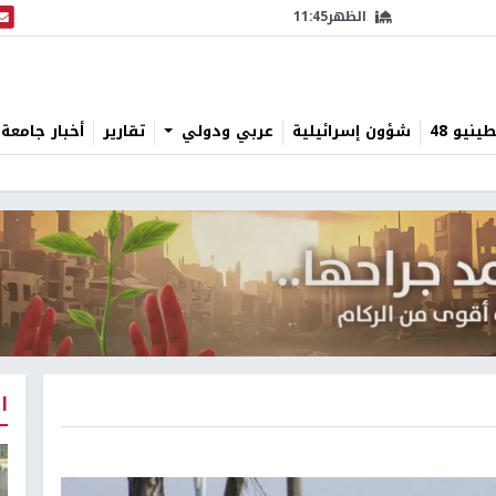
الظهر
11:45
البث
نيو 48
شؤون إسرائيلية
عربي ودولي
تقارير
أخبار جامعة 
ا