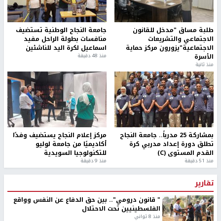
طلبة مساق "مدخل للقانون
جامعة النجاح الوطنية تستضيف
الاجتماعي والتشريعات
منافسات بطولة الراحل مفيد
الاجتماعية"يزورون مركز حماية
اسماعيل لكرة اليد للناشئين
الأسرة
منذ 48 دقيقة
منذ ثانية
بمشاركة 25 مدرباً.. جامعة النجاح
مركز إعلام النجاح يستضيف وفدًا
تطلق دورة إعداد مدربي كرة
أكاديميًا من جامعة لوليو
القدم المستوى (C)
للتكنولوجيا السويدية
منذ 51 دقيقة
منذ 9 دقيقة
تقارير
" قانون درومي".. بين حق الدفاع عن النفس وواقع
الفلسطينيين تحت الاحتلال
منذ 8 ثواني