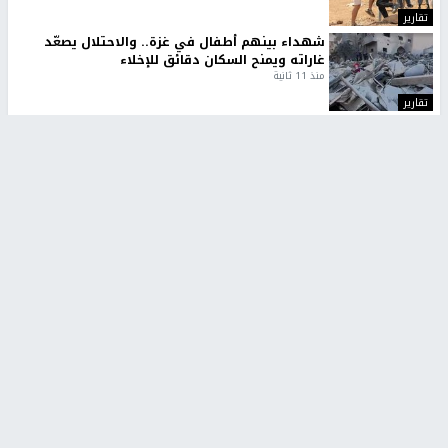
تقارير
شهداء بينهم أطفال في غزة.. والاحتلال يصعّد
غاراته ويمنح السكان دقائق للإخلاء
منذ 11 ثانية
تقارير
الإعلام العبري: "معركة مضيق هرمز تستهدف تثبيت
رواية سياسية"
منذ 9 ثواني
تقارير
تصريحات خاصة
تصريحات خاصة
تصريحات خاصة
غازي حمد للشرق: الاتفاق حصيلة
مدير مستشفى النجاح: : نقل
مفاوضات طويلة استمرت ستة
أجهزة غسيل الكلى دون تجهيزات
شهور
متكاملة خطر على المرضى
منذ 12 ثانية
منذ 2 ساعة