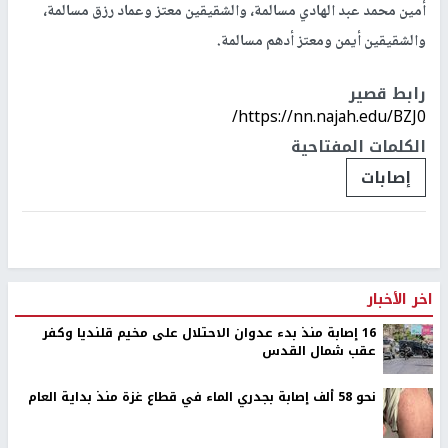
أمين محمد عبد الهادي مسالمة، والشقيقين معتز وعماد رزق مسالمة،
والشقيقين أيمن ومعتز أدهم مسالمة.
رابط قصير
https://nn.najah.edu/BZJ0/
الكلمات المفتاحية
إصابات
اخر الأخبار
16 إصابة منذ بدء عدوان الاحتلال على مخيم قلنديا وكفر
عقب شمال القدس
نحو 58 ألف إصابة بجدري الماء في قطاع غزة منذ بداية العام