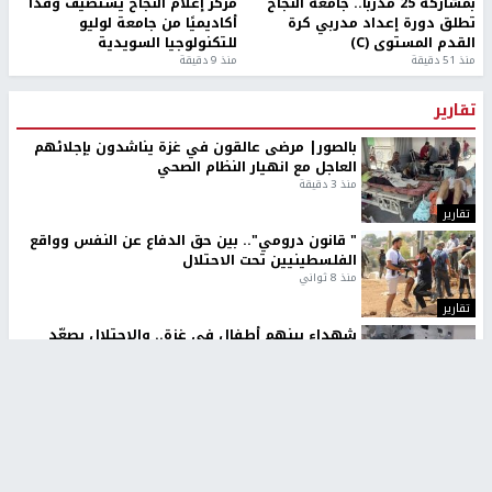
بمشاركة 25 مدرباً.. جامعة النجاح
مركز إعلام النجاح يستضيف وفدًا
تطلق دورة إعداد مدربي كرة
أكاديميًا من جامعة لوليو
القدم المستوى (C)
للتكنولوجيا السويدية
منذ 51 دقيقة
منذ 9 دقيقة
تقارير
بالصور| مرضى عالقون في غزة يناشدون بإجلائهم
العاجل مع انهيار النظام الصحي
منذ 3 دقيقة
تقارير
" قانون درومي".. بين حق الدفاع عن النفس وواقع
الفلسطينيين تحت الاحتلال
منذ 8 ثواني
تقارير
شهداء بينهم أطفال في غزة.. والاحتلال يصعّد
غاراته ويمنح السكان دقائق للإخلاء
منذ 11 ثانية
تقارير
تصريحات خاصة