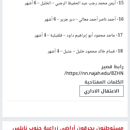
15- أيمن محمد رجب عبد الحفيظ الرجبي – الخليل – 6 أشهر
16- أحمد ناصر أحمد معالي – دير جرير – 6 أشهر
17- ماجد محمود أبو إبراهيم داود – قلقيلية – 4 أشهر
18- قسام خالد محمود خليل – عتيل – 4 أشهر
رابط قصير
https://nn.najah.edu/BZHN/
الكلمات المفتاحية
الاعتقال الاداري
مستوطنون يحرقون أراضي زراعية جنوب نابلس