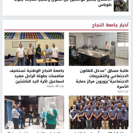
طوباس
أخبار جامعة النجاح
طلبة مساق "مدخل للقانون
جامعة النجاح الوطنية تستضيف
الاجتماعي والتشريعات
منافسات بطولة الراحل مفيد
الاجتماعية"يزورون مركز حماية
اسماعيل لكرة اليد للناشئين
الأسرة
منذ 48 دقيقة
منذ ثانية