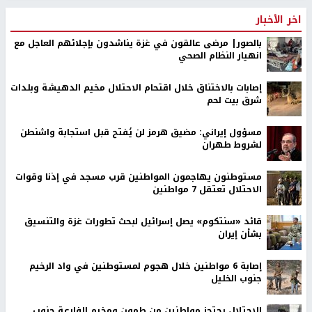
اخر الأخبار
بالصور| مرضى عالقون في غزة يناشدون بإجلائهم العاجل مع
انهيار النظام الصحي
إصابات بالاختناق خلال اقتحام الاحتلال مخيم الدهيشة وبلدات
شرق بيت لحم
مسؤول إيراني: مضيق هرمز لن يُفتح قبل استجابة واشنطن
لشروط طهران
مستوطنون يهاجمون المواطنين قرب مسجد في إذنا وقوات
الاحتلال تعتقل 7 مواطنين
قائد «سنتكوم» يصل إسرائيل لبحث تطورات غزة والتنسيق
بشأن إيران
إصابة 6 مواطنين خلال هجوم لمستوطنين في واد الرخيم
جنوب الخليل
الاحتلال يحتجز مواطنين من طمون ومخيم الفارعة جنوب