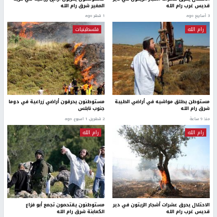
قديس غرب رام الله
المغير شرق رام الله
3 أسابيع ago
1 شهر ago
رام الله
فلسطينيات
مستوطن يطلق مواشيه في أراضي الطيبة
مستوطنون يحرقون أراضي زراعية في دوما
شرق رام الله
جنوب نابلس
منذ 9 ساعة
2 شهرين، 1 اسبوع. ago
رام الله
رام الله
الاحتلال يحرق عشرات أشجار الزيتون في دير
مستوطنون يقتحمون تجمع أبو فزاع
قديس غرب رام الله
الكعابنة شرق رام الله