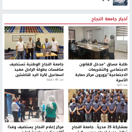
أخبار جامعة النجاح
طلبة مساق "مدخل للقانون
جامعة النجاح الوطنية تستضيف
الاجتماعي والتشريعات
منافسات بطولة الراحل مفيد
الاجتماعية"يزورون مركز حماية
اسماعيل لكرة اليد للناشئين
الأسرة
منذ 48 دقيقة
منذ ثانية
بمشاركة 25 مدرباً.. جامعة النجاح
مركز إعلام النجاح يستضيف وفدًا