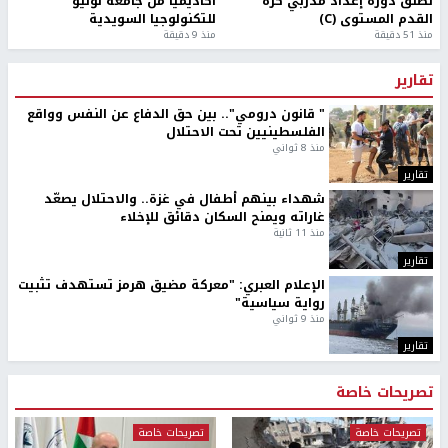
تطلق دورة إعداد مدربي كرة
أكاديميًا من جامعة لوليو
القدم المستوى (C)
للتكنولوجيا السويدية
منذ 51 دقيقة
منذ 9 دقيقة
تقارير
" قانون درومي".. بين حق الدفاع عن النفس وواقع
الفلسطينيين تحت الاحتلال
منذ 8 ثواني
تقارير
شهداء بينهم أطفال في غزة.. والاحتلال يصعّد
غاراته ويمنح السكان دقائق للإخلاء
منذ 11 ثانية
تقارير
الإعلام العبري: "معركة مضيق هرمز تستهدف تثبيت
رواية سياسية"
منذ 9 ثواني
تقارير
تصريحات خاصة
تصريحات خاصة
تصريحات خاصة