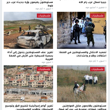
جيبيا شمال غرب رام الله
مستوطنون يقيمون بؤرة جديدة غرب دير
بلوط
2 شهرين، 3 أسابيع ago
1 اسبوع.، 5 أيام ago
فلسطينيات
فلسطينيات
تصعيد الاحتلال والمستوطنين في الضفة:
تقرير: عنف المستوطنين يتحول إلى أداة
اعتقالات وهدم واعتداءات
رسمية للسيطرة على الأرض في الضفة
الغربية
1 اسبوع.، 5 أيام ago
1 اسبوع. ago
فلسطينيات
فلسطينيات
مستوطنون يهاجمون منازل المواطنين
تقرير: أوامر إسرائيلية لتشريع البؤر وتوسيع
ويخطّون شعارات عنصرية في بيت أمر شمال
الاستيطان وتهجير الفلسطينيين