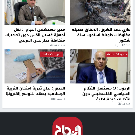
غازي حمد للشرق: الاتفاق حصيلة
مدير مستشفى النجاح: : نقل
مفاوضات طويلة استمرت ستة
أجهزة غسيل الكلى دون تجهيزات
شهور
متكاملة خطر على المرضى
منذ 12 ثانية
منذ 2 ساعة
تصريحات خاصة
تصريحات خاصة
الرجوب: لا مستقبل للنظام
الخضور: نجاح تجربة امتحان التربية
السياسي الفلسطيني دون
الإسلامية يمهد للتوسع إلكترونيًا
انتخابات ديمقراطية
1 شهر ago
منذ ساعة