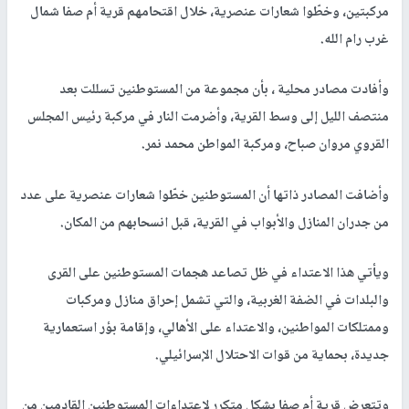
مركبتين، وخطّوا شعارات عنصرية، خلال اقتحامهم قرية أم صفا شمال
غرب رام الله.
وأفادت مصادر محلية ، بأن مجموعة من المستوطنين تسللت بعد
منتصف الليل إلى وسط القرية، وأضرمت النار في مركبة رئيس المجلس
القروي مروان صباح، ومركبة المواطن محمد نمر.
وأضافت المصادر ذاتها أن المستوطنين خطّوا شعارات عنصرية على عدد
من جدران المنازل والأبواب في القرية، قبل انسحابهم من المكان.
ويأتي هذا الاعتداء في ظل تصاعد هجمات المستوطنين على القرى
والبلدات في الضفة الغربية، والتي تشمل إحراق منازل ومركبات
وممتلكات المواطنين، والاعتداء على الأهالي، وإقامة بؤر استعمارية
جديدة، بحماية من قوات الاحتلال الإسرائيلي.
وتتعرض قرية أم صفا بشكل متكرر لاعتداءات المستوطنين القادمين من