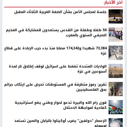
اخر الأخبار
جلسة لمجلس الأمن بشأن الضفة الغربية الثلاثاء المقبل
50 طفلا وطفلة من القدس يستعدون للمشاركة في المخيم
الصيفي السنوي بالمغرب
73,384 شهيدا و174,242 مصابا منذ بدء حرب الإبادة على قطاع
غزة
الولايات المتحدة تضغط على اسرائيل لوقف إطلاق نار لمدة
أسبوعين في غزة
تقرير: رموز متطرفة في المستوطنات تحرض على ارتكاب جرائم
بحق الفلسطينيين
قوى رام الله والبيرة تدعو لحوار وطني يضع استراتيجية
كفاحية لمواجهة الاحتلال
الإعصار "دولفين" يضرب أوكيناوا باليابان والصين تستعد
لوصوله