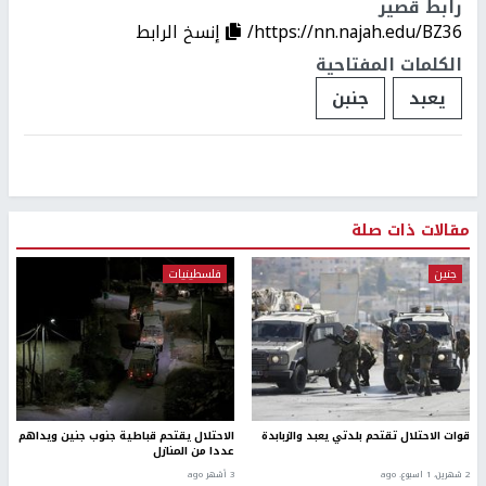
رابط قصير
https://nn.najah.edu/BZ36/
إنسخ الرابط
الكلمات المفتاحية
يعبد
جنبن
مقالات ذات صلة
جنين
فلسطينيات
قوات الاحتلال تقتحم بلدتي يعبد والزبابدة
الاحتلال يقتحم قباطية جنوب جنين ويداهم
عددا من المنازل
2 شهرين، 1 اسبوع. ago
3 أشهر ago