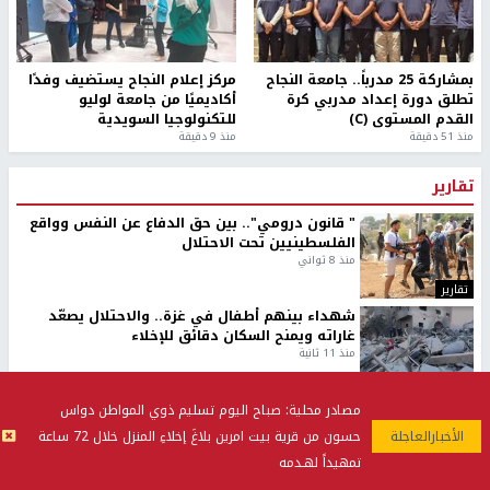
بمشاركة 25 مدرباً.. جامعة النجاح
مركز إعلام النجاح يستضيف وفدًا
تطلق دورة إعداد مدربي كرة
أكاديميًا من جامعة لوليو
القدم المستوى (C)
للتكنولوجيا السويدية
منذ 51 دقيقة
منذ 9 دقيقة
تقارير
" قانون درومي".. بين حق الدفاع عن النفس وواقع
الفلسطينيين تحت الاحتلال
منذ 8 ثواني
تقارير
شهداء بينهم أطفال في غزة.. والاحتلال يصعّد
غاراته ويمنح السكان دقائق للإخلاء
منذ 11 ثانية
تقارير
الإعلام العبري: "معركة مضيق هرمز تستهدف تثبيت
مصادر محلية: صباح اليوم تسليم ذوي المواطن دواس
رواية سياسية"
حسون من قرية بيت امرين بلاغَ إخلاءِ المنزل خلال 72 ساعة
منذ 9 ثواني
تمهيداً لهـدمه
تقارير