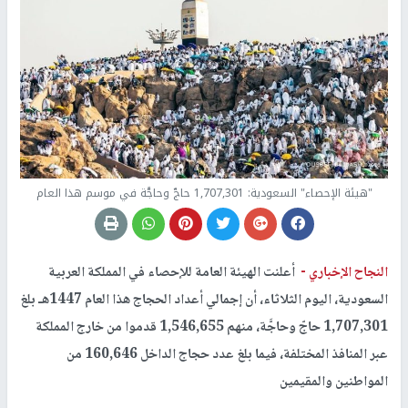
"هيئة الإحصاء" السعودية: 1,707,301 حاجّ وحاجَّة في موسم هذا العام
النجاح الإخباري -
أعلنت الهيئة العامة للإحصاء في المملكة العربية
السعودية، اليوم الثلاثاء، أن إجمالي أعداد الحجاج هذا العام 1447هـ بلغ
1,707,301 حاجّ وحاجَّة، منهم 1,546,655 قدموا من خارج المملكة
عبر المنافذ المختلفة، فيما بلغ عدد حجاج الداخل 160,646 من
المواطنين والمقيمين