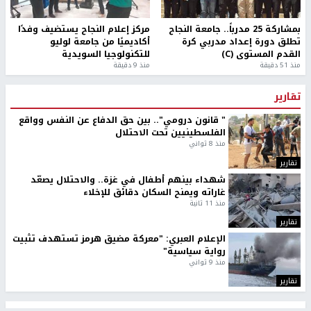
بمشاركة 25 مدرباً.. جامعة النجاح
مركز إعلام النجاح يستضيف وفدًا
تطلق دورة إعداد مدربي كرة
أكاديميًا من جامعة لوليو
القدم المستوى (C)
للتكنولوجيا السويدية
منذ 51 دقيقة
منذ 9 دقيقة
تقارير
" قانون درومي".. بين حق الدفاع عن النفس وواقع
الفلسطينيين تحت الاحتلال
منذ 8 ثواني
تقارير
شهداء بينهم أطفال في غزة.. والاحتلال يصعّد
غاراته ويمنح السكان دقائق للإخلاء
منذ 11 ثانية
تقارير
الإعلام العبري: "معركة مضيق هرمز تستهدف تثبيت
رواية سياسية"
منذ 9 ثواني
تقارير