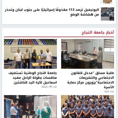
اليونيفيل ترصد 113 مقذوفًا إسرائيليًا على جنوب لبنان وتحذر
من هشاشة الوضع
أخبار جامعة النجاح
طلبة مساق "مدخل للقانون
جامعة النجاح الوطنية تستضيف
الاجتماعي والتشريعات
منافسات بطولة الراحل مفيد
الاجتماعية"يزورون مركز حماية
اسماعيل لكرة اليد للناشئين
الأسرة
منذ 48 دقيقة
منذ ثانية