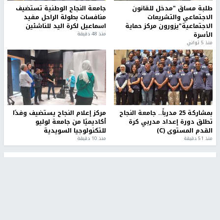
طلبة مساق "مدخل للقانون
جامعة النجاح الوطنية تستضيف
الاجتماعي والتشريعات
منافسات بطولة الراحل مفيد
الاجتماعية"يزورون مركز حماية
اسماعيل لكرة اليد للناشئين
الأسرة
منذ 48 دقيقة
منذ 5 ثواني
بمشاركة 25 مدرباً.. جامعة النجاح
مركز إعلام النجاح يستضيف وفدًا
تطلق دورة إعداد مدربي كرة
أكاديميًا من جامعة لوليو
القدم المستوى (C)
للتكنولوجيا السويدية
منذ 51 دقيقة
منذ 10 دقيقة
تقارير
" قانون درومي".. بين حق الدفاع عن النفس وواقع
الفلسطينيين تحت الاحتلال
6 أيام، 17 ساعة ago
تقارير
شهداء بينهم أطفال في غزة.. والاحتلال يصعّد