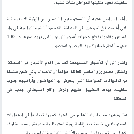
سلفيت، تعود ملكيتها للمواطن نشأت شتية.
وأفاد المواطن شتيه أن المستوطنين القادمين من البؤرة الاستيطانية
التي أُقيمت قبل نحو شهر في المنطقة، اقتحموا أراضيه الزراعية في واد
الشاعر، وقاموا بقطع عشرات أشجار الزيتون التي يزيد عمرها عن 100
عام، ما ألحق خسائر كبيرة بالأرض والمحصول.
وأشار إلى أن الأشجار المستهدفة تُعد من أقدم الأشجار في المنطقة،
وتشكل مصدر رزق أساسي للعائلة، مؤكداً أن الاعتداء يأتي ضمن سلسلة
من الانتهاكات المتواصلة التي يتعرض لها المواطنون وأراضيهم جنوب
سلفيت، بهدف التضييق عليهم وفرض واقع استيطاني جديد في
المنطقة.
هذا ويشهد محيط واد الشاعر في الفترة الأخيرة تصاعداً في اعتداءات
المستوطنين، خاصة بعد إقامة بؤرة استيطانية جديدة، وسط مخاوف
الأهالي من توسعها على حساب الأراضي الزراعية الفلسطينية.