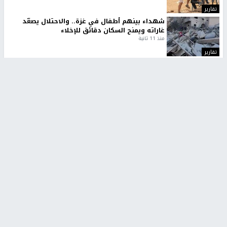
تقارير
شهداء بينهم أطفال في غزة.. والاحتلال يصعّد
غاراته ويمنح السكان دقائق للإخلاء
منذ 11 ثانية
تقارير
الإعلام العبري: "معركة مضيق هرمز تستهدف تثبيت
رواية سياسية"
منذ 9 ثواني
تقارير
تصريحات خاصة
تصريحات خاصة
تصريحات خاصة
غازي حمد للشرق: الاتفاق حصيلة
مدير مستشفى النجاح: : نقل
مفاوضات طويلة استمرت ستة
أجهزة غسيل الكلى دون تجهيزات
شهور
متكاملة خطر على المرضى
منذ 12 ثانية
منذ 2 ساعة