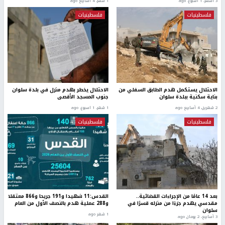
3 أشهر، 1 اسبوع. ago
1 شهر، 4 أسابيع ago
فلسطينيات
فلسطينيات
الاحتلال يستكمل هدم الطابق السفلي من
الاحتلال يخطر بهدم منزل في بلدة سلوان
بناية سكنية ببلدة سلوان
جنوب المسجد الأقصى
2 شهرين، 4 أسابيع ago
1 شهر، 1 اسبوع. ago
فلسطينيات
فلسطينيات
بعد 14 عامًا من الإجراءات القضائية..
القدس:11 شهيدا و191 جريحا و866 معتقلا
مقدسي يهدم جزءًا من منزله قسرًا في
و288 عملية هدم بالنصف الأول من العام
سلوان
1 شهر ago
3 أسابيع، 2 يومان ago