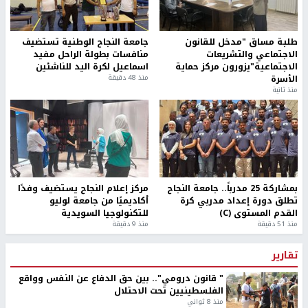
طلبة مساق "مدخل للقانون
جامعة النجاح الوطنية تستضيف
الاجتماعي والتشريعات
منافسات بطولة الراحل مفيد
الاجتماعية"يزورون مركز حماية
اسماعيل لكرة اليد للناشئين
الأسرة
منذ 48 دقيقة
منذ ثانية
بمشاركة 25 مدرباً.. جامعة النجاح
مركز إعلام النجاح يستضيف وفدًا
تطلق دورة إعداد مدربي كرة
أكاديميًا من جامعة لوليو
القدم المستوى (C)
للتكنولوجيا السويدية
منذ 51 دقيقة
منذ 9 دقيقة
تقارير
" قانون درومي".. بين حق الدفاع عن النفس وواقع
الفلسطينيين تحت الاحتلال
منذ 8 ثواني