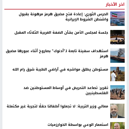
اخر الأخبار
الحرس الثوري: إعادة فتح مضيق هرمز مرهونة بقبول
واشنطن الشروط الإيرانية
جلسة لمجلس الأمن بشأن الضفة الغربية الثلاثاء المقبل
استهداف سفينة تابعة لـ"أدنوك" بصاروخ أثناء عبورها مضيق
هرمز
مستوطن يطلق مواشيه في أراضي الطيبة شرق رام الله
تقرير: تصاعد التحريض في أوساط المستوطنين ضد
الفلسطينيين
معالي وزير التربية: لا تجعلوا أطفالنا حقلًا لتجربة غير مكتملة
استعمار الوعي بواسطة الخوارزميات