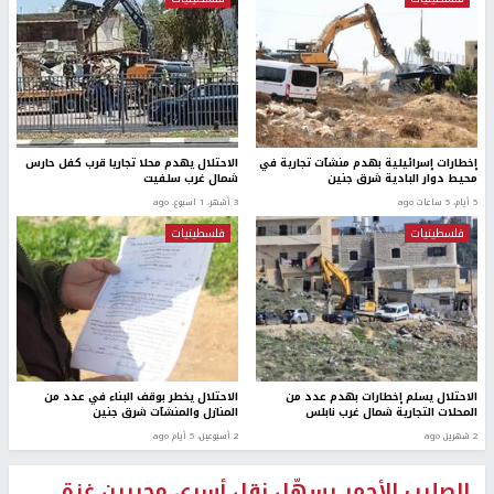
إخطارات إسرائيلية بهدم منشآت تجارية في
الاحتلال يهدم محلا تجاريا قرب كفل حارس
محيط دوار البادية شرق جنين
شمال غرب سلفيت
5 أيام، 5 ساعات ago
3 أشهر، 1 اسبوع. ago
فلسطينيات
فلسطينيات
الاحتلال يسلم إخطارات بهدم عدد من
الاحتلال يخطر بوقف البناء في عدد من
المحلات التجارية شمال غرب نابلس
المنازل والمنشآت شرق جنين
2 شهرين ago
2 أسبوعين، 5 أيام ago
الصليب الأحمر يسهّل نقل أسرى محررين غزة