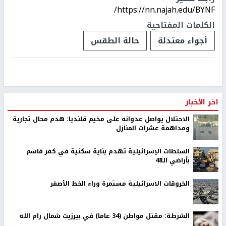
https://nn.najah.edu/BYNF/
الكلمات المفتاحية
أجواء معتدلة
حالة الطقس
اخر الأخبار
الاحتلال يواصل عدوانه على مخيم قلنديا: هدم محال تجارية
ومداهمة عشرات المنازل
السلطات الإسرائيلية تهدم بناية سكنية في كفر قاسم
بأراضي الـ48
الخروقات الاسرائيلية مستمرة وراء الخط الأصفر
الشرطة: مقتل مواطن (34 عاما) في بيرزيت شمال رام الله