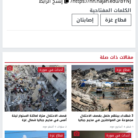
https://nn.najah.edu/BYNJ/
إنسخ الرابط
الكلمات المفتاحية
قطاع غزة
إصابتان
مقالات ذات صلة
قطاع غزة
أحداث في صورة
3 شهداء بينهم طفل بقصف الاحتلال
قصف الاحتلال منزلا لعائلة السنوار ليلة
مجموعة من المواطنين في مخيم جباليا
أمس في مخيم جباليا شمال غزة
1 شهر، 4 أسابيع ago
2 سنوات، 9 أشهر ago
أحداث في صورة
قطاع غزة