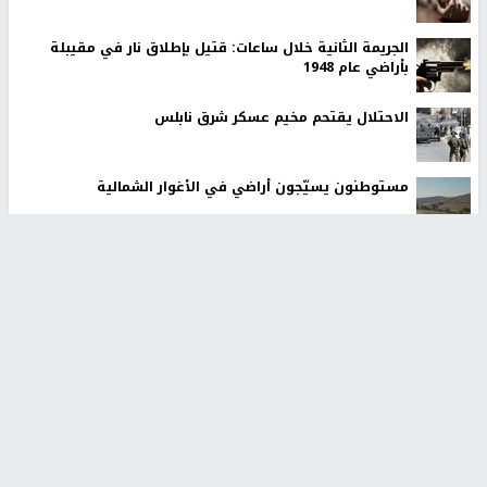
الجريمة الثانية خلال ساعات: قتيل بإطلاق نار في مقيبلة
بأراضي عام 1948
الاحتلال يقتحم مخيم عسكر شرق نابلس
مستوطنون يسيّجون أراضي في الأغوار الشمالية
أخبار جامعة النجاح
طلبة مساق "مدخل للقانون
جامعة النجاح الوطنية تستضيف
الاجتماعي والتشريعات
منافسات بطولة الراحل مفيد
الاجتماعية"يزورون مركز حماية
اسماعيل لكرة اليد للناشئين