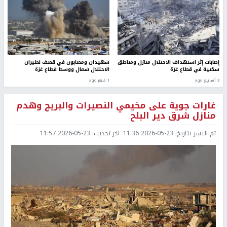
إصابات إثر استهداف الاحتلال منازل ومناطق
شهيدان ومصابون في قصف لطيران
سكنية في قطاع غزة
الاحتلال شمال ووسط قطاع غزة
3 أسابيع ago
1 شهر ago
غارات جوية على مخيمي النصيرات والبريج وهدم
منازل شرق دير البلح
تم النشر بتاريخ:
2026-05-23 11:36
اخر تحديث:
2026-05-23 11:57