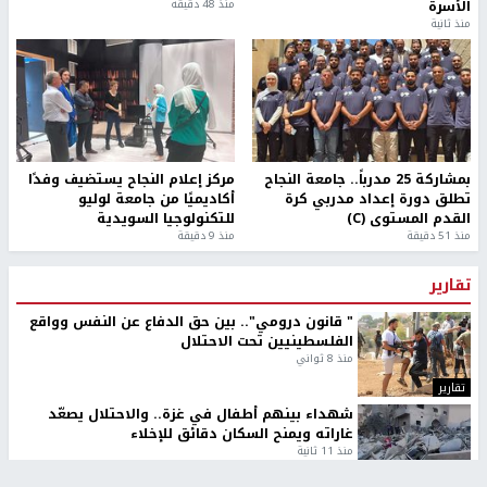
الأسرة
منذ 48 دقيقة
منذ ثانية
بمشاركة 25 مدرباً.. جامعة النجاح
مركز إعلام النجاح يستضيف وفدًا
تطلق دورة إعداد مدربي كرة
أكاديميًا من جامعة لوليو
القدم المستوى (C)
للتكنولوجيا السويدية
منذ 51 دقيقة
منذ 9 دقيقة
تقارير
" قانون درومي".. بين حق الدفاع عن النفس وواقع
الفلسطينيين تحت الاحتلال
منذ 8 ثواني
تقارير
شهداء بينهم أطفال في غزة.. والاحتلال يصعّد
غاراته ويمنح السكان دقائق للإخلاء
منذ 11 ثانية
تقارير