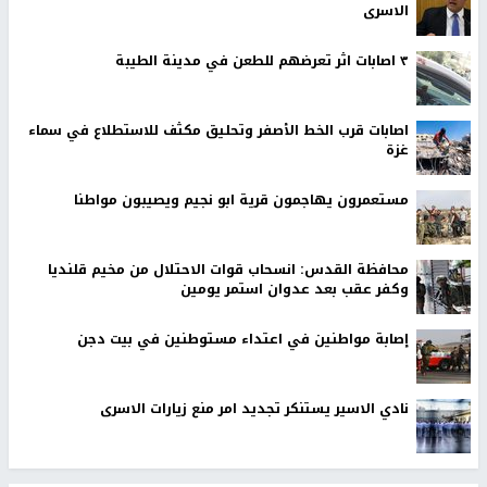
الاسرى
٣ اصابات اثر تعرضهم للطعن في مدينة الطيبة
اصابات قرب الخط الأصفر وتحليق مكثف للاستطلاع في سماء
غزة
مستعمرون يهاجمون قرية ابو نجيم ويصيبون مواطنا
محافظة القدس: انسحاب قوات الاحتلال من مخيم قلنديا
وكفر عقب بعد عدوان استمر يومين
إصابة مواطنين في اعتداء مستوطنين في بيت دجن
نادي الاسير يستنكر تجديد امر منع زيارات الاسرى