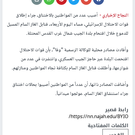
النجاح الإخباري -
أصيب عدد من المواطنين بالاختناق، جراء إطلاق
قوات الاحتلال الإسرائيلي، مساء اليوم الأربعاء، قنابل الغاز السام المسيل
للدموع خلال اقتحام بلدة الجيب شمال غرب القدس المحتلة.
وأفادت مصادر محلية للوكالة الرسمية "وفا"، بأن قوات الاحتلال
اقتحمت البلدة عبر حاجز الجيب العسكري، وانتشرت في عدد من
شوارعها، وأطلقت قنابل الغاز السام بكثافة تجاه المواطنين ومنازلهم.
وأضافت المصادر ذاتها، أن عدداً من المواطنين أصيبوا بحالات اختناق
جراء استنشاق الغاز السام، عولجوا ميدانياً.
رابط قصير
https://nn.najah.edu/BYIO/
الكلمات المفتاحية
القدس