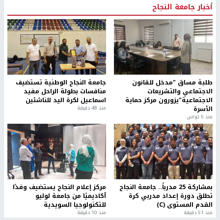
أخبار جامعة النجاح
طلبة مساق "مدخل للقانون
جامعة النجاح الوطنية تستضيف
الاجتماعي والتشريعات
منافسات بطولة الراحل مفيد
الاجتماعية"يزورون مركز حماية
اسماعيل لكرة اليد للناشئين
الأسرة
منذ 48 دقيقة
منذ 5 ثواني
بمشاركة 25 مدرباً.. جامعة النجاح
مركز إعلام النجاح يستضيف وفدًا
تطلق دورة إعداد مدربي كرة
أكاديميًا من جامعة لوليو
القدم المستوى (C)
للتكنولوجيا السويدية
منذ 51 دقيقة
منذ 10 دقيقة