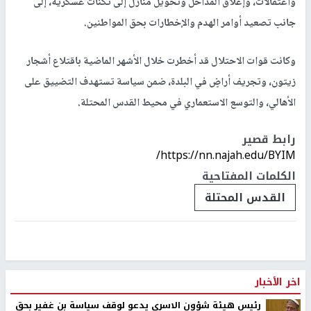
واعتقالات، وإغلاق المداخل وتحويل منازل إلى ثكنات عسكرية، إلى
جانب تصعيد أوامر الهدم والإخطارات بحق المواطنين.
وكانت قوات الاحتلال قد أخطرت خلال الأشهر الماضية باقتلاع أشجار
زيتون، وتجريف أراضٍ في البلدة، ضمن سياسة تستهدف التضييق على
الأهالي، والتوسع الاستعماري في محيط القدس المحتلة.
رابط قصير
https://nn.najah.edu/BYIM/
الكلمات المفتاحية
القدس المحتلة
اخر الأخبار
رئيس هيئة شؤون الاسرى يدعو لوقف سياسة بن غفير بحق