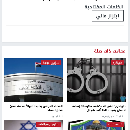
الكلمات المفتاحية
ابتزاز مالي
مقالات ذات صلة
طولكرم
شؤون عربية
طولكرم: الشرطة تكشف ملابسات إساءة
القضاء العراقي يضبط أموالاً ضخمة ضمن
ائتمان بقيمة 160 ألف شيقل
قضايا فساد
1 شهر، 2 أسبوعين ago
1 شهر ago
فلسطينيات
شؤون إسرائيلية