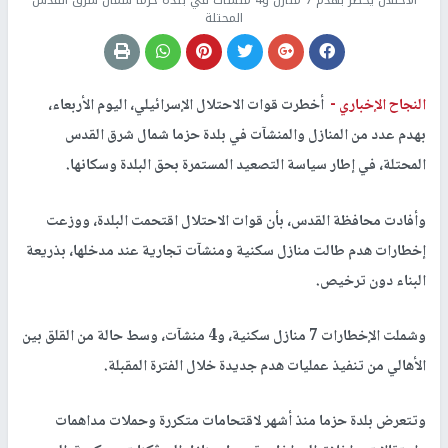
الاحتلال يخطر بهدم 7 منازل و4 منشآت في بلدة حزما شمال شرق القدس
المحتلة
النجاح الإخباري -
أخطرت قوات الاحتلال الإسرائيلي، اليوم الأربعاء،
بهدم عدد من المنازل والمنشآت في بلدة حزما شمال شرق القدس
المحتلة، في إطار سياسة التصعيد المستمرة بحق البلدة وسكانها.
وأفادت محافظة القدس، بأن قوات الاحتلال اقتحمت البلدة، ووزعت
إخطارات هدم طالت منازل سكنية ومنشآت تجارية عند مدخلها، بذريعة
البناء دون ترخيص.
وشملت الإخطارات 7 منازل سكنية، و4 منشآت، وسط حالة من القلق بين
الأهالي من تنفيذ عمليات هدم جديدة خلال الفترة المقبلة.
وتتعرض بلدة حزما منذ أشهر لاقتحامات متكررة وحملات مداهمات