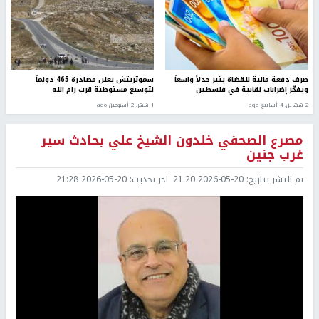
صرف دفعة مالية للقضاة يثير جدلاً واسعاً
سموتريتش يعلن مصادرة 465 دونماً
ويفجّر إضرابات نقابية في فلسطين
لتوسيع مستوطنة قرب رام الله
2 شهرين، 4 أسابيع ago
1 شهر، 2 أسبوعين ago
مصرع الصحفي خلدون الشيخ علي بحادث سير
غرب جنين
تم النشر بتاريخ:
2026-05-20 21:20
اخر تحديث:
2026-05-20 21:28