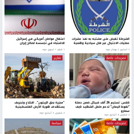
الشرطة تقبض على مشتبه به نفذ عشرات
اعتقال مواطن أمريكي في إسرائيل
عمليات الاحتيال عبر فلل سياحية وهمية
للاشتباه في تجسسه لصالح إيران
3 أسابيع، 2 يومان ago
1 شهر، 1 اسبوع. ago
تصريحات خاصة
تقارير
نابلس: تسليم 26 ألف شيكل ضمن حملة
"مجزرة بحق الزيتون".. اقتلاع وتجريف
“نقوط اليمان” لدعم طفل الشهيد نايف
يستهدف هوية الأرض الفلسطينية
سمارو
2 شهرين، 3 أسابيع ago
2 شهرين، 4 أسابيع ago
تصريحات خاصة
سياسة