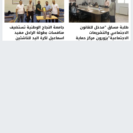
طلبة مساق "مدخل للقانون
جامعة النجاح الوطنية تستضيف
الاجتماعي والتشريعات
منافسات بطولة الراحل مفيد
الاجتماعية"يزورون مركز حماية
اسماعيل لكرة اليد للناشئين
الأسرة
منذ 48 دقيقة
منذ ثانية
بمشاركة 25 مدرباً.. جامعة النجاح
مركز إعلام النجاح يستضيف وفدًا
تطلق دورة إعداد مدربي كرة
أكاديميًا من جامعة لوليو
القدم المستوى (C)
للتكنولوجيا السويدية
منذ 51 دقيقة
منذ 9 دقيقة
تقارير
" قانون درومي".. بين حق الدفاع عن النفس وواقع