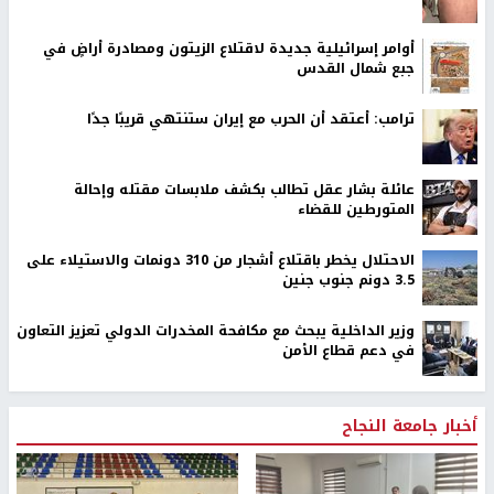
أوامر إسرائيلية جديدة لاقتلاع الزيتون ومصادرة أراضٍ في
جبع شمال القدس
ترامب: أعتقد أن الحرب مع إيران ستنتهي قريبًا جدًا
عائلة بشار عقل تطالب بكشف ملابسات مقتله وإحالة
المتورطين للقضاء
الاحتلال يخطر باقتلاع أشجار من 310 دونمات والاستيلاء على
3.5 دونم جنوب جنين
وزير الداخلية يبحث مع مكافحة المخدرات الدولي تعزيز التعاون
في دعم قطاع الأمن
أخبار جامعة النجاح