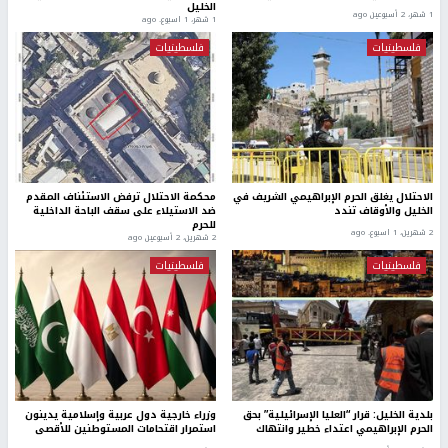
الخليل
1 شهر، 2 أسبوعين ago
1 شهر، 1 اسبوع. ago
فلسطينيات
فلسطينيات
الاحتلال يغلق الحرم الإبراهيمي الشريف في
محكمة الاحتلال ترفض الاستئناف المقدم
الخليل والأوقاف تندد
ضد الاستيلاء على سقف الباحة الداخلية
للحرم
2 شهرين، 1 اسبوع. ago
2 شهرين، 2 أسبوعين ago
فلسطينيات
فلسطينيات
بلدية الخليل: قرار “العليا الإسرائيلية” بحق
وزراء خارجية دول عربية وإسلامية يدينون
الحرم الإبراهيمي اعتداء خطير وانتهاك
استمرار اقتحامات المستوطنين للأقصى