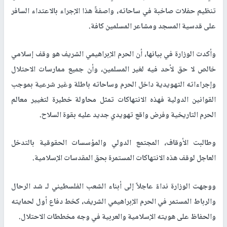
تنظيم حفلات صاخبة في ساحاته، واصفةً هذا الإجراء بالاعتداء السافر
على قدسية المسجد ومشاعر المسلمين كافة.
وأكدت الوزارة في بيانها، أن الحرم الإبراهيمي الشريف هو وقف إسلامي
خالص لا حق لأحد فيه لغير المسلمين، وأن جميع ممارسات الاحتلال
وإجراءاته التهويدية داخل الحرم وساحاته باطلة وغير شرعية بموجب
القوانين الدولية فهذه الانتهاكات تمثل محاولة خطيرة لتغيير معالم
الحرم التاريخية وفرض واقع تهويدي جديد عليه بقوة السلاح.
وطالبت الأوقاف، المجتمع الدولي والمؤسسات الحقوقية بالتدخل
العاجل لوقف هذه الانتهاكات المستمرة بحق المقدسات الإسلامية.
ووجهت الوزارة نداءً عاجلاً إلى أبناء الشعب الفلسطيني لـ شد الرحال
والرباط المستمر في الحرم الإبراهيمي الشريف، كخط دفاع أول لحمايته
والحفاظ على هويته الإسلامية والعربية في وجه مخططات الاحتلال.