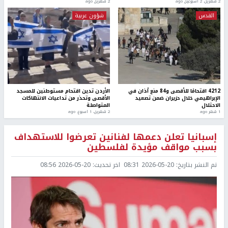
2 شهرين، 2 أسبوعين ago
2 شهرين ago
القدس
شؤون عربية
4212 اقتحامًا للأقصى و84 منع أذان في
الأردن تدين اقتحام مستوطنين للمسجد
الإبراهيمي خلال حزيران ضمن تصعيد
الأقصى وتحذر من تداعيات الانتهاكات
الاحتلال
المتواصلة
1 شهر ago
2 شهرين، 1 اسبوع. ago
إسبانيا تعلن دعمها لفنانين تعرضوا للاستهداف
بسبب مواقف مؤيدة لفلسطين
تم النشر بتاريخ:
2026-05-20 08:31
اخر تحديث:
2026-05-20 08:56