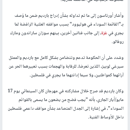
وأشار أورتاسون إلى ما تم تداوله بشأن إدراج بارديم ضمن ما وُصف
بـ"القائمة السوداء في هوليوود" بسبب مواقفه العلنية الرافضة لما
يجري في
غزة
، إلى جانب فنانين آخرين، بينهم سوزان ساراندون ومارك
روفالو.
وشدد على أن الحكومة تدعم وتتضامن بشكل كامل مع بارديم والممثل
سيرغي لوبيز، اللذين تعرضا، للرقابة والهجمات بسبب تعبيرهما الحر عن
آرائهما كمواطنين، ولا سيما إدانتهما ما يجري في فلسطين.
وكان بارديم قد صرح خلال مشاركته في مهرجان كان السينمائي يوم 17
مايو/أيار الجاري، بأنه "يجب فضح من يضعون ما يسمى بالقوائم
السوداء"، في إشارة إلى الجدل المتصاعد بشأن مواقف داعمي فلسطين
داخل الأوساط الفنية.