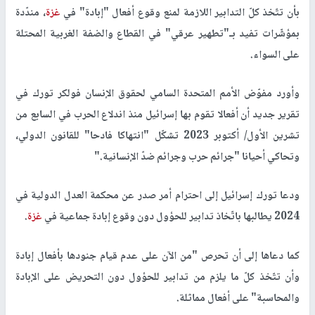
بأن تتّخذ كلّ التدابير اللازمة لمنع وقوع أفعال "إبادة" في
غزة
، مندّدة
بمؤشّرات تفيد بـ"تطهير عرقي" في القطاع والضفة الغربية المحتلة
على السواء
.
وأورد مفوّض الأمم المتحدة السامي لحقوق الإنسان فولكر تورك في
تقرير جديد أن أفعالا تقوم بها إسرائيل منذ اندلاع الحرب في السابع من
تشرين الأول/ أكتوبر 2023 تشكّل "انتهاكا فادحا" للقانون الدولي،
وتحاكي أحيانا "جرائم حرب وجرائم ضدّ الإنسانية
".
ودعا تورك إسرائيل إلى احترام أمر صدر عن محكمة العدل الدولية في
2024 يطالبها باتّخاذ تدابير للحؤول دون وقوع إبادة جماعية في
غزة
.
كما دعاها إلى أن تحرص "من الآن على عدم قيام جنودها بأفعال إبادة
وأن تتّخذ كلّ ما يلزم من تدابير للحؤول دون التحريض على الإبادة
والمحاسبة" على أفعال مماثلة
.