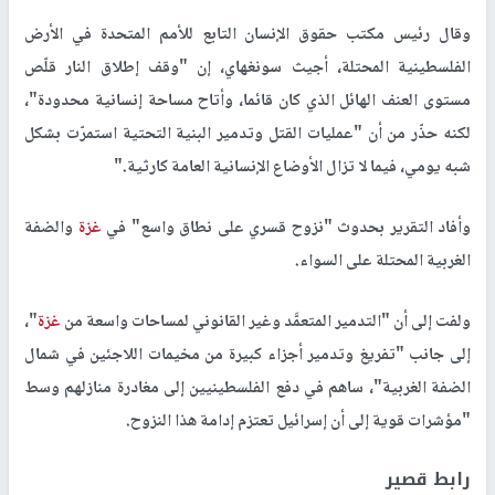
وقال رئيس مكتب حقوق الإنسان التابع للأمم المتحدة في الأرض
الفلسطينية المحتلة، أجيث سونغهاي، إن "وقف إطلاق النار قلّص
مستوى العنف الهائل الذي كان قائما، وأتاح مساحة إنسانية محدودة"،
لكنه حذّر من أن "عمليات القتل وتدمير البنية التحتية استمرّت بشكل
شبه يومي، فيما لا تزال الأوضاع الإنسانية العامة كارثية
".
وأفاد التقرير بحدوث "نزوح قسري على نطاق واسع" في
غزة
والضفة
الغربية المحتلة على السواء
.
ولفت إلى أن "التدمير المتعمَّد وغير القانوني لمساحات واسعة من
غزة
"،
إلى جانب "تفريغ وتدمير أجزاء كبيرة من مخيمات اللاجئين في شمال
الضفة الغربية"، ساهم في دفع الفلسطينيين إلى مغادرة منازلهم وسط
"مؤشرات قوية إلى أن إسرائيل تعتزم إدامة هذا النزوح.
رابط قصير