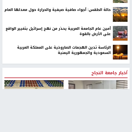
حالة الطقس: أجواء صافية صيفية والحرارة حول معدلها العام
أمين عام الجامعة العربية يحذر من نهج إسرائيل بتغيير الواقع
على الأرض بالقوة
الرئاسة تدين الهجمات الصاروخية على المملكة العربية
السعودية والجمهورية اليمنية
أخبار جامعة النجاح
طلبة مساق "مدخل للقانون
جامعة النجاح الوطنية تستضيف
الاجتماعي والتشريعات
منافسات بطولة الراحل مفيد
الاجتماعية"يزورون مركز حماية
اسماعيل لكرة اليد للناشئين