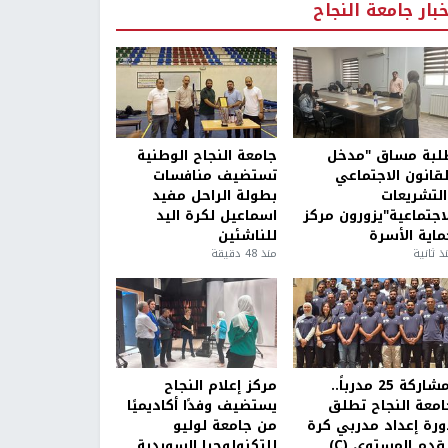
خبار جامعة النجاح
لبة مساق "مدخل
جامعة النجاح الوطنية
لقانون الاجتماعي
تستضيف منافسات
التشريعات
بطولة الراحل مفيد
لاجتماعية"يزورون مركز
اسماعيل لكرة اليد
ماية الأسرة
للناشئين
ذ ثانية
منذ 48 دقيقة
بمشاركة 25 مدرباً..
مركز إعلام النجاح
امعة النجاح تطلق
يستضيف وفدًا أكاديميًا
ورة إعداد مدربي كرة
من جامعة لوليو
قدم المستوى (C)
للتكنولوجيا السويدية