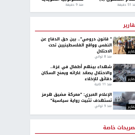
5 دقيقة
منذ 9 دقيقة
قارير
" قانون درومي".. بين حق الدفاع عن
النفس وواقع الفلسطينيين تحت
الاحتلال
قارير
منذ 8 ثواني
شهداء بينهم أطفال في غزة..
والاحتلال يصعّد غاراته ويمنح السكان
دقائق للإخلاء
قارير
منذ 11 ثانية
الإعلام العبري: "معركة مضيق هرمز
تستهدف تثبيت رواية سياسية"
منذ 9 ثواني
قارير
صريحات خاصة