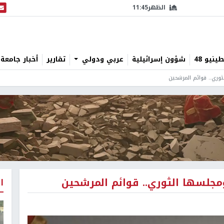
الظهر
11:45
البث
نيو 48
شؤون إسرائيلية
عربي ودولي
تقارير
أخبار جامعة 
لثوري.. قوائم المرشحين
 ومجلسها الثوري.. قوائم المرشحين
ا