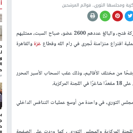
أ
ركزية ومجلسها الثوري.. قوائم المرشحين
يختار أعضاء المؤتمر الثامن لحركة فتح، والبالغ عددهم 2600 عضو، صباح السبت، ممثليهم
لية اقتراع متزامنة تُجرى في رام الله وقطاع
غزة
والقاهرة
ط
ل
و
ا
ح
عدد المرشحين لعضوية اللجنة المركزية 59 مرشحًا من مختلف الأقاليم، وذلك عقب انسحاب الأسير المحرر
من
لمركزية.
على 80 مقعدًا لعضوية المجلس الثوري، في واحدة من أوسع عمليات التنافس الداخلي
ج
د
اللجنة المركزية والمجلس الثوري ، كما وردت على الصفحة
ال