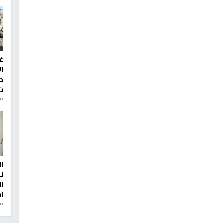
غ
ا
ط
ش
منذ 2
ا
ل
ا
ا
من