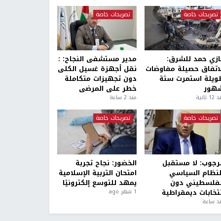
تصريحات خاصة
تصريحات خاصة
ازي حمد للشرق:
مدير مستشفى النجاح: :
لاتفاق حصيلة مفاوضات
نقل أجهزة غسيل الكلى
ويلة استمرت ستة
دون تجهيزات متكاملة
هور
خطر على المرضى
1 ثانية
منذ 2 ساعة
تصريحات خاصة
تصريحات خاصة
لرجوب: لا مستقبل
الخضور: نجاح تجربة
لنظام السياسي
امتحان التربية الإسلامية
لفلسطيني دون
يمهد للتوسع إلكترونيًا
نتخابات ديمقراطية
1 شهر ago
ذ ساعة